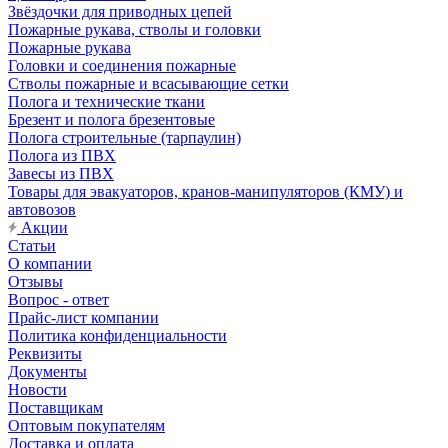
Звёздочки для приводных цепей
Пожарные рукава, стволы и головки
Пожарные рукава
Головки и соединения пожарные
Стволы пожарные и всасывающие сетки
Полога и технические ткани
Брезент и полога брезентовые
Полога строительные (тарпаулин)
Полога из ПВХ
Завесы из ПВХ
Товары для эвакуаторов, кранов-манипуляторов (КМУ) и
автовозов
Акции
Статьи
О компании
Отзывы
Вопрос - ответ
Прайс-лист компании
Политика конфиденциальности
Реквизиты
Документы
Новости
Поставщикам
Оптовым покупателям
Доставка и оплата