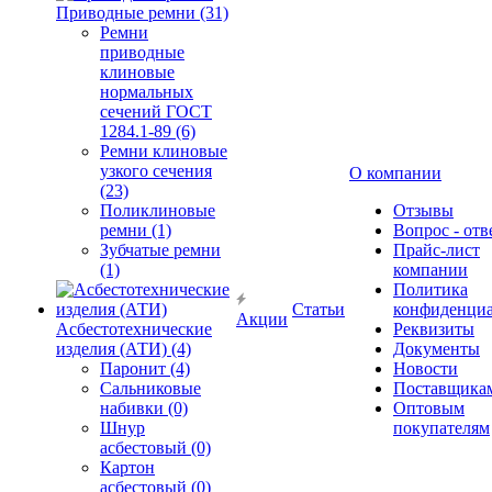
Приводные ремни (31)
Ремни
приводные
клиновые
нормальных
сечений ГОСТ
1284.1-89 (6)
Ремни клиновые
узкого сечения
О компании
(23)
Поликлиновые
Отзывы
ремни (1)
Вопрос - отв
Зубчатые ремни
Прайс-лист
(1)
компании
Политика
Статьи
конфиденциа
Акции
Асбестотехнические
Реквизиты
изделия (АТИ) (4)
Документы
Паронит (4)
Новости
Сальниковые
Поставщика
набивки (0)
Оптовым
Шнур
покупателям
асбестовый (0)
Картон
асбестовый (0)