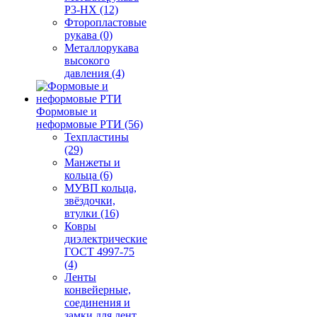
Р3-НХ (12)
Фторопластовые
рукава (0)
Металлорукава
высокого
давления (4)
Формовые и
неформовые РТИ (56)
Техпластины
(29)
Манжеты и
кольца (6)
МУВП кольца,
звёздочки,
втулки (16)
Ковры
диэлектрические
ГОСТ 4997-75
(4)
Ленты
конвейерные,
соединения и
замки для лент