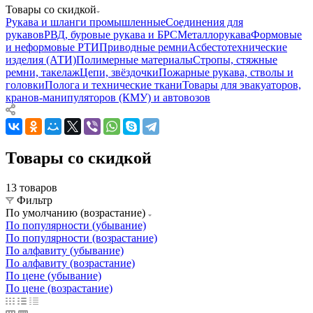
Товары со скидкой
Рукава и шланги промышленные
Соединения для
рукавов
РВД, буровые рукава и БРС
Металлорукава
Формовые
и неформовые РТИ
Приводные ремни
Асбестотехнические
изделия (АТИ)
Полимерные материалы
Стропы, стяжные
ремни, такелаж
Цепи, звёздочки
Пожарные рукава, стволы и
головки
Полога и технические ткани
Товары для эвакуаторов,
кранов-манипуляторов (КМУ) и автовозов
Товары со скидкой
13 товаров
Фильтр
По умолчанию (возрастание)
По популярности (убывание)
По популярности (возрастание)
По алфавиту (убывание)
По алфавиту (возрастание)
По цене (убывание)
По цене (возрастание)