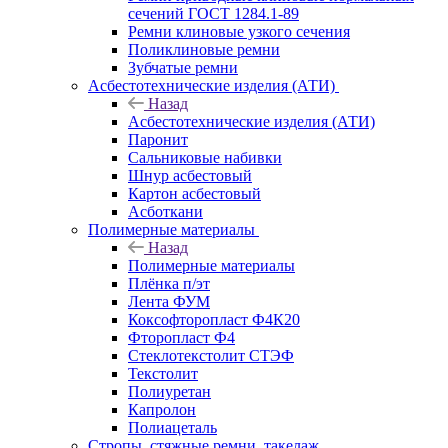
сечений ГОСТ 1284.1-89
Ремни клиновые узкого сечения
Поликлиновые ремни
Зубчатые ремни
Асбестотехнические изделия (АТИ)
Назад
Асбестотехнические изделия (АТИ)
Паронит
Сальниковые набивки
Шнур асбестовый
Картон асбестовый
Асботкани
Полимерные материалы
Назад
Полимерные материалы
Плёнка п/эт
Лента ФУМ
Коксофторопласт Ф4К20
Фторопласт Ф4
Стеклотекстолит СТЭФ
Текстолит
Полиуретан
Капролон
Полиацеталь
Стропы, стяжные ремни, такелаж