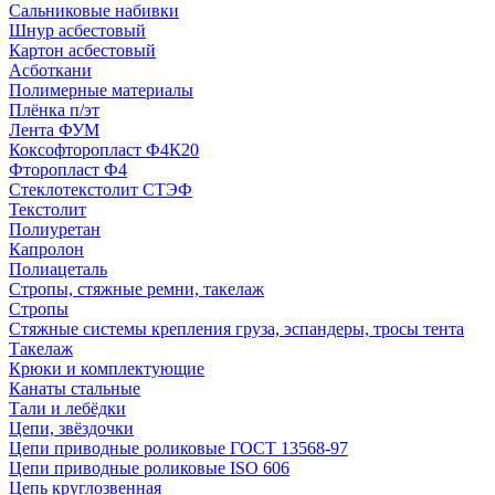
Сальниковые набивки
Шнур асбестовый
Картон асбестовый
Асботкани
Полимерные материалы
Плёнка п/эт
Лента ФУМ
Коксофторопласт Ф4К20
Фторопласт Ф4
Стеклотекстолит СТЭФ
Текстолит
Полиуретан
Капролон
Полиацеталь
Стропы, стяжные ремни, такелаж
Стропы
Стяжные системы крепления груза, эспандеры, тросы тента
Такелаж
Крюки и комплектующие
Канаты стальные
Тали и лебёдки
Цепи, звёздочки
Цепи приводные роликовые ГОСТ 13568-97
Цепи приводные роликовые ISO 606
Цепь круглозвенная