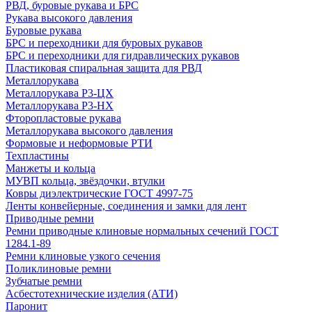
РВД, буровые рукава и БРС
Рукава высокого давления
Буровые рукава
БРС и переходники для буровых рукавов
БРС и переходники для гидравлических рукавов
Пластиковая спиральная защита для РВД
Металлорукава
Металлорукава Р3-ЦХ
Металлорукава Р3-НХ
Фторопластовые рукава
Металлорукава высокого давления
Формовые и неформовые РТИ
Техпластины
Манжеты и кольца
МУВП кольца, звёздочки, втулки
Ковры диэлектрические ГОСТ 4997-75
Ленты конвейерные, соединения и замки для лент
Приводные ремни
Ремни приводные клиновые нормальных сечений ГОСТ
1284.1-89
Ремни клиновые узкого сечения
Поликлиновые ремни
Зубчатые ремни
Асбестотехнические изделия (АТИ)
Паронит