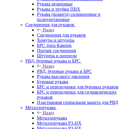
Рукава резиновые
Рукава и трубки ПВХ
Рукава (шланги) силиконовые и
полиуретановые
Соединения для рукавов
Назад
Соединения для рукавов
Хомуты и штуцера
БРС типа Камлок
Прочие соединения
Штуцера и ниппели
РВД, буровые рукава и БРС
Назад
РВД, буровые рукава и БРС
Рукава высокого давления
Буровые рукава
БРС и переходники для буровых рукавов
БРС и переходники для гидравлических
рукавов
Пластиковая спиральная защита для РВД
Металлорукава
Назад
Металлорукава
Металлорукава Р3-ЦХ
Металлорукава Р3-НХ