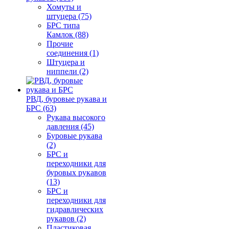
Хомуты и
штуцера (75)
БРС типа
Камлок (88)
Прочие
соединения (1)
Штуцера и
ниппели (2)
РВД, буровые рукава и
БРС (63)
Рукава высокого
давления (45)
Буровые рукава
(2)
БРС и
переходники для
буровых рукавов
(13)
БРС и
переходники для
гидравлических
рукавов (2)
Пластиковая