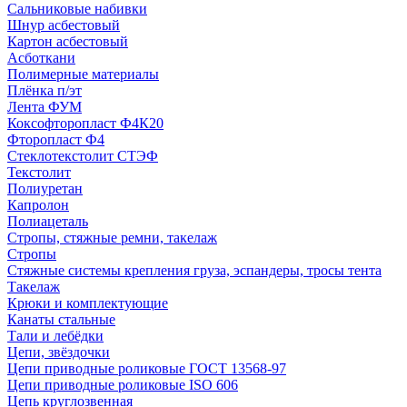
Сальниковые набивки
Шнур асбестовый
Картон асбестовый
Асботкани
Полимерные материалы
Плёнка п/эт
Лента ФУМ
Коксофторопласт Ф4К20
Фторопласт Ф4
Стеклотекстолит СТЭФ
Текстолит
Полиуретан
Капролон
Полиацеталь
Стропы, стяжные ремни, такелаж
Стропы
Стяжные системы крепления груза, эспандеры, тросы тента
Такелаж
Крюки и комплектующие
Канаты стальные
Тали и лебёдки
Цепи, звёздочки
Цепи приводные роликовые ГОСТ 13568-97
Цепи приводные роликовые ISO 606
Цепь круглозвенная