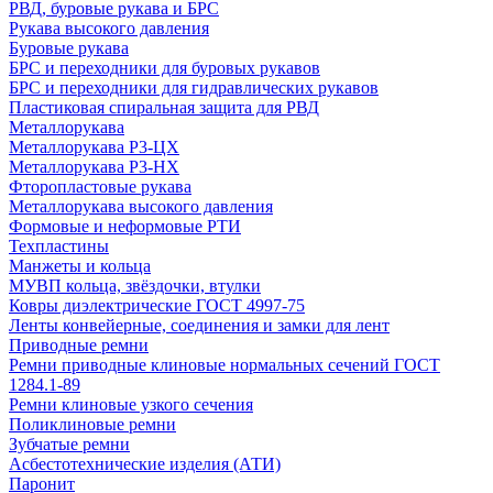
РВД, буровые рукава и БРС
Рукава высокого давления
Буровые рукава
БРС и переходники для буровых рукавов
БРС и переходники для гидравлических рукавов
Пластиковая спиральная защита для РВД
Металлорукава
Металлорукава Р3-ЦХ
Металлорукава Р3-НХ
Фторопластовые рукава
Металлорукава высокого давления
Формовые и неформовые РТИ
Техпластины
Манжеты и кольца
МУВП кольца, звёздочки, втулки
Ковры диэлектрические ГОСТ 4997-75
Ленты конвейерные, соединения и замки для лент
Приводные ремни
Ремни приводные клиновые нормальных сечений ГОСТ
1284.1-89
Ремни клиновые узкого сечения
Поликлиновые ремни
Зубчатые ремни
Асбестотехнические изделия (АТИ)
Паронит