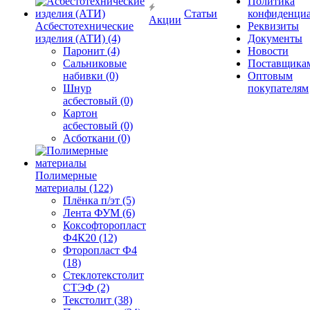
Политика
Статьи
конфиденциа
Акции
Асбестотехнические
Реквизиты
изделия (АТИ) (4)
Документы
Паронит (4)
Новости
Сальниковые
Поставщика
набивки (0)
Оптовым
Шнур
покупателям
асбестовый (0)
Картон
асбестовый (0)
Асботкани (0)
Полимерные
материалы (122)
Плёнка п/эт (5)
Лента ФУМ (6)
Коксофторопласт
Ф4К20 (12)
Фторопласт Ф4
(18)
Стеклотекстолит
СТЭФ (2)
Текстолит (38)