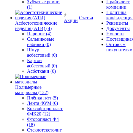
Зубчатые ремни
Прайс-лист
(1)
компании
Политика
Статьи
конфиденциа
Акции
Асбестотехнические
Реквизиты
изделия (АТИ) (4)
Документы
Паронит (4)
Новости
Сальниковые
Поставщика
набивки (0)
Оптовым
Шнур
покупателям
асбестовый (0)
Картон
асбестовый (0)
Асботкани (0)
Полимерные
материалы (122)
Плёнка п/эт (5)
Лента ФУМ (6)
Коксофторопласт
Ф4К20 (12)
Фторопласт Ф4
(18)
Стеклотекстолит