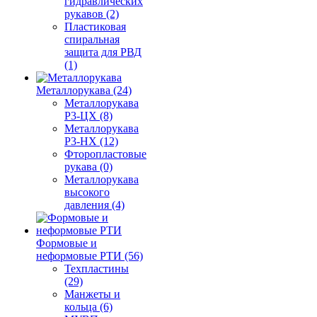
гидравлических
рукавов (2)
Пластиковая
спиральная
защита для РВД
(1)
Металлорукава (24)
Металлорукава
Р3-ЦХ (8)
Металлорукава
Р3-НХ (12)
Фторопластовые
рукава (0)
Металлорукава
высокого
давления (4)
Формовые и
неформовые РТИ (56)
Техпластины
(29)
Манжеты и
кольца (6)