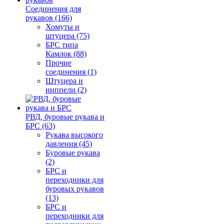
Соединения для
рукавов (166)
Хомуты и
штуцера (75)
БРС типа
Камлок (88)
Прочие
соединения (1)
Штуцера и
ниппели (2)
РВД, буровые рукава и
БРС (63)
Рукава высокого
давления (45)
Буровые рукава
(2)
БРС и
переходники для
буровых рукавов
(13)
БРС и
переходники для