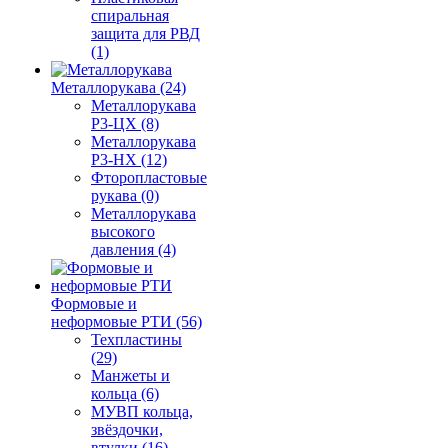
спиральная
защита для РВД
(1)
Металлорукава (24)
Металлорукава
Р3-ЦХ (8)
Металлорукава
Р3-НХ (12)
Фторопластовые
рукава (0)
Металлорукава
высокого
давления (4)
Формовые и
неформовые РТИ (56)
Техпластины
(29)
Манжеты и
кольца (6)
МУВП кольца,
звёздочки,
втулки (16)