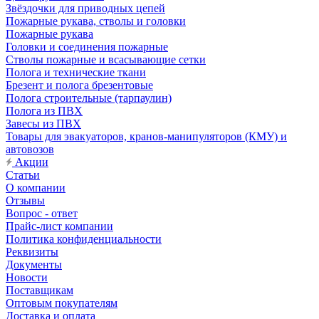
Звёздочки для приводных цепей
Пожарные рукава, стволы и головки
Пожарные рукава
Головки и соединения пожарные
Стволы пожарные и всасывающие сетки
Полога и технические ткани
Брезент и полога брезентовые
Полога строительные (тарпаулин)
Полога из ПВХ
Завесы из ПВХ
Товары для эвакуаторов, кранов-манипуляторов (КМУ) и
автовозов
Акции
Статьи
О компании
Отзывы
Вопрос - ответ
Прайс-лист компании
Политика конфиденциальности
Реквизиты
Документы
Новости
Поставщикам
Оптовым покупателям
Доставка и оплата