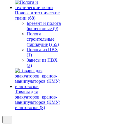
Полога и технические
ткани (68)
Брезент и полога
брезентовые (9)
Полога
строительные
(тарпаулин) (55)
Полога из ПВХ
(1)
Завесы из ПВХ
(3)
Товары для
эвакуаторов, кранов-
манипуляторов (КМУ)
и автовозов (8)