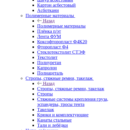
Картон асбестовый
Асботкани
Полимерные материалы
Назад
Полимерные материалы
Плёнка п/эт
Лента ФУМ
Коксофторопласт Ф4К20
Фторопласт Ф4
Стеклотекстолит СТЭФ
Текстолит
Полиуретан
Капролон
Полиацеталь
Стропы, стяжные ремни, такелаж
Назад
Стропы, стяжные ремни, такелаж
Стропы
Стяжные системы крепления груза,
эспандеры, тросы тента
Такелаж
Крюки и комплектующие
Канаты стальные
Тали и лебёдки