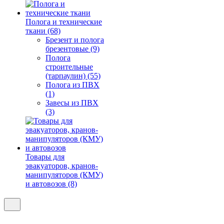
Полога и технические
ткани (68)
Брезент и полога
брезентовые (9)
Полога
строительные
(тарпаулин) (55)
Полога из ПВХ
(1)
Завесы из ПВХ
(3)
Товары для
эвакуаторов, кранов-
манипуляторов (КМУ)
и автовозов (8)