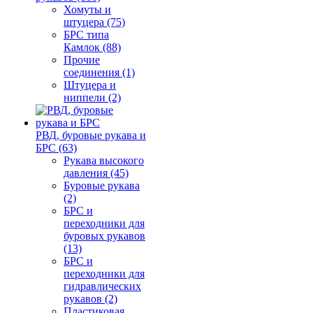
Хомуты и
штуцера (75)
БРС типа
Камлок (88)
Прочие
соединения (1)
Штуцера и
ниппели (2)
РВД, буровые рукава и
БРС (63)
Рукава высокого
давления (45)
Буровые рукава
(2)
БРС и
переходники для
буровых рукавов
(13)
БРС и
переходники для
гидравлических
рукавов (2)
Пластиковая