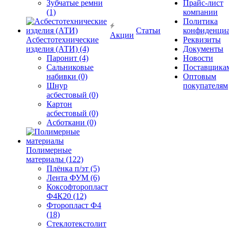
Зубчатые ремни
Прайс-лист
(1)
компании
Политика
Статьи
конфиденциа
Акции
Асбестотехнические
Реквизиты
изделия (АТИ) (4)
Документы
Паронит (4)
Новости
Сальниковые
Поставщика
набивки (0)
Оптовым
Шнур
покупателям
асбестовый (0)
Картон
асбестовый (0)
Асботкани (0)
Полимерные
материалы (122)
Плёнка п/эт (5)
Лента ФУМ (6)
Коксофторопласт
Ф4К20 (12)
Фторопласт Ф4
(18)
Стеклотекстолит