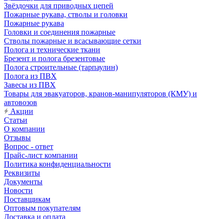
Звёздочки для приводных цепей
Пожарные рукава, стволы и головки
Пожарные рукава
Головки и соединения пожарные
Стволы пожарные и всасывающие сетки
Полога и технические ткани
Брезент и полога брезентовые
Полога строительные (тарпаулин)
Полога из ПВХ
Завесы из ПВХ
Товары для эвакуаторов, кранов-манипуляторов (КМУ) и
автовозов
Акции
Статьи
О компании
Отзывы
Вопрос - ответ
Прайс-лист компании
Политика конфиденциальности
Реквизиты
Документы
Новости
Поставщикам
Оптовым покупателям
Доставка и оплата