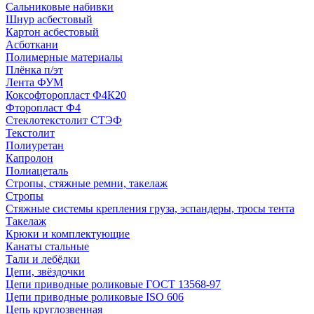
Сальниковые набивки
Шнур асбестовый
Картон асбестовый
Асботкани
Полимерные материалы
Плёнка п/эт
Лента ФУМ
Коксофторопласт Ф4К20
Фторопласт Ф4
Стеклотекстолит СТЭФ
Текстолит
Полиуретан
Капролон
Полиацеталь
Стропы, стяжные ремни, такелаж
Стропы
Стяжные системы крепления груза, эспандеры, тросы тента
Такелаж
Крюки и комплектующие
Канаты стальные
Тали и лебёдки
Цепи, звёздочки
Цепи приводные роликовые ГОСТ 13568-97
Цепи приводные роликовые ISO 606
Цепь круглозвенная