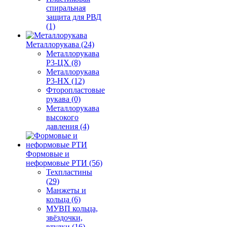
спиральная
защита для РВД
(1)
Металлорукава (24)
Металлорукава
Р3-ЦХ (8)
Металлорукава
Р3-НХ (12)
Фторопластовые
рукава (0)
Металлорукава
высокого
давления (4)
Формовые и
неформовые РТИ (56)
Техпластины
(29)
Манжеты и
кольца (6)
МУВП кольца,
звёздочки,
втулки (16)