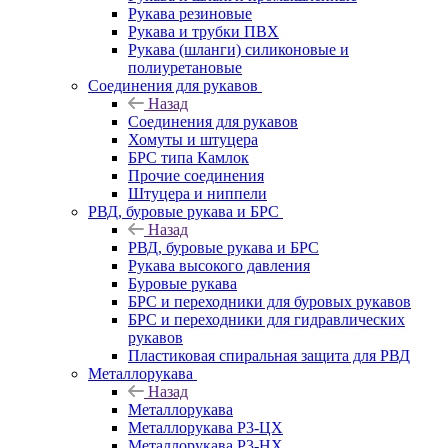
Рукава резиновые
Рукава и трубки ПВХ
Рукава (шланги) силиконовые и
полиуретановые
Соединения для рукавов
Назад
Соединения для рукавов
Хомуты и штуцера
БРС типа Камлок
Прочие соединения
Штуцера и ниппели
РВД, буровые рукава и БРС
Назад
РВД, буровые рукава и БРС
Рукава высокого давления
Буровые рукава
БРС и переходники для буровых рукавов
БРС и переходники для гидравлических
рукавов
Пластиковая спиральная защита для РВД
Металлорукава
Назад
Металлорукава
Металлорукава Р3-ЦХ
Металлорукава Р3-НХ