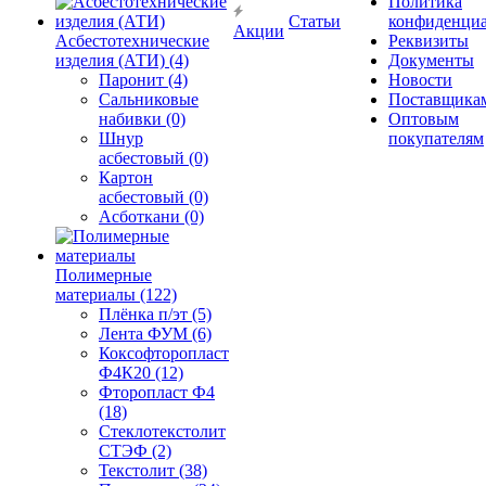
Политика
Статьи
конфиденциа
Акции
Асбестотехнические
Реквизиты
изделия (АТИ) (4)
Документы
Паронит (4)
Новости
Сальниковые
Поставщика
набивки (0)
Оптовым
Шнур
покупателям
асбестовый (0)
Картон
асбестовый (0)
Асботкани (0)
Полимерные
материалы (122)
Плёнка п/эт (5)
Лента ФУМ (6)
Коксофторопласт
Ф4К20 (12)
Фторопласт Ф4
(18)
Стеклотекстолит
СТЭФ (2)
Текстолит (38)