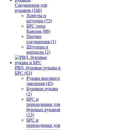
Соединения для
рукавов (166)
Хомуты и
штуцера (75)
БРС типа
Камлок (88)
Прочие
соединения (1)
Штуцера и
ниппели (2)
РВД, буровые рукава и
БРС (63)
Рукава высокого
давления (45)
Буровые рукава
(2)
БРС и
переходники для
буровых рукавов
(13)
БРС и
переходники для