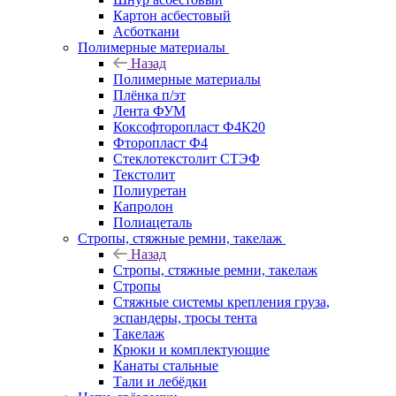
Картон асбестовый
Асботкани
Полимерные материалы
Назад
Полимерные материалы
Плёнка п/эт
Лента ФУМ
Коксофторопласт Ф4К20
Фторопласт Ф4
Стеклотекстолит СТЭФ
Текстолит
Полиуретан
Капролон
Полиацеталь
Стропы, стяжные ремни, такелаж
Назад
Стропы, стяжные ремни, такелаж
Стропы
Стяжные системы крепления груза,
эспандеры, тросы тента
Такелаж
Крюки и комплектующие
Канаты стальные
Тали и лебёдки