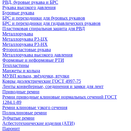
РВД, буровые рукава и БРС
Рукава высокого давления
Буровые рукава
БРС и переходники для буровых рукавов
БРС и переходники для гидравлических рукавов
Пластиковая спиральная защита для РВД
Металлорукава
Металлорукава Р3-ЦХ
Металлорукава Р3-НХ
Фторопластовые рукава
Металлорукава высокого давления
Формовые и неформовые РТИ
Техпластины
Манжеты и кольца
МУВП кольца, звёздочки, втулки
Ковры диэлектрические ГОСТ 4997-75
Ленты конвейерные, соединения и замки для лент
Приводные ремни
Ремни приводные клиновые нормальных сечений ГОСТ
1284.1-89
Ремни клиновые узкого сечения
Поликлиновые ремни
Зубчатые ремни
Асбестотехнические изделия (АТИ)
Паронит