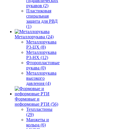
гидравлических
рукавов (2)
Пластиковая
спиральная
защита для РВД
(1)
Металлорукава (24)
Металлорукава
Р3-ЦХ (8)
Металлорукава
Р3-НХ (12)
Фторопластовые
рукава (0)
Металлорукава
высокого
давления (4)
Формовые и
неформовые РТИ (56)
Техпластины
(29)
Манжеты и
кольца (6)