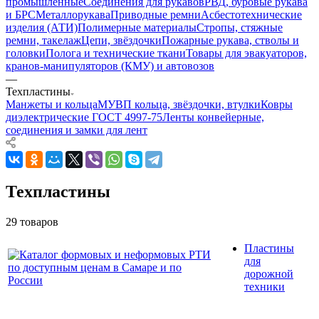
промышленные
Соединения для рукавов
РВД, буровые рукава
и БРС
Металлорукава
Приводные ремни
Асбестотехнические
изделия (АТИ)
Полимерные материалы
Стропы, стяжные
ремни, такелаж
Цепи, звёздочки
Пожарные рукава, стволы и
головки
Полога и технические ткани
Товары для эвакуаторов,
кранов-манипуляторов (КМУ) и автовозов
—
Техпластины
Манжеты и кольца
МУВП кольца, звёздочки, втулки
Ковры
диэлектрические ГОСТ 4997-75
Ленты конвейерные,
соединения и замки для лент
Техпластины
29 товаров
Пластины
для
дорожной
техники