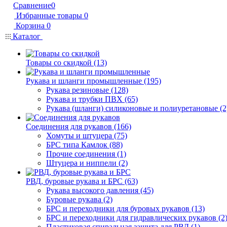
Сравнение
0
Избранные товары
0
Корзина
0
Каталог
Товары со скидкой (13)
Рукава и шланги промышленные (195)
Рукава резиновые (128)
Рукава и трубки ПВХ (65)
Рукава (шланги) силиконовые и полиуретановые (2
Соединения для рукавов (166)
Хомуты и штуцера (75)
БРС типа Камлок (88)
Прочие соединения (1)
Штуцера и ниппели (2)
РВД, буровые рукава и БРС (63)
Рукава высокого давления (45)
Буровые рукава (2)
БРС и переходники для буровых рукавов (13)
БРС и переходники для гидравлических рукавов (2
Пластиковая спиральная защита для РВД (1)