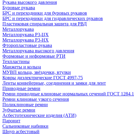
Рукава высокого давления
Буровые рукава
БРС и переходники для буровых рукавов
БРС и переходники для гидравлических рукавов
Пластиковая спиральная защита для РВД
Металлорукава
Металлорукава Р3-ЦХ
Металлорукава Р3-НХ
Фторопластовые рукава
Металлорукава высокого давления
Формовые и неформовые РТИ
Техпластины
Манжеты и кольца
МУВП кольца, звёздочки, втулки
Ковры диэлектрические ГОСТ 4997-75
Ленты конвейерные, соединения и замки для лент
Приводные ремни
Ремни приводные клиновые нормальных сечений ГОСТ 1284.1
Ремни клиновые узкого сечения
Поликлиновые ремни
Зубчатые ремни
Асбестотехнические изделия (АТИ)
Паронит
Сальниковые набивки
Шнур асбестовый