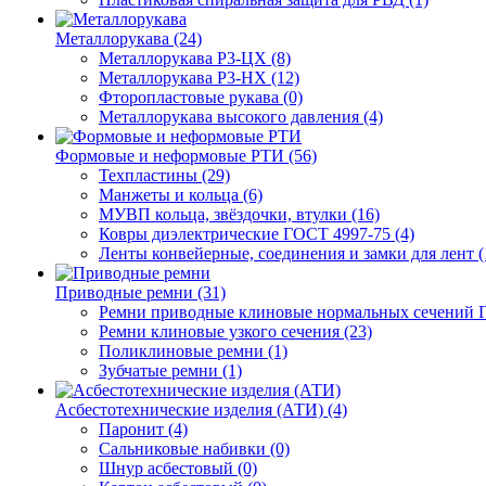
Металлорукава (24)
Металлорукава Р3-ЦХ (8)
Металлорукава Р3-НХ (12)
Фторопластовые рукава (0)
Металлорукава высокого давления (4)
Формовые и неформовые РТИ (56)
Техпластины (29)
Манжеты и кольца (6)
МУВП кольца, звёздочки, втулки (16)
Ковры диэлектрические ГОСТ 4997-75 (4)
Ленты конвейерные, соединения и замки для лент (
Приводные ремни (31)
Ремни приводные клиновые нормальных сечений Г
Ремни клиновые узкого сечения (23)
Поликлиновые ремни (1)
Зубчатые ремни (1)
Асбестотехнические изделия (АТИ) (4)
Паронит (4)
Сальниковые набивки (0)
Шнур асбестовый (0)