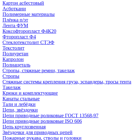
Картон асбестовый
Асботкани
Полимерные материалы
Плёнка п/эт
Лента ФУМ
Коксофторопласт Ф4К20
Фторопласт Ф4
Стеклотекстолит СТЭФ
Текстолит
Полиуретан
Капролон
Полиацеталь
Стропы, стяжные ремни, такелаж
Стропы
Стяжные системы крепления груза, эспандеры, тросы тента
Такелаж
Крюки и комплектующие
Канаты стальные
Тали и лебёдки
Цепи, звёздочки
Цепи приводные роликовые ГОСТ 13568-97
Цепи приводные роликовые ISO 606
Цепь круглозвенная
Звёздочки для приводных цепей
Пожарные рукава, стволы и головки