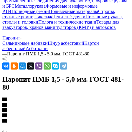
промышленные
Соединения для рукавов
РВД, буровые рукава
и БРС
Металлорукава
Формовые и неформовые
РТИ
Приводные ремни
Полимерные материалы
Стропы,
стяжные ремни, такелаж
Цепи, звёздочки
Пожарные рукава,
стволы и головки
Полога и технические ткани
Товары для
эвакуаторов, кранов-манипуляторов (КМУ) и автовозов
—
Паронит
Сальниковые набивки
Шнур асбестовый
Картон
асбестовый
Асботкани
—
Паронит ПМБ 1,5 - 5,0 мм. ГОСТ 481-80
Паронит ПМБ 1,5 - 5,0 мм. ГОСТ 481-
80