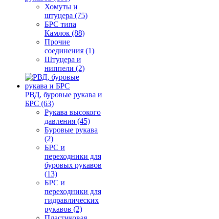
Хомуты и
штуцера (75)
БРС типа
Камлок (88)
Прочие
соединения (1)
Штуцера и
ниппели (2)
РВД, буровые рукава и
БРС (63)
Рукава высокого
давления (45)
Буровые рукава
(2)
БРС и
переходники для
буровых рукавов
(13)
БРС и
переходники для
гидравлических
рукавов (2)
Пластиковая