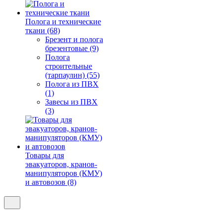
Полога и технические
ткани (68)
Брезент и полога
брезентовые (9)
Полога
строительные
(тарпаулин) (55)
Полога из ПВХ
(1)
Завесы из ПВХ
(3)
Товары для
эвакуаторов, кранов-
манипуляторов (КМУ)
и автовозов (8)