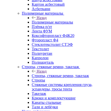
Картон асбестовый
Асботкани
Полимерные материалы
Назад
Полимерные материалы
Плёнка п/эт
Лента ФУМ
Коксофторопласт Ф4К20
Фторопласт Ф4
Стеклотекстолит СТЭФ
Текстолит
Полиуретан
Капролон
Полиацеталь
Стропы, стяжные ремни, такелаж
Назад
Стропы, стяжные ремни, такелаж
Стропы
Стяжные системы крепления груза,
эспандеры, тросы тента
Такелаж
Крюки и комплектующие
Канаты стальные
Тали и лебёдки