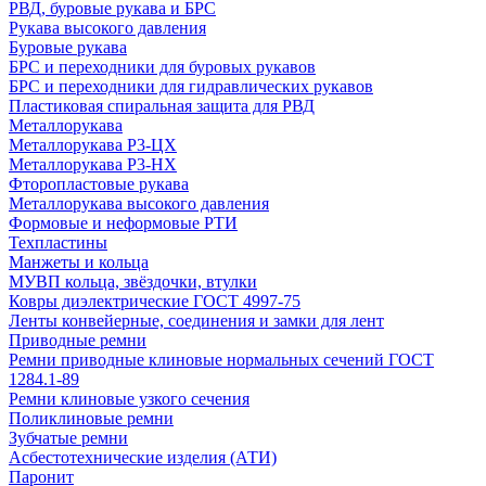
РВД, буровые рукава и БРС
Рукава высокого давления
Буровые рукава
БРС и переходники для буровых рукавов
БРС и переходники для гидравлических рукавов
Пластиковая спиральная защита для РВД
Металлорукава
Металлорукава Р3-ЦХ
Металлорукава Р3-НХ
Фторопластовые рукава
Металлорукава высокого давления
Формовые и неформовые РТИ
Техпластины
Манжеты и кольца
МУВП кольца, звёздочки, втулки
Ковры диэлектрические ГОСТ 4997-75
Ленты конвейерные, соединения и замки для лент
Приводные ремни
Ремни приводные клиновые нормальных сечений ГОСТ
1284.1-89
Ремни клиновые узкого сечения
Поликлиновые ремни
Зубчатые ремни
Асбестотехнические изделия (АТИ)
Паронит