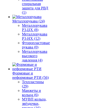
спиральная
защита для РВД
(1)
Металлорукава (24)
Металлорукава
Р3-ЦХ (8)
Металлорукава
Р3-НХ (12)
Фторопластовые
рукава (0)
Металлорукава
высокого
давления (4)
Формовые и
неформовые РТИ (56)
Техпластины
(29)
Манжеты и
кольца (6)
МУВП кольца,
звёздочки,
втулки (16)