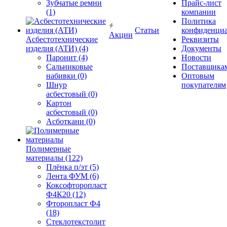
Зубчатые ремни
Прайс-лист
(1)
компании
Политика
Статьи
конфиденциа
Акции
Асбестотехнические
Реквизиты
изделия (АТИ) (4)
Документы
Паронит (4)
Новости
Сальниковые
Поставщика
набивки (0)
Оптовым
Шнур
покупателям
асбестовый (0)
Картон
асбестовый (0)
Асботкани (0)
Полимерные
материалы (122)
Плёнка п/эт (5)
Лента ФУМ (6)
Коксофторопласт
Ф4К20 (12)
Фторопласт Ф4
(18)
Стеклотекстолит