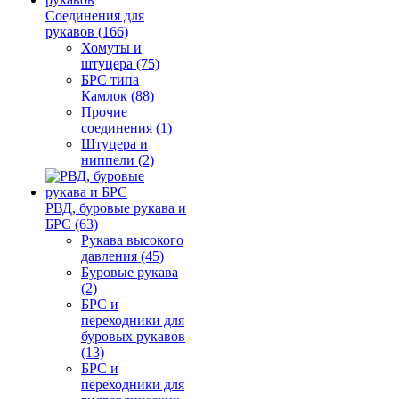
Соединения для
рукавов (166)
Хомуты и
штуцера (75)
БРС типа
Камлок (88)
Прочие
соединения (1)
Штуцера и
ниппели (2)
РВД, буровые рукава и
БРС (63)
Рукава высокого
давления (45)
Буровые рукава
(2)
БРС и
переходники для
буровых рукавов
(13)
БРС и
переходники для