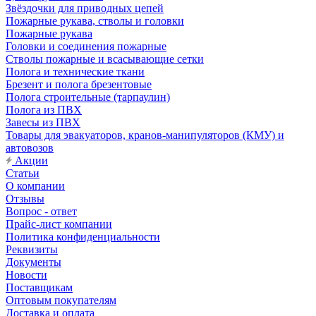
Звёздочки для приводных цепей
Пожарные рукава, стволы и головки
Пожарные рукава
Головки и соединения пожарные
Стволы пожарные и всасывающие сетки
Полога и технические ткани
Брезент и полога брезентовые
Полога строительные (тарпаулин)
Полога из ПВХ
Завесы из ПВХ
Товары для эвакуаторов, кранов-манипуляторов (КМУ) и
автовозов
Акции
Статьи
О компании
Отзывы
Вопрос - ответ
Прайс-лист компании
Политика конфиденциальности
Реквизиты
Документы
Новости
Поставщикам
Оптовым покупателям
Доставка и оплата