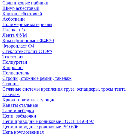
Сальниковые набивки
Шнур асбестовый
Картон асбестовый
Асботкани
Полимерные материалы
Плёнка п/эт
Лента ФУМ
Коксофторопласт Ф4К20
Фторопласт Ф4
Стеклотекстолит СТЭФ
Текстолит
Полиуретан
Капролон
Полиацеталь
Стропы, стяжные ремни, такелаж
Стропы
Стяжные системы крепления груза, эспандеры, тросы тента
Такелаж
Крюки и комплектующие
Канаты стальные
Тали и лебёдки
Цепи, звёздочки
Цепи приводные роликовые ГОСТ 13568-97
Цепи приводные роликовые ISO 606
Цепь круглозвенная