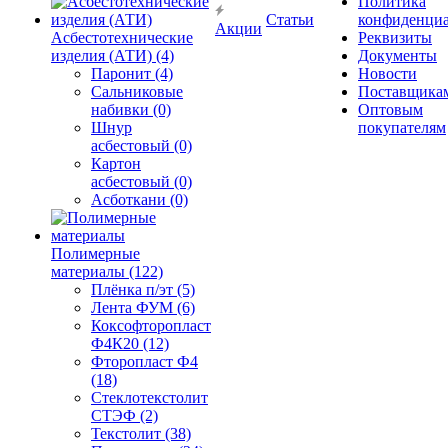
Политика
Статьи
конфиденциа
Акции
Асбестотехнические
Реквизиты
изделия (АТИ) (4)
Документы
Паронит (4)
Новости
Сальниковые
Поставщика
набивки (0)
Оптовым
Шнур
покупателям
асбестовый (0)
Картон
асбестовый (0)
Асботкани (0)
Полимерные
материалы (122)
Плёнка п/эт (5)
Лента ФУМ (6)
Коксофторопласт
Ф4К20 (12)
Фторопласт Ф4
(18)
Стеклотекстолит
СТЭФ (2)
Текстолит (38)