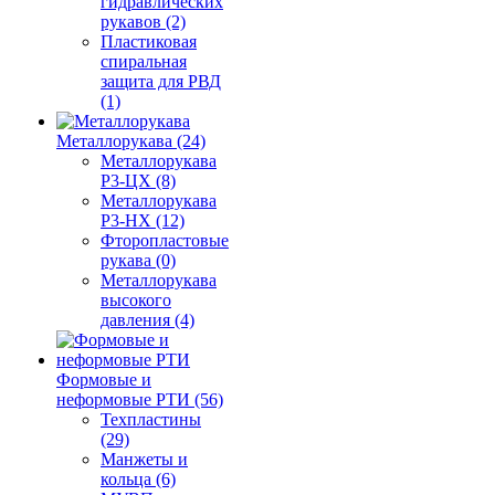
гидравлических
рукавов (2)
Пластиковая
спиральная
защита для РВД
(1)
Металлорукава (24)
Металлорукава
Р3-ЦХ (8)
Металлорукава
Р3-НХ (12)
Фторопластовые
рукава (0)
Металлорукава
высокого
давления (4)
Формовые и
неформовые РТИ (56)
Техпластины
(29)
Манжеты и
кольца (6)