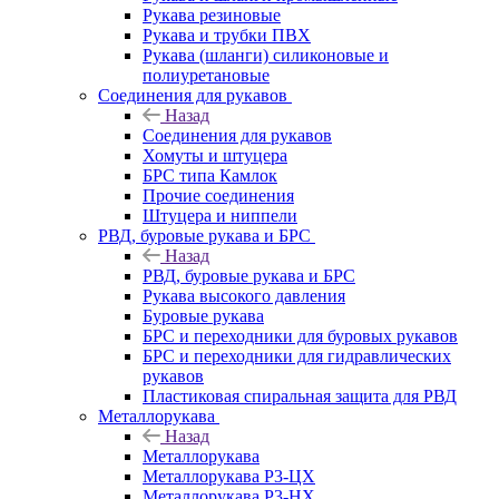
Рукава резиновые
Рукава и трубки ПВХ
Рукава (шланги) силиконовые и
полиуретановые
Соединения для рукавов
Назад
Соединения для рукавов
Хомуты и штуцера
БРС типа Камлок
Прочие соединения
Штуцера и ниппели
РВД, буровые рукава и БРС
Назад
РВД, буровые рукава и БРС
Рукава высокого давления
Буровые рукава
БРС и переходники для буровых рукавов
БРС и переходники для гидравлических
рукавов
Пластиковая спиральная защита для РВД
Металлорукава
Назад
Металлорукава
Металлорукава Р3-ЦХ
Металлорукава Р3-НХ