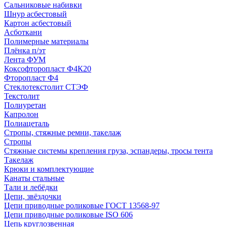
Сальниковые набивки
Шнур асбестовый
Картон асбестовый
Асботкани
Полимерные материалы
Плёнка п/эт
Лента ФУМ
Коксофторопласт Ф4К20
Фторопласт Ф4
Стеклотекстолит СТЭФ
Текстолит
Полиуретан
Капролон
Полиацеталь
Стропы, стяжные ремни, такелаж
Стропы
Стяжные системы крепления груза, эспандеры, тросы тента
Такелаж
Крюки и комплектующие
Канаты стальные
Тали и лебёдки
Цепи, звёздочки
Цепи приводные роликовые ГОСТ 13568-97
Цепи приводные роликовые ISO 606
Цепь круглозвенная