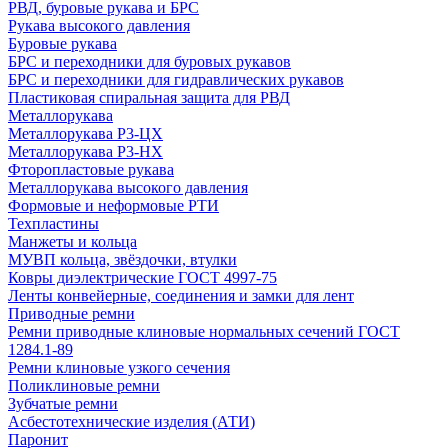
РВД, буровые рукава и БРС
Рукава высокого давления
Буровые рукава
БРС и переходники для буровых рукавов
БРС и переходники для гидравлических рукавов
Пластиковая спиральная защита для РВД
Металлорукава
Металлорукава Р3-ЦХ
Металлорукава Р3-НХ
Фторопластовые рукава
Металлорукава высокого давления
Формовые и неформовые РТИ
Техпластины
Манжеты и кольца
МУВП кольца, звёздочки, втулки
Ковры диэлектрические ГОСТ 4997-75
Ленты конвейерные, соединения и замки для лент
Приводные ремни
Ремни приводные клиновые нормальных сечений ГОСТ
1284.1-89
Ремни клиновые узкого сечения
Поликлиновые ремни
Зубчатые ремни
Асбестотехнические изделия (АТИ)
Паронит