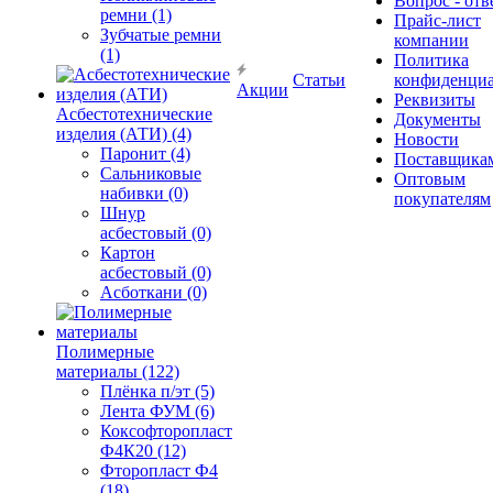
Вопрос - отв
ремни (1)
Прайс-лист
Зубчатые ремни
компании
(1)
Политика
Статьи
конфиденциа
Акции
Реквизиты
Асбестотехнические
Документы
изделия (АТИ) (4)
Новости
Паронит (4)
Поставщика
Сальниковые
Оптовым
набивки (0)
покупателям
Шнур
асбестовый (0)
Картон
асбестовый (0)
Асботкани (0)
Полимерные
материалы (122)
Плёнка п/эт (5)
Лента ФУМ (6)
Коксофторопласт
Ф4К20 (12)
Фторопласт Ф4
(18)