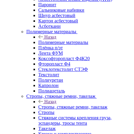
Паронит
Сальниковые набивки
Шнур асбестовый
Картон асбестовый
Асботкани
Полимерные материалы
Назад
Полимерные материалы
Плёнка п/эт
Лента ФУМ
Коксофторопласт Ф4К20
Фторопласт Ф4
Стеклотекстолит СТЭФ
Текстолит
Полиуретан
Капролон
Полиацеталь
Стропы, стяжные ремни, такелаж
Назад
Стропы, стяжные ремни, такелаж
Стропы
Стяжные системы крепления груза,
эспандеры, тросы тента
Такелаж
Крюки и комплектующие