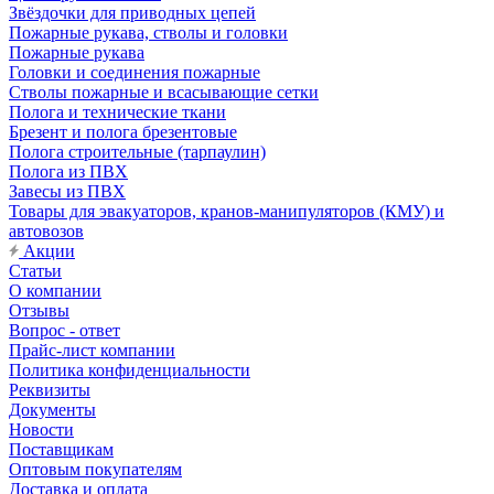
Звёздочки для приводных цепей
Пожарные рукава, стволы и головки
Пожарные рукава
Головки и соединения пожарные
Стволы пожарные и всасывающие сетки
Полога и технические ткани
Брезент и полога брезентовые
Полога строительные (тарпаулин)
Полога из ПВХ
Завесы из ПВХ
Товары для эвакуаторов, кранов-манипуляторов (КМУ) и
автовозов
Акции
Статьи
О компании
Отзывы
Вопрос - ответ
Прайс-лист компании
Политика конфиденциальности
Реквизиты
Документы
Новости
Поставщикам
Оптовым покупателям
Доставка и оплата