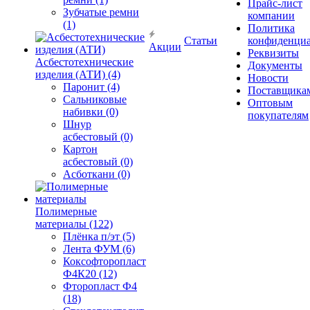
Прайс-лист
Зубчатые ремни
компании
(1)
Политика
Статьи
конфиденциа
Акции
Реквизиты
Асбестотехнические
Документы
изделия (АТИ) (4)
Новости
Паронит (4)
Поставщика
Сальниковые
Оптовым
набивки (0)
покупателям
Шнур
асбестовый (0)
Картон
асбестовый (0)
Асботкани (0)
Полимерные
материалы (122)
Плёнка п/эт (5)
Лента ФУМ (6)
Коксофторопласт
Ф4К20 (12)
Фторопласт Ф4
(18)