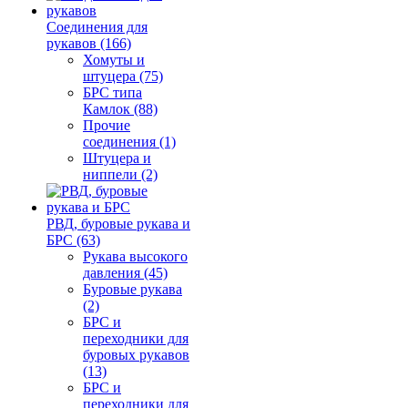
Соединения для
рукавов (166)
Хомуты и
штуцера (75)
БРС типа
Камлок (88)
Прочие
соединения (1)
Штуцера и
ниппели (2)
РВД, буровые рукава и
БРС (63)
Рукава высокого
давления (45)
Буровые рукава
(2)
БРС и
переходники для
буровых рукавов
(13)
БРС и
переходники для