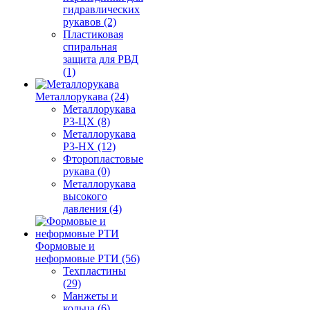
гидравлических
рукавов (2)
Пластиковая
спиральная
защита для РВД
(1)
Металлорукава (24)
Металлорукава
Р3-ЦХ (8)
Металлорукава
Р3-НХ (12)
Фторопластовые
рукава (0)
Металлорукава
высокого
давления (4)
Формовые и
неформовые РТИ (56)
Техпластины
(29)
Манжеты и
кольца (6)