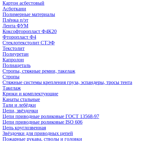
Картон асбестовый
Асботкани
Полимерные материалы
Плёнка п/эт
Лента ФУМ
Коксофторопласт Ф4К20
Фторопласт Ф4
Стеклотекстолит СТЭФ
Текстолит
Полиуретан
Капролон
Полиацеталь
Стропы, стяжные ремни, такелаж
Стропы
Стяжные системы крепления груза, эспандеры, тросы тента
Такелаж
Крюки и комплектующие
Канаты стальные
Тали и лебёдки
Цепи, звёздочки
Цепи приводные роликовые ГОСТ 13568-97
Цепи приводные роликовые ISO 606
Цепь круглозвенная
Звёздочки для приводных цепей
Пожарные рукава, стволы и головки