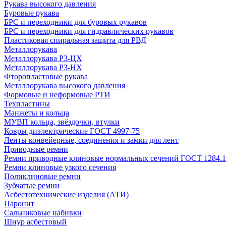
Рукава высокого давления
Буровые рукава
БРС и переходники для буровых рукавов
БРС и переходники для гидравлических рукавов
Пластиковая спиральная защита для РВД
Металлорукава
Металлорукава Р3-ЦХ
Металлорукава Р3-НХ
Фторопластовые рукава
Металлорукава высокого давления
Формовые и неформовые РТИ
Техпластины
Манжеты и кольца
МУВП кольца, звёздочки, втулки
Ковры диэлектрические ГОСТ 4997-75
Ленты конвейерные, соединения и замки для лент
Приводные ремни
Ремни приводные клиновые нормальных сечений ГОСТ 1284.1
Ремни клиновые узкого сечения
Поликлиновые ремни
Зубчатые ремни
Асбестотехнические изделия (АТИ)
Паронит
Сальниковые набивки
Шнур асбестовый