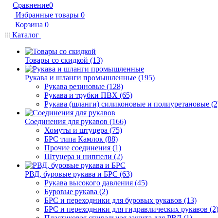
Сравнение
0
Избранные товары
0
Корзина
0
Каталог
Товары со скидкой (13)
Рукава и шланги промышленные (195)
Рукава резиновые (128)
Рукава и трубки ПВХ (65)
Рукава (шланги) силиконовые и полиуретановые (2
Соединения для рукавов (166)
Хомуты и штуцера (75)
БРС типа Камлок (88)
Прочие соединения (1)
Штуцера и ниппели (2)
РВД, буровые рукава и БРС (63)
Рукава высокого давления (45)
Буровые рукава (2)
БРС и переходники для буровых рукавов (13)
БРС и переходники для гидравлических рукавов (2
Пластиковая спиральная защита для РВД (1)