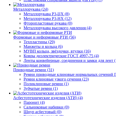
Металлорукава (24)
Металлорукава Р3-ЦХ (8)
Металлорукава Р3-НХ (12)
Фторопластовые рукава (0)
Металлорукава высокого давления (4)
Формовые и неформовые РТИ (56)
Техпластины (29)
Манжеты и кольца (6)
МУВП кольца, звёздочки, втулки (16)
Ковры диэлектрические ГОСТ 4997-75 (4)
Ленты конвейерные, соединения и замки для лент (
Приводные ремни (31)
Ремни приводные клиновые нормальных сечений Г
Ремни клиновые узкого сечения (23)
Поликлиновые ремни (1)
Зубчатые ремни (1)
Асбестотехнические изделия (АТИ) (4)
Паронит (4)
Сальниковые набивки (0)
Шнур асбестовый (0)