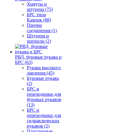
Хомуты и
штуцера (75)
БРС типа
Камлок (88)
Прочие
соединения (1)
Штуцера и
ниппели (2)
РВД, буровые рукава и
БРС (63)
Рукава высокого
давления (45)
Буровые рукава
(2)
БРС и
переходники для
буровых рукавов
(13)
БРС и
переходники для
гидравлических
рукавов (2)
Пластиковая