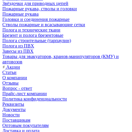
Звёздочки для приводных цепей
Пожарные рукава, стволы и головки
Пожарные рукава
Головки и соединения пожарные
Стволы пожарные и всасывающие сетки
Полога и технические ткани
Брезент и полога брезентовые
Полога строительные (тарпаулин)
Полога из ПВХ
Завесы из ПВХ
Товары для эвакуаторов, кранов-манипуляторов (КМУ) и
автовозов
Акции
Статьи
О компании
Отзывы
Вопрос - ответ
Прайс-лист компании
Политика конфиденциальности
Реквизиты
Документы
Новости
Поставщикам
Оптовым покупателям
Доставка и оплата