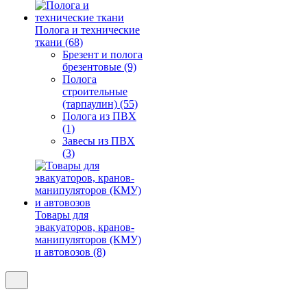
Полога и технические
ткани (68)
Брезент и полога
брезентовые (9)
Полога
строительные
(тарпаулин) (55)
Полога из ПВХ
(1)
Завесы из ПВХ
(3)
Товары для
эвакуаторов, кранов-
манипуляторов (КМУ)
и автовозов (8)