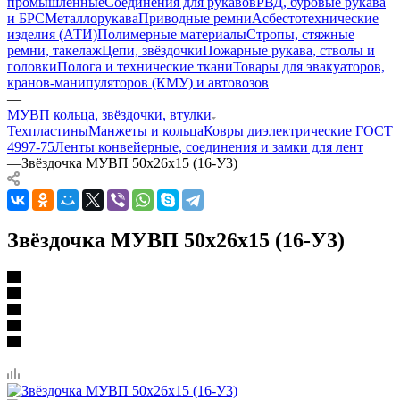
промышленные
Соединения для рукавов
РВД, буровые рукава
и БРС
Металлорукава
Приводные ремни
Асбестотехнические
изделия (АТИ)
Полимерные материалы
Стропы, стяжные
ремни, такелаж
Цепи, звёздочки
Пожарные рукава, стволы и
головки
Полога и технические ткани
Товары для эвакуаторов,
кранов-манипуляторов (КМУ) и автовозов
—
МУВП кольца, звёздочки, втулки
Техпластины
Манжеты и кольца
Ковры диэлектрические ГОСТ
4997-75
Ленты конвейерные, соединения и замки для лент
—
Звёздочка МУВП 50х26х15 (16-У3)
Звёздочка МУВП 50х26х15 (16-У3)