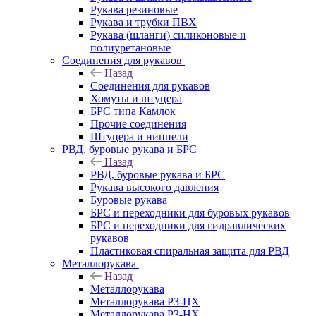
Рукава резиновые
Рукава и трубки ПВХ
Рукава (шланги) силиконовые и
полиуретановые
Соединения для рукавов
Назад
Соединения для рукавов
Хомуты и штуцера
БРС типа Камлок
Прочие соединения
Штуцера и ниппели
РВД, буровые рукава и БРС
Назад
РВД, буровые рукава и БРС
Рукава высокого давления
Буровые рукава
БРС и переходники для буровых рукавов
БРС и переходники для гидравлических
рукавов
Пластиковая спиральная защита для РВД
Металлорукава
Назад
Металлорукава
Металлорукава Р3-ЦХ
Металлорукава Р3-НХ