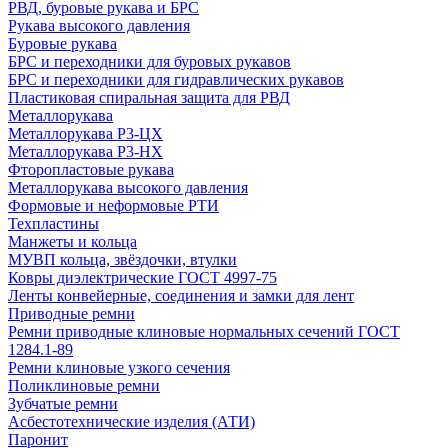
РВД, буровые рукава и БРС
Рукава высокого давления
Буровые рукава
БРС и переходники для буровых рукавов
БРС и переходники для гидравлических рукавов
Пластиковая спиральная защита для РВД
Металлорукава
Металлорукава Р3-ЦХ
Металлорукава Р3-НХ
Фторопластовые рукава
Металлорукава высокого давления
Формовые и неформовые РТИ
Техпластины
Манжеты и кольца
МУВП кольца, звёздочки, втулки
Ковры диэлектрические ГОСТ 4997-75
Ленты конвейерные, соединения и замки для лент
Приводные ремни
Ремни приводные клиновые нормальных сечений ГОСТ
1284.1-89
Ремни клиновые узкого сечения
Поликлиновые ремни
Зубчатые ремни
Асбестотехнические изделия (АТИ)
Паронит