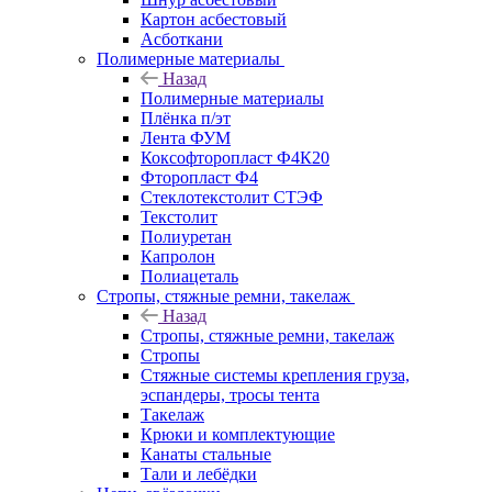
Картон асбестовый
Асботкани
Полимерные материалы
Назад
Полимерные материалы
Плёнка п/эт
Лента ФУМ
Коксофторопласт Ф4К20
Фторопласт Ф4
Стеклотекстолит СТЭФ
Текстолит
Полиуретан
Капролон
Полиацеталь
Стропы, стяжные ремни, такелаж
Назад
Стропы, стяжные ремни, такелаж
Стропы
Стяжные системы крепления груза,
эспандеры, тросы тента
Такелаж
Крюки и комплектующие
Канаты стальные
Тали и лебёдки