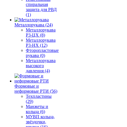
спиральная
защита для РВД
(1)
Металлорукава (24)
Металлорукава
Р3-ЦХ (8)
Металлорукава
Р3-НХ (12)
Фторопластовые
рукава (0)
Металлорукава
высокого
давления (4)
Формовые и
неформовые РТИ (56)
Техпластины
(29)
Манжеты и
кольца (6)
МУВП кольца,
звёздочки,
втулки (16)