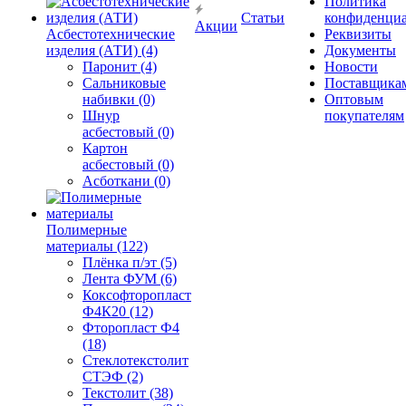
Политика
Статьи
конфиденциа
Акции
Асбестотехнические
Реквизиты
изделия (АТИ) (4)
Документы
Паронит (4)
Новости
Сальниковые
Поставщика
набивки (0)
Оптовым
Шнур
покупателям
асбестовый (0)
Картон
асбестовый (0)
Асботкани (0)
Полимерные
материалы (122)
Плёнка п/эт (5)
Лента ФУМ (6)
Коксофторопласт
Ф4К20 (12)
Фторопласт Ф4
(18)
Стеклотекстолит
СТЭФ (2)
Текстолит (38)