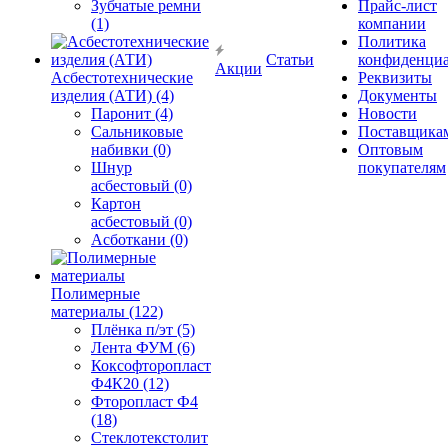
Зубчатые ремни
Прайс-лист
(1)
компании
Политика
Статьи
конфиденциа
Акции
Асбестотехнические
Реквизиты
изделия (АТИ) (4)
Документы
Паронит (4)
Новости
Сальниковые
Поставщика
набивки (0)
Оптовым
Шнур
покупателям
асбестовый (0)
Картон
асбестовый (0)
Асботкани (0)
Полимерные
материалы (122)
Плёнка п/эт (5)
Лента ФУМ (6)
Коксофторопласт
Ф4К20 (12)
Фторопласт Ф4
(18)
Стеклотекстолит