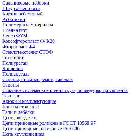
Сальниковые набивки
Шнур асбестовый
Картон асбестовый
Асботкани
Полимерные материалы
Плёнка п/эт
Лента ФУМ
Коксофторопласт Ф4К20
Фторопласт Ф4
Стеклотекстолит СТЭФ
Текстолит
Полиуретан
Капролон
Полиацеталь
Стропы, стяжные ремни, такелаж
Стропы
Стяжные системы крепления груза, эспандеры, тросы тента
Такелаж
Крюки и комплектующие
Канаты стальные
Тали и лебёдки
Цепи, звёздочки
Цепи приводные роликовые ГОСТ 13568-97
Цепи приводные роликовые ISO 606
Цепь круглозвенная