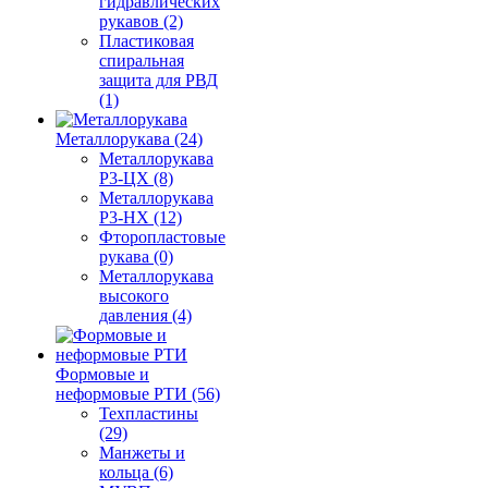
гидравлических
рукавов (2)
Пластиковая
спиральная
защита для РВД
(1)
Металлорукава (24)
Металлорукава
Р3-ЦХ (8)
Металлорукава
Р3-НХ (12)
Фторопластовые
рукава (0)
Металлорукава
высокого
давления (4)
Формовые и
неформовые РТИ (56)
Техпластины
(29)
Манжеты и
кольца (6)