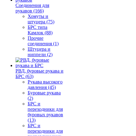
Соединения для
рукавов (166)
Хомуты и
штуцера (75)
БРС типа
Камлок (88)
Прочие
соединения (1)
Штуцера и
ниппели (2)
РВД, буровые рукава и
БРС (63)
Рукава высокого
давления (45)
Буровые рукава
(2)
БРС и
переходники для
буровых рукавов
(13)
БРС и
переходники для