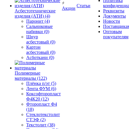
Политика
Статьи
конфиденциа
Акции
Асбестотехнические
Реквизиты
изделия (АТИ) (4)
Документы
Паронит (4)
Новости
Сальниковые
Поставщика
набивки (0)
Оптовым
Шнур
покупателям
асбестовый (0)
Картон
асбестовый (0)
Асботкани (0)
Полимерные
материалы (122)
Плёнка п/эт (5)
Лента ФУМ (6)
Коксофторопласт
Ф4К20 (12)
Фторопласт Ф4
(18)
Стеклотекстолит
СТЭФ (2)
Текстолит (38)