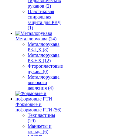
гидравлических
рукавов (2)
Пластиковая
спиральная
защита для РВД
(1)
Металлорукава (24)
Металлорукава
Р3-ЦХ (8)
Металлорукава
Р3-НХ (12)
Фторопластовые
рукава (0)
Металлорукава
высокого
давления (4)
Формовые и
неформовые РТИ (56)
Техпластины
(29)
Манжеты и
кольца (6)