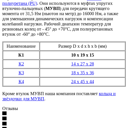
полиуретана (PU)
. Они используются в муфтах упругих
втулочно-пальцевых (
МУВП
) для передачи крутящего
момента от 31,5 Нм (ньютон на метр) до 16000 Нм, а также
для уменьшения динамических нагрузок и компенсации
колебаний нагрузки. Рабочий диапазон температур для
резиновых колец от - 45° до +70°С, для полиуретановых
втулок от -60° до +80°С.
Наименование
Размер D x d x h x b (мм)
К1
10 х 19 х 15
К2
14 х 27 х 28
К3
18 х 35 х 36
К4
24 х 45 х 44
Кроме втулок МУВП наша компания поставляет
кольца и
звёздочки для МУВП
.
Отзывы