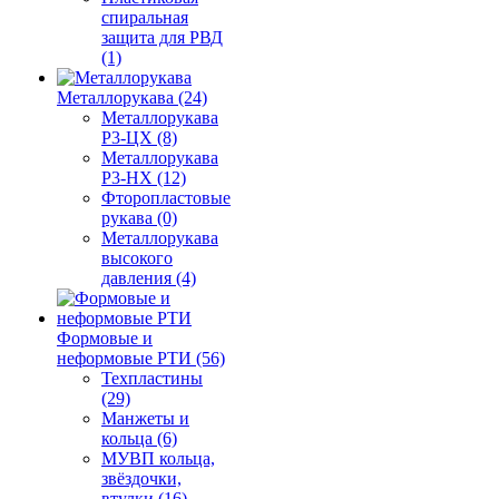
спиральная
защита для РВД
(1)
Металлорукава (24)
Металлорукава
Р3-ЦХ (8)
Металлорукава
Р3-НХ (12)
Фторопластовые
рукава (0)
Металлорукава
высокого
давления (4)
Формовые и
неформовые РТИ (56)
Техпластины
(29)
Манжеты и
кольца (6)
МУВП кольца,
звёздочки,
втулки (16)