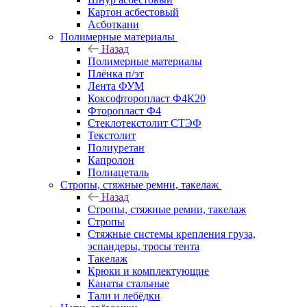
Картон асбестовый
Асботкани
Полимерные материалы
Назад
Полимерные материалы
Плёнка п/эт
Лента ФУМ
Коксофторопласт Ф4К20
Фторопласт Ф4
Стеклотекстолит СТЭФ
Текстолит
Полиуретан
Капролон
Полиацеталь
Стропы, стяжные ремни, такелаж
Назад
Стропы, стяжные ремни, такелаж
Стропы
Стяжные системы крепления груза,
эспандеры, тросы тента
Такелаж
Крюки и комплектующие
Канаты стальные
Тали и лебёдки