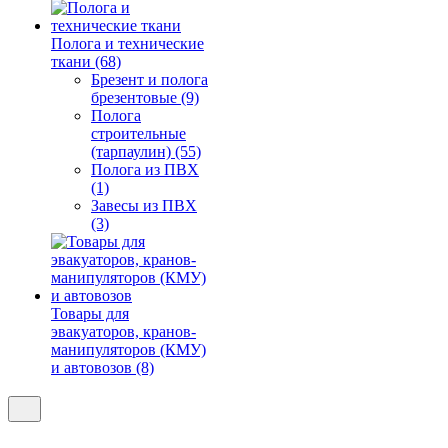
Полога и технические
ткани (68)
Брезент и полога
брезентовые (9)
Полога
строительные
(тарпаулин) (55)
Полога из ПВХ
(1)
Завесы из ПВХ
(3)
Товары для
эвакуаторов, кранов-
манипуляторов (КМУ)
и автовозов (8)