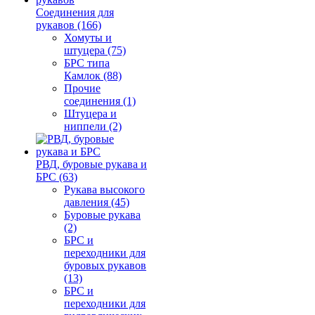
Соединения для
рукавов (166)
Хомуты и
штуцера (75)
БРС типа
Камлок (88)
Прочие
соединения (1)
Штуцера и
ниппели (2)
РВД, буровые рукава и
БРС (63)
Рукава высокого
давления (45)
Буровые рукава
(2)
БРС и
переходники для
буровых рукавов
(13)
БРС и
переходники для