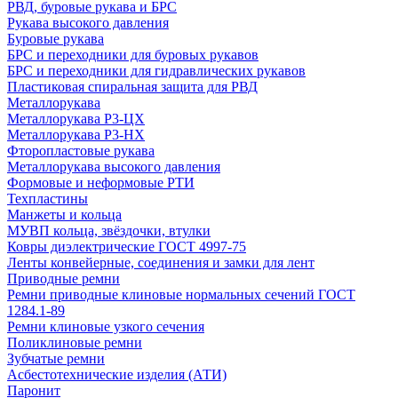
РВД, буровые рукава и БРС
Рукава высокого давления
Буровые рукава
БРС и переходники для буровых рукавов
БРС и переходники для гидравлических рукавов
Пластиковая спиральная защита для РВД
Металлорукава
Металлорукава Р3-ЦХ
Металлорукава Р3-НХ
Фторопластовые рукава
Металлорукава высокого давления
Формовые и неформовые РТИ
Техпластины
Манжеты и кольца
МУВП кольца, звёздочки, втулки
Ковры диэлектрические ГОСТ 4997-75
Ленты конвейерные, соединения и замки для лент
Приводные ремни
Ремни приводные клиновые нормальных сечений ГОСТ
1284.1-89
Ремни клиновые узкого сечения
Поликлиновые ремни
Зубчатые ремни
Асбестотехнические изделия (АТИ)
Паронит