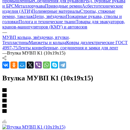
промышленные
Соединения для рукавов
РВД, буровые рукава
и БРС
Металлорукава
Приводные ремни
Асбестотехнические
изделия (АТИ)
Полимерные материалы
Стропы, стяжные
ремни, такелаж
Цепи, звёздочки
Пожарные рукава, стволы и
головки
Полога и технические ткани
Товары для эвакуаторов,
кранов-манипуляторов (КМУ) и автовозов
—
МУВП кольца, звёздочки, втулки
Техпластины
Манжеты и кольца
Ковры диэлектрические ГОСТ
4997-75
Ленты конвейерные, соединения и замки для лент
—
Втулка МУВП К1 (10х19х15)
Втулка МУВП К1 (10х19х15)