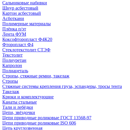
Сальниковые набивки
Шнур асбестовый
Картон асбестовый
Асботкани
Полимерные материалы
Плёнка п/эт
Лента ФУМ
Коксофторопласт Ф4К20
Фторопласт Ф4
Стеклотекстолит СТЭФ
Текстолит
Полиуретан
Капролон
Полиацеталь
Стропы, стяжные ремни, такелаж
Стропы
Стяжные системы крепления груза, эспандеры, тросы тента
Такелаж
Крюки и комплектующие
Канаты стальные
Тали и лебёдки
Цепи, звёздочки
Цепи приводные роликовые ГОСТ 13568-97
Цепи приводные роликовые ISO 606
Цепь круглозвенная