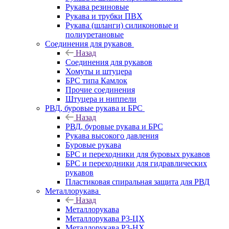
Рукава резиновые
Рукава и трубки ПВХ
Рукава (шланги) силиконовые и
полиуретановые
Соединения для рукавов
Назад
Соединения для рукавов
Хомуты и штуцера
БРС типа Камлок
Прочие соединения
Штуцера и ниппели
РВД, буровые рукава и БРС
Назад
РВД, буровые рукава и БРС
Рукава высокого давления
Буровые рукава
БРС и переходники для буровых рукавов
БРС и переходники для гидравлических
рукавов
Пластиковая спиральная защита для РВД
Металлорукава
Назад
Металлорукава
Металлорукава Р3-ЦХ
Металлорукава Р3-НХ