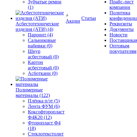
Зубчатые ремни
Прайс-лист
(1)
компании
Политика
Статьи
конфиденциа
Акции
Асбестотехнические
Реквизиты
изделия (АТИ) (4)
Документы
Паронит (4)
Новости
Сальниковые
Поставщика
набивки (0)
Оптовым
Шнур
покупателям
асбестовый (0)
Картон
асбестовый (0)
Асботкани (0)
Полимерные
материалы (122)
Плёнка п/эт (5)
Лента ФУМ (6)
Коксофторопласт
Ф4К20 (12)
Фторопласт Ф4
(18)
Стеклотекстолит