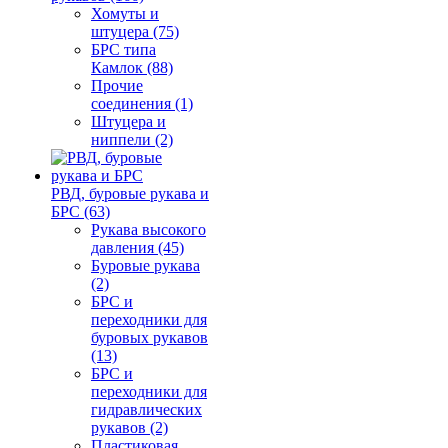
Хомуты и
штуцера (75)
БРС типа
Камлок (88)
Прочие
соединения (1)
Штуцера и
ниппели (2)
РВД, буровые рукава и
БРС (63)
Рукава высокого
давления (45)
Буровые рукава
(2)
БРС и
переходники для
буровых рукавов
(13)
БРС и
переходники для
гидравлических
рукавов (2)
Пластиковая