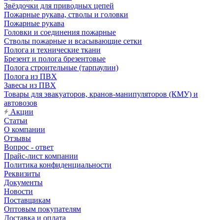
Звёздочки для приводных цепей
Пожарные рукава, стволы и головки
Пожарные рукава
Головки и соединения пожарные
Стволы пожарные и всасывающие сетки
Полога и технические ткани
Брезент и полога брезентовые
Полога строительные (тарпаулин)
Полога из ПВХ
Завесы из ПВХ
Товары для эвакуаторов, кранов-манипуляторов (КМУ) и
автовозов
Акции
Статьи
О компании
Отзывы
Вопрос - ответ
Прайс-лист компании
Политика конфиденциальности
Реквизиты
Документы
Новости
Поставщикам
Оптовым покупателям
Доставка и оплата