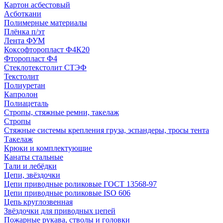
Картон асбестовый
Асботкани
Полимерные материалы
Плёнка п/эт
Лента ФУМ
Коксофторопласт Ф4К20
Фторопласт Ф4
Стеклотекстолит СТЭФ
Текстолит
Полиуретан
Капролон
Полиацеталь
Стропы, стяжные ремни, такелаж
Стропы
Стяжные системы крепления груза, эспандеры, тросы тента
Такелаж
Крюки и комплектующие
Канаты стальные
Тали и лебёдки
Цепи, звёздочки
Цепи приводные роликовые ГОСТ 13568-97
Цепи приводные роликовые ISO 606
Цепь круглозвенная
Звёздочки для приводных цепей
Пожарные рукава, стволы и головки