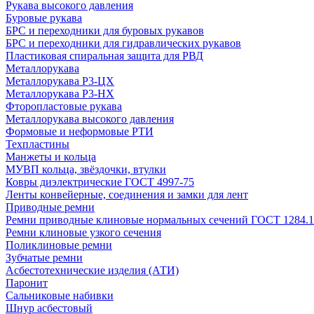
Рукава высокого давления
Буровые рукава
БРС и переходники для буровых рукавов
БРС и переходники для гидравлических рукавов
Пластиковая спиральная защита для РВД
Металлорукава
Металлорукава Р3-ЦХ
Металлорукава Р3-НХ
Фторопластовые рукава
Металлорукава высокого давления
Формовые и неформовые РТИ
Техпластины
Манжеты и кольца
МУВП кольца, звёздочки, втулки
Ковры диэлектрические ГОСТ 4997-75
Ленты конвейерные, соединения и замки для лент
Приводные ремни
Ремни приводные клиновые нормальных сечений ГОСТ 1284.1
Ремни клиновые узкого сечения
Поликлиновые ремни
Зубчатые ремни
Асбестотехнические изделия (АТИ)
Паронит
Сальниковые набивки
Шнур асбестовый