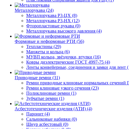
Металлорукава (24)
Металлорукава Р3-ЦХ (8)
Металлорукава Р3-НХ (12)
Фторопластовые рукава (0)
Металлорукава высокого давления (4)
Формовые и неформовые РТИ (56)
Техпластины (29)
Манжеты и кольца (6)
МУВП кольца, звёздочки, втулки (16)
Ковры диэлектрические ГОСТ 4997-75 (4)
Ленты конвейерные, соединения и замки для лент (
Приводные ремни (31)
Ремни приводные клиновые нормальных сечений Г
Ремни клиновые узкого сечения (23)
Поликлиновые ремни (1)
Зубчатые ремни (1)
Асбестотехнические изделия (АТИ) (4)
Паронит (4)
Сальниковые набивки (0)
Шнур асбестовый (0)