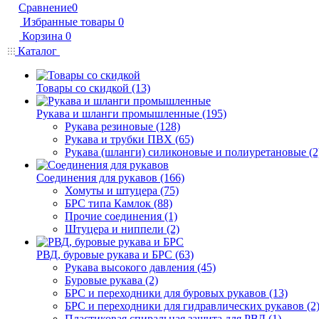
Сравнение
0
Избранные товары
0
Корзина
0
Каталог
Товары со скидкой (13)
Рукава и шланги промышленные (195)
Рукава резиновые (128)
Рукава и трубки ПВХ (65)
Рукава (шланги) силиконовые и полиуретановые (2
Соединения для рукавов (166)
Хомуты и штуцера (75)
БРС типа Камлок (88)
Прочие соединения (1)
Штуцера и ниппели (2)
РВД, буровые рукава и БРС (63)
Рукава высокого давления (45)
Буровые рукава (2)
БРС и переходники для буровых рукавов (13)
БРС и переходники для гидравлических рукавов (2
Пластиковая спиральная защита для РВД (1)