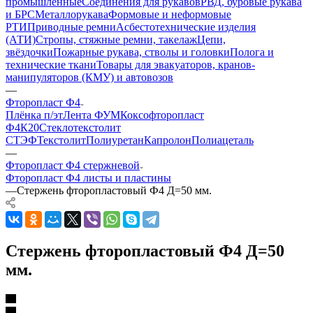
промышленные
Соединения для рукавов
РВД, буровые рукава
и БРС
Металлорукава
Формовые и неформовые
РТИ
Приводные ремни
Асбестотехнические изделия
(АТИ)
Стропы, стяжные ремни, такелаж
Цепи,
звёздочки
Пожарные рукава, стволы и головки
Полога и
технические ткани
Товары для эвакуаторов, кранов-
манипуляторов (КМУ) и автовозов
—
Фторопласт Ф4
Плёнка п/эт
Лента ФУМ
Коксофторопласт
Ф4К20
Стеклотекстолит
СТЭФ
Текстолит
Полиуретан
Капролон
Полиацеталь
—
Фторопласт Ф4 стержневой
Фторопласт Ф4 листы и пластины
—
Стержень фторопластовый Ф4 Д=50 мм.
Стержень фторопластовый Ф4 Д=50
мм.