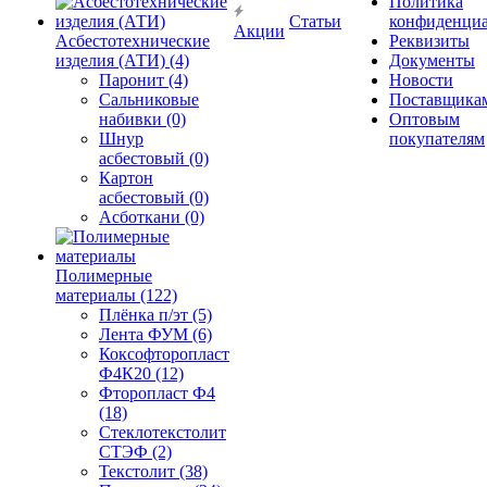
Политика
Статьи
конфиденциа
Акции
Асбестотехнические
Реквизиты
изделия (АТИ) (4)
Документы
Паронит (4)
Новости
Сальниковые
Поставщика
набивки (0)
Оптовым
Шнур
покупателям
асбестовый (0)
Картон
асбестовый (0)
Асботкани (0)
Полимерные
материалы (122)
Плёнка п/эт (5)
Лента ФУМ (6)
Коксофторопласт
Ф4К20 (12)
Фторопласт Ф4
(18)
Стеклотекстолит
СТЭФ (2)
Текстолит (38)