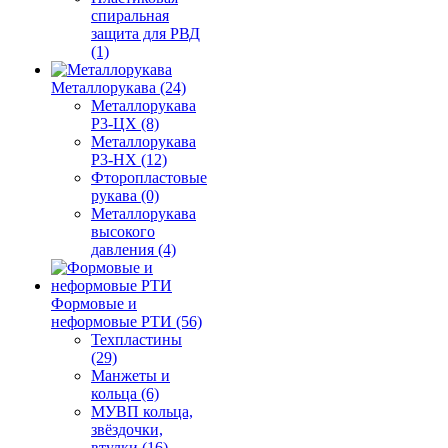
спиральная
защита для РВД
(1)
Металлорукава (24)
Металлорукава
Р3-ЦХ (8)
Металлорукава
Р3-НХ (12)
Фторопластовые
рукава (0)
Металлорукава
высокого
давления (4)
Формовые и
неформовые РТИ (56)
Техпластины
(29)
Манжеты и
кольца (6)
МУВП кольца,
звёздочки,
втулки (16)