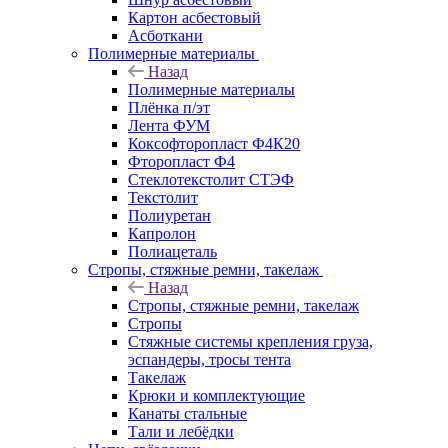
Картон асбестовый
Асботкани
Полимерные материалы
Назад
Полимерные материалы
Плёнка п/эт
Лента ФУМ
Коксофторопласт Ф4К20
Фторопласт Ф4
Стеклотекстолит СТЭФ
Текстолит
Полиуретан
Капролон
Полиацеталь
Стропы, стяжные ремни, такелаж
Назад
Стропы, стяжные ремни, такелаж
Стропы
Стяжные системы крепления груза,
эспандеры, тросы тента
Такелаж
Крюки и комплектующие
Канаты стальные
Тали и лебёдки