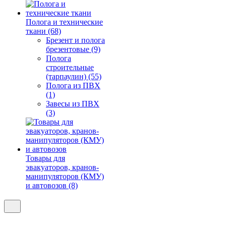
Полога и технические
ткани (68)
Брезент и полога
брезентовые (9)
Полога
строительные
(тарпаулин) (55)
Полога из ПВХ
(1)
Завесы из ПВХ
(3)
Товары для
эвакуаторов, кранов-
манипуляторов (КМУ)
и автовозов (8)