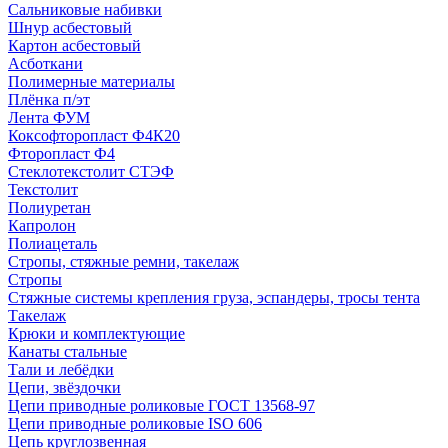
Сальниковые набивки
Шнур асбестовый
Картон асбестовый
Асботкани
Полимерные материалы
Плёнка п/эт
Лента ФУМ
Коксофторопласт Ф4К20
Фторопласт Ф4
Стеклотекстолит СТЭФ
Текстолит
Полиуретан
Капролон
Полиацеталь
Стропы, стяжные ремни, такелаж
Стропы
Стяжные системы крепления груза, эспандеры, тросы тента
Такелаж
Крюки и комплектующие
Канаты стальные
Тали и лебёдки
Цепи, звёздочки
Цепи приводные роликовые ГОСТ 13568-97
Цепи приводные роликовые ISO 606
Цепь круглозвенная