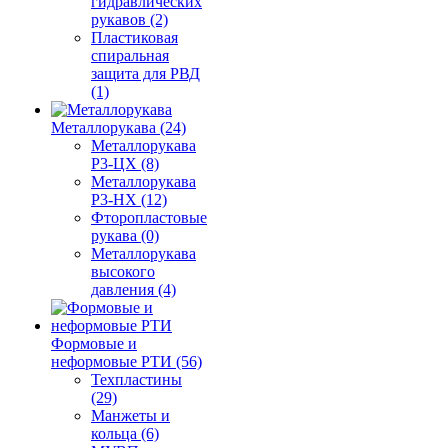
гидравлических
рукавов (2)
Пластиковая
спиральная
защита для РВД
(1)
Металлорукава (24)
Металлорукава
Р3-ЦХ (8)
Металлорукава
Р3-НХ (12)
Фторопластовые
рукава (0)
Металлорукава
высокого
давления (4)
Формовые и
неформовые РТИ (56)
Техпластины
(29)
Манжеты и
кольца (6)