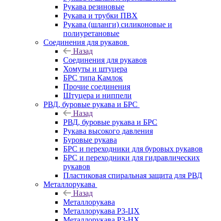
Рукава резиновые
Рукава и трубки ПВХ
Рукава (шланги) силиконовые и
полиуретановые
Соединения для рукавов
Назад
Соединения для рукавов
Хомуты и штуцера
БРС типа Камлок
Прочие соединения
Штуцера и ниппели
РВД, буровые рукава и БРС
Назад
РВД, буровые рукава и БРС
Рукава высокого давления
Буровые рукава
БРС и переходники для буровых рукавов
БРС и переходники для гидравлических
рукавов
Пластиковая спиральная защита для РВД
Металлорукава
Назад
Металлорукава
Металлорукава Р3-ЦХ
Металлорукава Р3-НХ