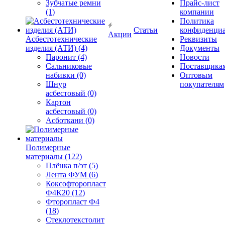
Зубчатые ремни
Прайс-лист
(1)
компании
Политика
Статьи
конфиденциа
Акции
Асбестотехнические
Реквизиты
изделия (АТИ) (4)
Документы
Паронит (4)
Новости
Сальниковые
Поставщика
набивки (0)
Оптовым
Шнур
покупателям
асбестовый (0)
Картон
асбестовый (0)
Асботкани (0)
Полимерные
материалы (122)
Плёнка п/эт (5)
Лента ФУМ (6)
Коксофторопласт
Ф4К20 (12)
Фторопласт Ф4
(18)
Стеклотекстолит