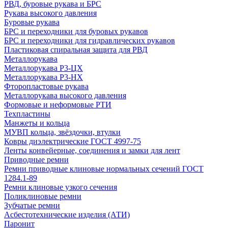
РВД, буровые рукава и БРС
Рукава высокого давления
Буровые рукава
БРС и переходники для буровых рукавов
БРС и переходники для гидравлических рукавов
Пластиковая спиральная защита для РВД
Металлорукава
Металлорукава Р3-ЦХ
Металлорукава Р3-НХ
Фторопластовые рукава
Металлорукава высокого давления
Формовые и неформовые РТИ
Техпластины
Манжеты и кольца
МУВП кольца, звёздочки, втулки
Ковры диэлектрические ГОСТ 4997-75
Ленты конвейерные, соединения и замки для лент
Приводные ремни
Ремни приводные клиновые нормальных сечений ГОСТ
1284.1-89
Ремни клиновые узкого сечения
Поликлиновые ремни
Зубчатые ремни
Асбестотехнические изделия (АТИ)
Паронит