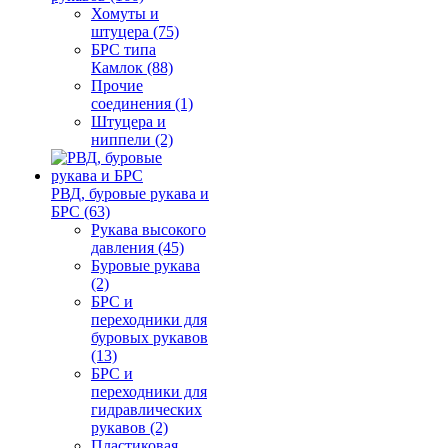
Хомуты и
штуцера (75)
БРС типа
Камлок (88)
Прочие
соединения (1)
Штуцера и
ниппели (2)
РВД, буровые рукава и
БРС (63)
Рукава высокого
давления (45)
Буровые рукава
(2)
БРС и
переходники для
буровых рукавов
(13)
БРС и
переходники для
гидравлических
рукавов (2)
Пластиковая