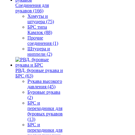
Соединения для
рукавов (166)
Хомуты и
штуцера (75)
БРС типа
Камлок (88)
Прочие
соединения (1)
Штуцера и
ниппели (2)
РВД, буровые рукава и
БРС (63)
Рукава высокого
давления (45)
Буровые рукава
(2)
БРС и
переходники для
буровых рукавов
(13)
БРС и
переходники для