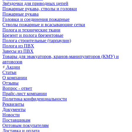
Звёздочки для приводных цепей
Пожарные рукава, стволы и головки
Пожарные рукава
Головки и соединения пожарные
Стволы пожарные и всасывающие сетки
Полога и технические ткани
Брезент и полога брезентовые
Полога строительные (тарпаулин)
Полога из ПВХ
Завесы из ПВХ
Товары для эвакуаторов, кранов-манипуляторов (КМУ) и
автовозов
Акции
Статьи
О компании
Отзывы
Вопрос - ответ
Прайс-лист компании
Политика конфиденциальности
Реквизиты
Документы
Новости
Поставщикам
Оптовым покупателям
Доставка и оплата