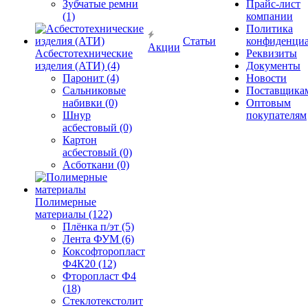
Зубчатые ремни
Прайс-лист
(1)
компании
Политика
Статьи
конфиденциа
Акции
Асбестотехнические
Реквизиты
изделия (АТИ) (4)
Документы
Паронит (4)
Новости
Сальниковые
Поставщика
набивки (0)
Оптовым
Шнур
покупателям
асбестовый (0)
Картон
асбестовый (0)
Асботкани (0)
Полимерные
материалы (122)
Плёнка п/эт (5)
Лента ФУМ (6)
Коксофторопласт
Ф4К20 (12)
Фторопласт Ф4
(18)
Стеклотекстолит