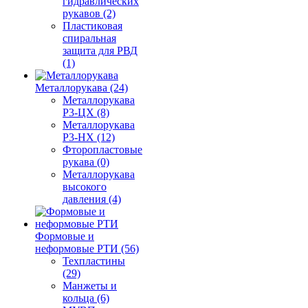
гидравлических
рукавов (2)
Пластиковая
спиральная
защита для РВД
(1)
Металлорукава (24)
Металлорукава
Р3-ЦХ (8)
Металлорукава
Р3-НХ (12)
Фторопластовые
рукава (0)
Металлорукава
высокого
давления (4)
Формовые и
неформовые РТИ (56)
Техпластины
(29)
Манжеты и
кольца (6)