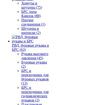
Хомуты и
штуцера (75)
БРС типа
Камлок (88)
Прочие
соединения (1)
Штуцера и
ниппели (2)
РВД, буровые рукава и
БРС (63)
Рукава высокого
давления (45)
Буровые рукава
(2)
БРС и
переходники для
буровых рукавов
(13)
БРС и
переходники для
гидравлических
рукавов (2)
Пластиковая