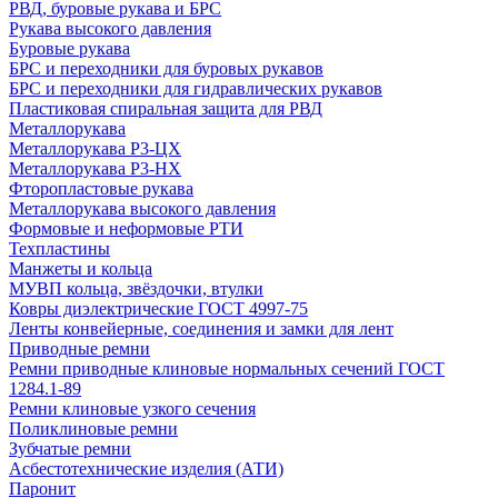
РВД, буровые рукава и БРС
Рукава высокого давления
Буровые рукава
БРС и переходники для буровых рукавов
БРС и переходники для гидравлических рукавов
Пластиковая спиральная защита для РВД
Металлорукава
Металлорукава Р3-ЦХ
Металлорукава Р3-НХ
Фторопластовые рукава
Металлорукава высокого давления
Формовые и неформовые РТИ
Техпластины
Манжеты и кольца
МУВП кольца, звёздочки, втулки
Ковры диэлектрические ГОСТ 4997-75
Ленты конвейерные, соединения и замки для лент
Приводные ремни
Ремни приводные клиновые нормальных сечений ГОСТ
1284.1-89
Ремни клиновые узкого сечения
Поликлиновые ремни
Зубчатые ремни
Асбестотехнические изделия (АТИ)
Паронит