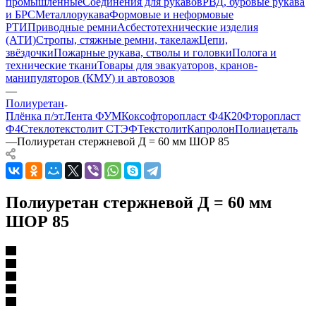
промышленные
Соединения для рукавов
РВД, буровые рукава
и БРС
Металлорукава
Формовые и неформовые
РТИ
Приводные ремни
Асбестотехнические изделия
(АТИ)
Стропы, стяжные ремни, такелаж
Цепи,
звёздочки
Пожарные рукава, стволы и головки
Полога и
технические ткани
Товары для эвакуаторов, кранов-
манипуляторов (КМУ) и автовозов
—
Полиуретан
Плёнка п/эт
Лента ФУМ
Коксофторопласт Ф4К20
Фторопласт
Ф4
Стеклотекстолит СТЭФ
Текстолит
Капролон
Полиацеталь
—
Полиуретан стержневой Д = 60 мм ШОР 85
Полиуретан стержневой Д = 60 мм
ШОР 85