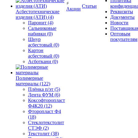
Политика
Статьи
конфиденциа
Акции
Асбестотехнические
Реквизиты
изделия (АТИ) (4)
Документы
Паронит (4)
Новости
Сальниковые
Поставщика
набивки (0)
Оптовым
Шнур
покупателям
асбестовый (0)
Картон
асбестовый (0)
Асботкани (0)
Полимерные
материалы (122)
Плёнка п/эт (5)
Лента ФУМ (6)
Коксофторопласт
Ф4К20 (12)
Фторопласт Ф4
(18)
Стеклотекстолит
СТЭФ (2)
Текстолит (38)