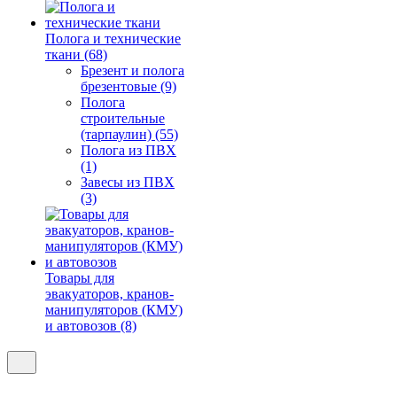
Полога и технические
ткани (68)
Брезент и полога
брезентовые (9)
Полога
строительные
(тарпаулин) (55)
Полога из ПВХ
(1)
Завесы из ПВХ
(3)
Товары для
эвакуаторов, кранов-
манипуляторов (КМУ)
и автовозов (8)