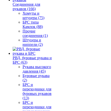
Соединения для
рукавов (166)
Хомуты и
штуцера (75)
БРС типа
Камлок (88)
Прочие
соединения (1)
Штуцера и
ниппели (2)
РВД, буровые рукава и
БРС (63)
Рукава высокого
давления (45)
Буровые рукава
(2)
БРС и
переходники для
буровых рукавов
(13)
БРС и
переходники для