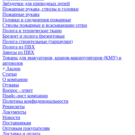
Звёздочки для приводных цепей
Пожарные рукава, стволы и головки
Пожарные рукава
Головки и соединения пожарные
Стволы пожарные и всасывающие сетки
Полога и технические ткани
Брезент и полога брезентовые
Полога строительные (тарпаулин)
Полога из ПВХ
Завесы из ПВХ
Товары для эвакуаторов, кранов-манипуляторов (КМУ) и
автовозов
Акции
Статьи
О компании
Отзывы
Вопрос - ответ
Прайс-лист компании
Политика конфиденциальности
Реквизиты
Документы
Новости
Поставщикам
Оптовым покупателям
Доставка и оплата