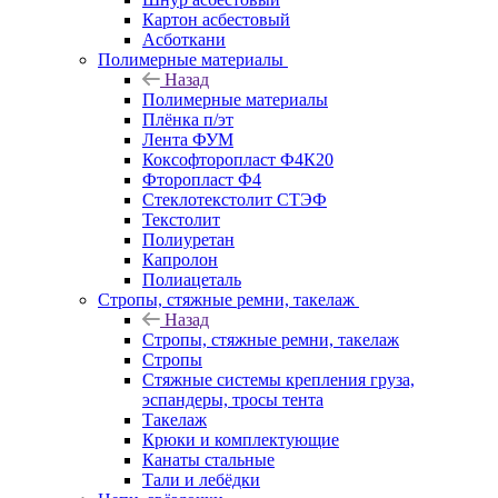
Картон асбестовый
Асботкани
Полимерные материалы
Назад
Полимерные материалы
Плёнка п/эт
Лента ФУМ
Коксофторопласт Ф4К20
Фторопласт Ф4
Стеклотекстолит СТЭФ
Текстолит
Полиуретан
Капролон
Полиацеталь
Стропы, стяжные ремни, такелаж
Назад
Стропы, стяжные ремни, такелаж
Стропы
Стяжные системы крепления груза,
эспандеры, тросы тента
Такелаж
Крюки и комплектующие
Канаты стальные
Тали и лебёдки