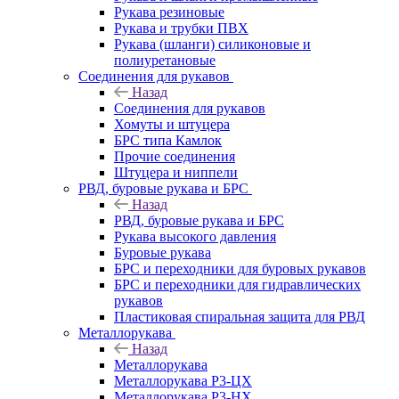
Рукава резиновые
Рукава и трубки ПВХ
Рукава (шланги) силиконовые и
полиуретановые
Соединения для рукавов
Назад
Соединения для рукавов
Хомуты и штуцера
БРС типа Камлок
Прочие соединения
Штуцера и ниппели
РВД, буровые рукава и БРС
Назад
РВД, буровые рукава и БРС
Рукава высокого давления
Буровые рукава
БРС и переходники для буровых рукавов
БРС и переходники для гидравлических
рукавов
Пластиковая спиральная защита для РВД
Металлорукава
Назад
Металлорукава
Металлорукава Р3-ЦХ
Металлорукава Р3-НХ