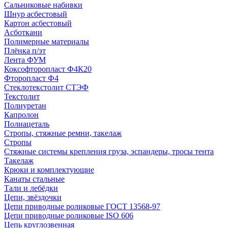
Сальниковые набивки
Шнур асбестовый
Картон асбестовый
Асботкани
Полимерные материалы
Плёнка п/эт
Лента ФУМ
Коксофторопласт Ф4К20
Фторопласт Ф4
Стеклотекстолит СТЭФ
Текстолит
Полиуретан
Капролон
Полиацеталь
Стропы, стяжные ремни, такелаж
Стропы
Стяжные системы крепления груза, эспандеры, тросы тента
Такелаж
Крюки и комплектующие
Канаты стальные
Тали и лебёдки
Цепи, звёздочки
Цепи приводные роликовые ГОСТ 13568-97
Цепи приводные роликовые ISO 606
Цепь круглозвенная