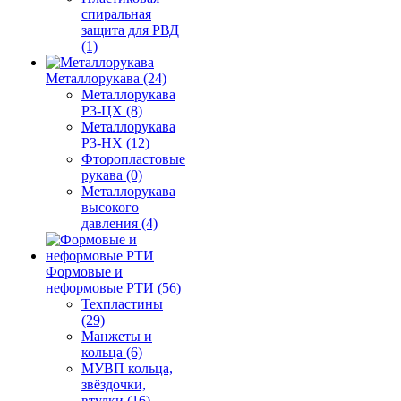
спиральная
защита для РВД
(1)
Металлорукава (24)
Металлорукава
Р3-ЦХ (8)
Металлорукава
Р3-НХ (12)
Фторопластовые
рукава (0)
Металлорукава
высокого
давления (4)
Формовые и
неформовые РТИ (56)
Техпластины
(29)
Манжеты и
кольца (6)
МУВП кольца,
звёздочки,
втулки (16)