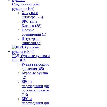
Соединения для
рукавов (166)
Хомуты и
штуцера (75)
БРС типа
Камлок (88)
Прочие
соединения (1)
Штуцера и
ниппели (2)
РВД, буровые рукава и
БРС (63)
Рукава высокого
давления (45)
Буровые рукава
(2)
БРС и
переходники для
буровых рукавов
(13)
БРС и
переходники для