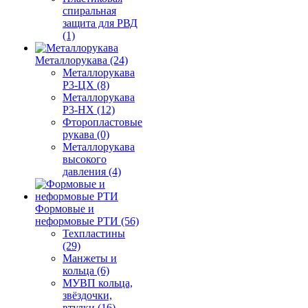
спиральная
защита для РВД
(1)
Металлорукава (24)
Металлорукава
Р3-ЦХ (8)
Металлорукава
Р3-НХ (12)
Фторопластовые
рукава (0)
Металлорукава
высокого
давления (4)
Формовые и
неформовые РТИ (56)
Техпластины
(29)
Манжеты и
кольца (6)
МУВП кольца,
звёздочки,
втулки (16)