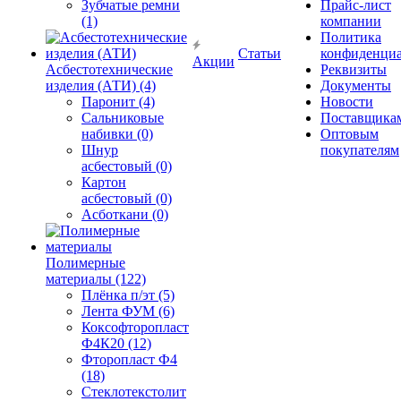
Зубчатые ремни
Прайс-лист
(1)
компании
Политика
Статьи
конфиденциа
Акции
Асбестотехнические
Реквизиты
изделия (АТИ) (4)
Документы
Паронит (4)
Новости
Сальниковые
Поставщика
набивки (0)
Оптовым
Шнур
покупателям
асбестовый (0)
Картон
асбестовый (0)
Асботкани (0)
Полимерные
материалы (122)
Плёнка п/эт (5)
Лента ФУМ (6)
Коксофторопласт
Ф4К20 (12)
Фторопласт Ф4
(18)
Стеклотекстолит