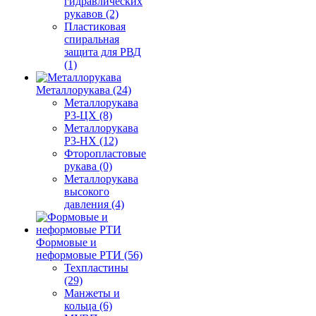
гидравлических
рукавов (2)
Пластиковая
спиральная
защита для РВД
(1)
Металлорукава (24)
Металлорукава
Р3-ЦХ (8)
Металлорукава
Р3-НХ (12)
Фторопластовые
рукава (0)
Металлорукава
высокого
давления (4)
Формовые и
неформовые РТИ (56)
Техпластины
(29)
Манжеты и
кольца (6)