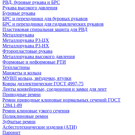
РВД, буровые рукава и БРС
Рукава высокого давления
Буровые рукава
БРС и переходники для буровых рукавов
БРС и переходники для гидравлических рукавов
Пластиковая спиральная защита для РВД
Металлорукава
Металлорукава Р3-ЦХ
Металлорукава Р3-НХ
Фторопластовые рукава
Металлорукава высокого давления
Формовые и неформовые РТИ
Техпластины
Манжеты и кольца
МУВП кольца, звёздочки, втулки
Ковры диэлектрические ГОСТ 4997-75
Ленты конвейерные, соединения и замки для лент
Приводные ремни
Ремни приводные клиновые нормальных сечений ГОСТ
1284.1-89
Ремни клиновые узкого сечения
Поликлиновые ремни
Зубчатые ремни
Асбестотехнические изделия (АТИ)
Паронит