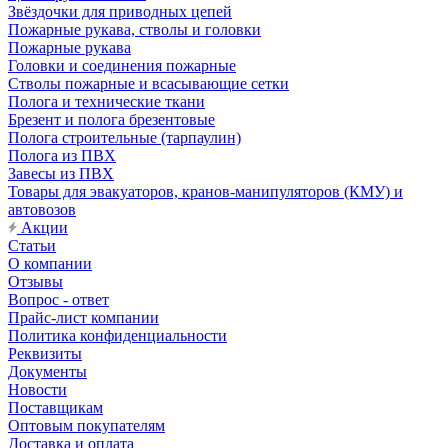
Звёздочки для приводных цепей
Пожарные рукава, стволы и головки
Пожарные рукава
Головки и соединения пожарные
Стволы пожарные и всасывающие сетки
Полога и технические ткани
Брезент и полога брезентовые
Полога строительные (тарпаулин)
Полога из ПВХ
Завесы из ПВХ
Товары для эвакуаторов, кранов-манипуляторов (КМУ) и
автовозов
Акции
Статьи
О компании
Отзывы
Вопрос - ответ
Прайс-лист компании
Политика конфиденциальности
Реквизиты
Документы
Новости
Поставщикам
Оптовым покупателям
Доставка и оплата