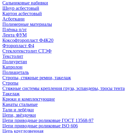
Сальниковые набивки
Шнур асбестовый
Картон асбестовый
Асботкани
Полимерные материалы
Плёнка п/эт
Лента ФУМ
Коксофторопласт Ф4К20
Фторопласт Ф4
Стеклотекстолит СТЭФ
Текстолит
Полиуретан
Капролон
Полиацеталь
Стропы, стяжные ремни, такелаж
Стропы
Стяжные системы крепления груза, эспандеры, тросы тента
Такелаж
Крюки и комплектующие
Канаты стальные
Тали и лебёдки
Цепи, звёздочки
Цепи приводные роликовые ГОСТ 13568-97
Цепи приводные роликовые ISO 606
Цепь круглозвенная