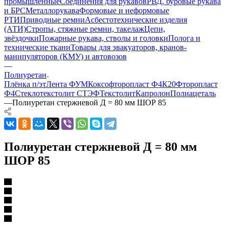
промышленные
Соединения для рукавов
РВД, буровые рукава
и БРС
Металлорукава
Формовые и неформовые
РТИ
Приводные ремни
Асбестотехнические изделия
(АТИ)
Стропы, стяжные ремни, такелаж
Цепи,
звёздочки
Пожарные рукава, стволы и головки
Полога и
технические ткани
Товары для эвакуаторов, кранов-
манипуляторов (КМУ) и автовозов
—
Полиуретан
Плёнка п/эт
Лента ФУМ
Коксофторопласт Ф4К20
Фторопласт
Ф4
Стеклотекстолит СТЭФ
Текстолит
Капролон
Полиацеталь
—
Полиуретан стержневой Д = 80 мм ШОР 85
Полиуретан стержневой Д = 80 мм
ШОР 85