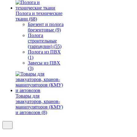
Полога и технические
ткани (68)
Брезент и полога
брезентовые (9)
Полога
строительные
(тарпаулин) (55)
Полога из ПВХ
(1)
Завесы из ПВХ
(3)
Товары для
эвакуаторов, кранов-
манипуляторов (КМУ)
и автовозов (8)