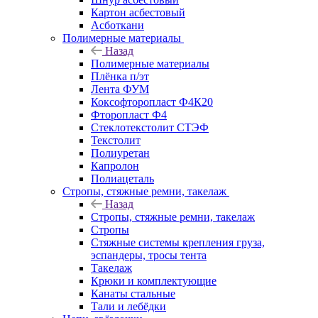
Картон асбестовый
Асботкани
Полимерные материалы
Назад
Полимерные материалы
Плёнка п/эт
Лента ФУМ
Коксофторопласт Ф4К20
Фторопласт Ф4
Стеклотекстолит СТЭФ
Текстолит
Полиуретан
Капролон
Полиацеталь
Стропы, стяжные ремни, такелаж
Назад
Стропы, стяжные ремни, такелаж
Стропы
Стяжные системы крепления груза,
эспандеры, тросы тента
Такелаж
Крюки и комплектующие
Канаты стальные
Тали и лебёдки