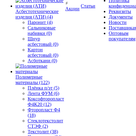
Политика
Статьи
конфиденциа
Акции
Асбестотехнические
Реквизиты
изделия (АТИ) (4)
Документы
Паронит (4)
Новости
Сальниковые
Поставщика
набивки (0)
Оптовым
Шнур
покупателям
асбестовый (0)
Картон
асбестовый (0)
Асботкани (0)
Полимерные
материалы (122)
Плёнка п/эт (5)
Лента ФУМ (6)
Коксофторопласт
Ф4К20 (12)
Фторопласт Ф4
(18)
Стеклотекстолит
СТЭФ (2)
Текстолит (38)