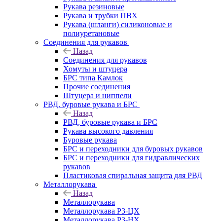
Рукава резиновые
Рукава и трубки ПВХ
Рукава (шланги) силиконовые и
полиуретановые
Соединения для рукавов
Назад
Соединения для рукавов
Хомуты и штуцера
БРС типа Камлок
Прочие соединения
Штуцера и ниппели
РВД, буровые рукава и БРС
Назад
РВД, буровые рукава и БРС
Рукава высокого давления
Буровые рукава
БРС и переходники для буровых рукавов
БРС и переходники для гидравлических
рукавов
Пластиковая спиральная защита для РВД
Металлорукава
Назад
Металлорукава
Металлорукава Р3-ЦХ
Металлорукава Р3-НХ