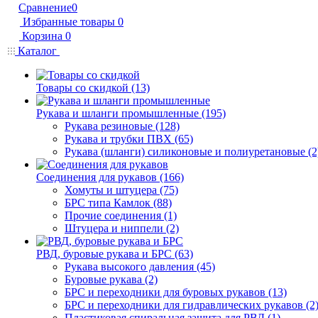
Сравнение
0
Избранные товары
0
Корзина
0
Каталог
Товары со скидкой (13)
Рукава и шланги промышленные (195)
Рукава резиновые (128)
Рукава и трубки ПВХ (65)
Рукава (шланги) силиконовые и полиуретановые (2
Соединения для рукавов (166)
Хомуты и штуцера (75)
БРС типа Камлок (88)
Прочие соединения (1)
Штуцера и ниппели (2)
РВД, буровые рукава и БРС (63)
Рукава высокого давления (45)
Буровые рукава (2)
БРС и переходники для буровых рукавов (13)
БРС и переходники для гидравлических рукавов (2
Пластиковая спиральная защита для РВД (1)