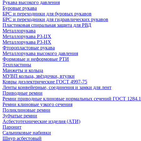
Рукава высокого давления
Буровые рукава
БРС и переходники для буровых рукавов
БРС и переходники для гидравлических рукавов
Пластиковая спиральная защита для РВД
Металлорукава
Металлорукава Р3-ЦХ
Металлорукава Р3-НХ
Фторопластовые рукава
Металлорукава высокого давления
Формовые и неформовые РТИ
Техпластины
Манжеты и кольца
МУВП кольца, звёздочки, втулки
Ковры диэлектрические ГОСТ 4997-75
Ленты конвейерные, соединения и замки для лент
Приводные ремни
Ремни приводные клиновые нормальных сечений ГОСТ 1284.1
Ремни клиновые узкого сечения
Поликлиновые ремни
Зубчатые ремни
Асбестотехнические изделия (АТИ)
Паронит
Сальниковые набивки
Шнур асбестовый