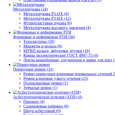
Металлорукава (24)
Металлорукава Р3-ЦХ (8)
Металлорукава Р3-НХ (12)
Фторопластовые рукава (0)
Металлорукава высокого давления (4)
Формовые и неформовые РТИ (56)
Техпластины (29)
Манжеты и кольца (6)
МУВП кольца, звёздочки, втулки (16)
Ковры диэлектрические ГОСТ 4997-75 (4)
Ленты конвейерные, соединения и замки для лент (
Приводные ремни (31)
Ремни приводные клиновые нормальных сечений Г
Ремни клиновые узкого сечения (23)
Поликлиновые ремни (1)
Зубчатые ремни (1)
Асбестотехнические изделия (АТИ) (4)
Паронит (4)
Сальниковые набивки (0)
Шнур асбестовый (0)