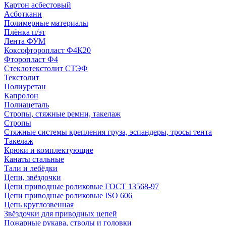
Картон асбестовый
Асботкани
Полимерные материалы
Плёнка п/эт
Лента ФУМ
Коксофторопласт Ф4К20
Фторопласт Ф4
Стеклотекстолит СТЭФ
Текстолит
Полиуретан
Капролон
Полиацеталь
Стропы, стяжные ремни, такелаж
Стропы
Стяжные системы крепления груза, эспандеры, тросы тента
Такелаж
Крюки и комплектующие
Канаты стальные
Тали и лебёдки
Цепи, звёздочки
Цепи приводные роликовые ГОСТ 13568-97
Цепи приводные роликовые ISO 606
Цепь круглозвенная
Звёздочки для приводных цепей
Пожарные рукава, стволы и головки