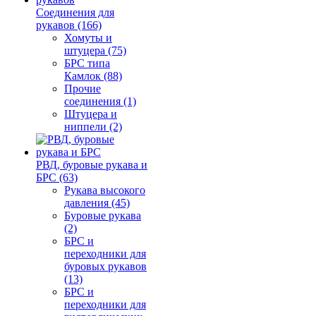
Соединения для
рукавов (166)
Хомуты и
штуцера (75)
БРС типа
Камлок (88)
Прочие
соединения (1)
Штуцера и
ниппели (2)
РВД, буровые рукава и
БРС (63)
Рукава высокого
давления (45)
Буровые рукава
(2)
БРС и
переходники для
буровых рукавов
(13)
БРС и
переходники для