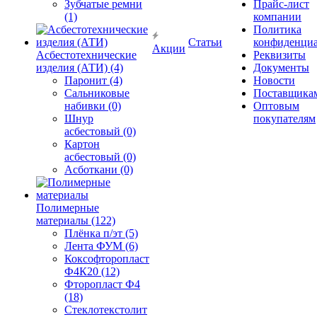
Зубчатые ремни
Прайс-лист
(1)
компании
Политика
Статьи
конфиденциа
Акции
Асбестотехнические
Реквизиты
изделия (АТИ) (4)
Документы
Паронит (4)
Новости
Сальниковые
Поставщика
набивки (0)
Оптовым
Шнур
покупателям
асбестовый (0)
Картон
асбестовый (0)
Асботкани (0)
Полимерные
материалы (122)
Плёнка п/эт (5)
Лента ФУМ (6)
Коксофторопласт
Ф4К20 (12)
Фторопласт Ф4
(18)
Стеклотекстолит