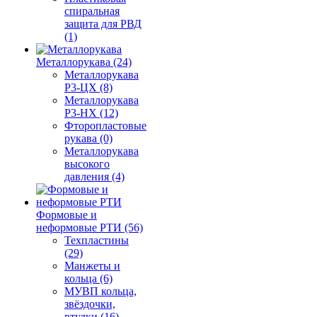
спиральная
защита для РВД
(1)
Металлорукава (24)
Металлорукава
Р3-ЦХ (8)
Металлорукава
Р3-НХ (12)
Фторопластовые
рукава (0)
Металлорукава
высокого
давления (4)
Формовые и
неформовые РТИ (56)
Техпластины
(29)
Манжеты и
кольца (6)
МУВП кольца,
звёздочки,
втулки (16)