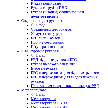
Рукава резиновые
Рукава и трубки ПВХ
Рукава (шланги) силиконовые и
полиуретановые
Соединения для рукавов
Назад
Соединения для рукавов
Хомуты и штуцера
БРС типа Камлок
Прочие соединения
Штуцера и ниппели
РВД, буровые рукава и БРС
Назад
РВД, буровые рукава и БРС
Рукава высокого давления
Буровые рукава
БРС и переходники для буровых рукавов
БРС и переходники для гидравлических
рукавов
Пластиковая спиральная защита для РВД
Металлорукава
Назад
Металлорукава
Металлорукава Р3-ЦХ
Металлорукава Р3-НХ