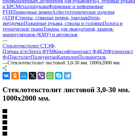
промышленные
Соединения для рукавов
РВД, буровые рукава
и БРС
Металлорукава
Формовые и неформовые
РТИ
Приводные ремни
Асбестотехнические изделия
(АТИ)
Стропы, стяжные ремни, такелаж
Цепи,
звёздочки
Пожарные рукава, стволы и головки
Полога и
технические ткани
Товары для эвакуаторов, кранов-
манипуляторов (КМУ) и автовозов
—
Стеклотекстолит СТЭФ
Плёнка п/эт
Лента ФУМ
Коксофторопласт Ф4К20
Фторопласт
Ф4
Текстолит
Полиуретан
Капролон
Полиацеталь
—
Стеклотекстолит листовой 3,0-30 мм. 1000х2000 мм.
Стеклотекстолит листовой 3,0-30 мм.
1000х2000 мм.