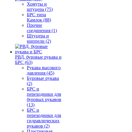
Хомуты и
штуцера (75)
БРС типа
Камлок (88)
Прочие
соединения (1)
Штуцера и
ниппели (2)
РВД, буровые рукава и
БРС (63)
Рукава высокого
давления (45)
Буровые рукава
(2)
БРС и
переходники для
буровых рукавов
(13)
БРС и
переходники для
гидравлических
рукавов (2)
Пластиковая