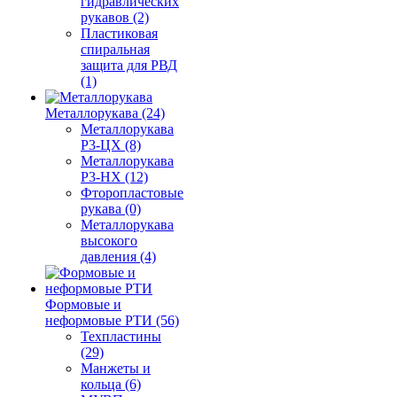
гидравлических
рукавов (2)
Пластиковая
спиральная
защита для РВД
(1)
Металлорукава (24)
Металлорукава
Р3-ЦХ (8)
Металлорукава
Р3-НХ (12)
Фторопластовые
рукава (0)
Металлорукава
высокого
давления (4)
Формовые и
неформовые РТИ (56)
Техпластины
(29)
Манжеты и
кольца (6)