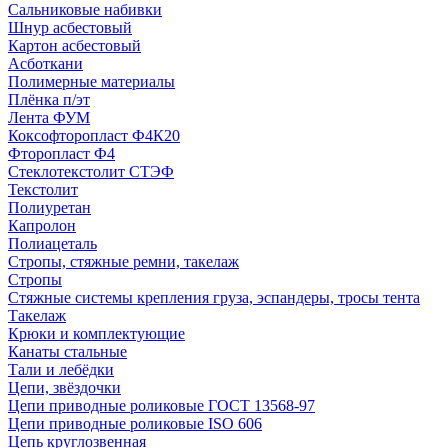
Сальниковые набивки
Шнур асбестовый
Картон асбестовый
Асботкани
Полимерные материалы
Плёнка п/эт
Лента ФУМ
Коксофторопласт Ф4К20
Фторопласт Ф4
Стеклотекстолит СТЭФ
Текстолит
Полиуретан
Капролон
Полиацеталь
Стропы, стяжные ремни, такелаж
Стропы
Стяжные системы крепления груза, эспандеры, тросы тента
Такелаж
Крюки и комплектующие
Канаты стальные
Тали и лебёдки
Цепи, звёздочки
Цепи приводные роликовые ГОСТ 13568-97
Цепи приводные роликовые ISO 606
Цепь круглозвенная