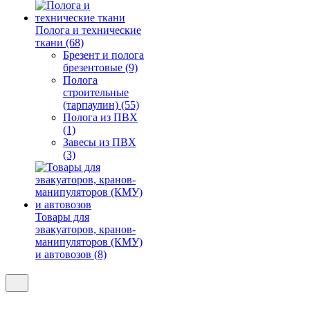
Полога и технические
ткани (68)
Брезент и полога
брезентовые (9)
Полога
строительные
(тарпаулин) (55)
Полога из ПВХ
(1)
Завесы из ПВХ
(3)
Товары для
эвакуаторов, кранов-
манипуляторов (КМУ)
и автовозов (8)