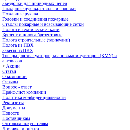
Звёздочки для приводных цепей
Пожарные рукава, стволы и головки
Пожарные рукава
Головки и соединения пожарные
Стволы пожарные и всасывающие сетки
Полога и технические ткани
Брезент и полога брезентовые
Полога строительные (тарпаулин)
Полога из ПВХ
Завесы из ПВХ
Товары для эвакуаторов, кранов-манипуляторов (КМУ) и
автовозов
Акции
Статьи
О компании
Отзывы
Вопрос - ответ
Прайс-лист компании
Политика конфиденциальности
Реквизиты
Документы
Новости
Поставщикам
Оптовым покупателям
Доставка и оплата