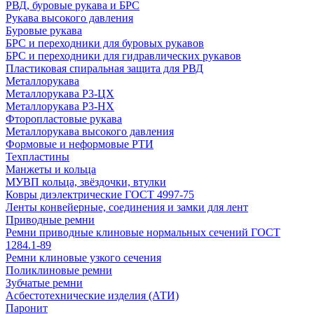
РВД, буровые рукава и БРС
Рукава высокого давления
Буровые рукава
БРС и переходники для буровых рукавов
БРС и переходники для гидравлических рукавов
Пластиковая спиральная защита для РВД
Металлорукава
Металлорукава Р3-ЦХ
Металлорукава Р3-НХ
Фторопластовые рукава
Металлорукава высокого давления
Формовые и неформовые РТИ
Техпластины
Манжеты и кольца
МУВП кольца, звёздочки, втулки
Ковры диэлектрические ГОСТ 4997-75
Ленты конвейерные, соединения и замки для лент
Приводные ремни
Ремни приводные клиновые нормальных сечений ГОСТ
1284.1-89
Ремни клиновые узкого сечения
Поликлиновые ремни
Зубчатые ремни
Асбестотехнические изделия (АТИ)
Паронит