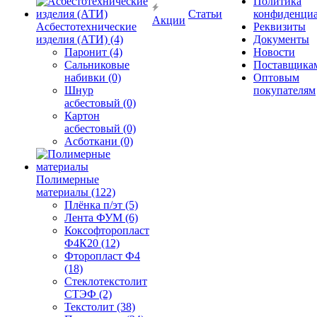
Политика
Статьи
конфиденциа
Акции
Асбестотехнические
Реквизиты
изделия (АТИ) (4)
Документы
Паронит (4)
Новости
Сальниковые
Поставщика
набивки (0)
Оптовым
Шнур
покупателям
асбестовый (0)
Картон
асбестовый (0)
Асботкани (0)
Полимерные
материалы (122)
Плёнка п/эт (5)
Лента ФУМ (6)
Коксофторопласт
Ф4К20 (12)
Фторопласт Ф4
(18)
Стеклотекстолит
СТЭФ (2)
Текстолит (38)