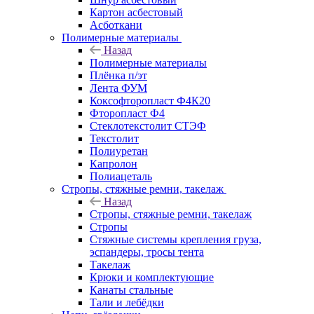
Картон асбестовый
Асботкани
Полимерные материалы
Назад
Полимерные материалы
Плёнка п/эт
Лента ФУМ
Коксофторопласт Ф4К20
Фторопласт Ф4
Стеклотекстолит СТЭФ
Текстолит
Полиуретан
Капролон
Полиацеталь
Стропы, стяжные ремни, такелаж
Назад
Стропы, стяжные ремни, такелаж
Стропы
Стяжные системы крепления груза,
эспандеры, тросы тента
Такелаж
Крюки и комплектующие
Канаты стальные
Тали и лебёдки