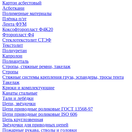
Картон асбестовый
Асботкани
Полимерные материалы
Плёнка п/эт
Лента ФУМ
Коксофторопласт Ф4К20
Фторопласт Ф4
Стеклотекстолит СТЭФ
Текстолит
Полиуретан
Капролон
Полиацеталь
Стропы, стяжные ремни, такелаж
Стропы
Стяжные системы крепления груза, эспандеры, тросы тента
Такелаж
Крюки и комплектующие
Канаты стальные
Тали и лебёдки
Цепи, звёздочки
Цепи приводные роликовые ГОСТ 13568-97
Цепи приводные роликовые ISO 606
Цепь круглозвенная
Звёздочки для приводных цепей
Пожарные рукава, стволы и головки