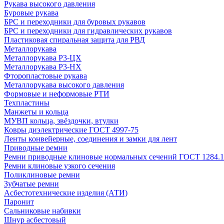
Рукава высокого давления
Буровые рукава
БРС и переходники для буровых рукавов
БРС и переходники для гидравлических рукавов
Пластиковая спиральная защита для РВД
Металлорукава
Металлорукава Р3-ЦХ
Металлорукава Р3-НХ
Фторопластовые рукава
Металлорукава высокого давления
Формовые и неформовые РТИ
Техпластины
Манжеты и кольца
МУВП кольца, звёздочки, втулки
Ковры диэлектрические ГОСТ 4997-75
Ленты конвейерные, соединения и замки для лент
Приводные ремни
Ремни приводные клиновые нормальных сечений ГОСТ 1284.1
Ремни клиновые узкого сечения
Поликлиновые ремни
Зубчатые ремни
Асбестотехнические изделия (АТИ)
Паронит
Сальниковые набивки
Шнур асбестовый