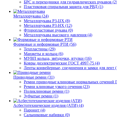
БРС и переходники для гидравлических рукавов (2
Пластиковая спиральная защита для РВД (1)
Металлорукава (24)
Металлорукава Р3-ЦХ (8)
Металлорукава Р3-НХ (12)
Фторопластовые рукава (0)
Металлорукава высокого давления (4)
Формовые и неформовые РТИ (56)
Техпластины (29)
Манжеты и кольца (6)
МУВП кольца, звёздочки, втулки (16)
Ковры диэлектрические ГОСТ 4997-75 (4)
Ленты конвейерные, соединения и замки для лент (
Приводные ремни (31)
Ремни приводные клиновые нормальных сечений Г
Ремни клиновые узкого сечения (23)
Поликлиновые ремни (1)
Зубчатые ремни (1)
Асбестотехнические изделия (АТИ) (4)
Паронит (4)
Сальниковые набивки (0)