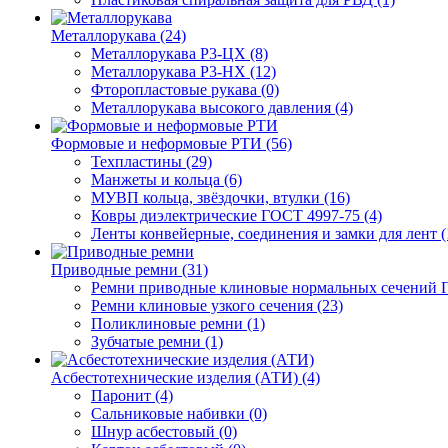
Металлорукава (24)
Металлорукава Р3-ЦХ (8)
Металлорукава Р3-НХ (12)
Фторопластовые рукава (0)
Металлорукава высокого давления (4)
Формовые и неформовые РТИ (56)
Техпластины (29)
Манжеты и кольца (6)
МУВП кольца, звёздочки, втулки (16)
Ковры диэлектрические ГОСТ 4997-75 (4)
Ленты конвейерные, соединения и замки для лент (
Приводные ремни (31)
Ремни приводные клиновые нормальных сечений Г
Ремни клиновые узкого сечения (23)
Поликлиновые ремни (1)
Зубчатые ремни (1)
Асбестотехнические изделия (АТИ) (4)
Паронит (4)
Сальниковые набивки (0)
Шнур асбестовый (0)