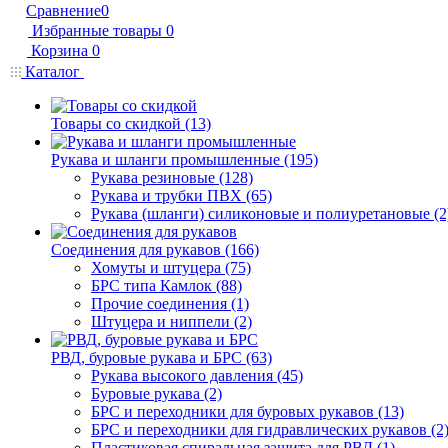
Сравнение
0
Избранные товары
0
Корзина
0
Каталог
Товары со скидкой (13)
Рукава и шланги промышленные (195)
Рукава резиновые (128)
Рукава и трубки ПВХ (65)
Рукава (шланги) силиконовые и полиуретановые (2
Соединения для рукавов (166)
Хомуты и штуцера (75)
БРС типа Камлок (88)
Прочие соединения (1)
Штуцера и ниппели (2)
РВД, буровые рукава и БРС (63)
Рукава высокого давления (45)
Буровые рукава (2)
БРС и переходники для буровых рукавов (13)
БРС и переходники для гидравлических рукавов (2
Пластиковая спиральная защита для РВД (1)