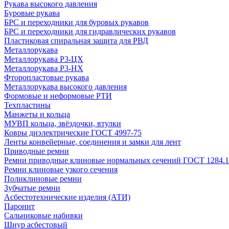
Рукава высокого давления
Буровые рукава
БРС и переходники для буровых рукавов
БРС и переходники для гидравлических рукавов
Пластиковая спиральная защита для РВД
Металлорукава
Металлорукава Р3-ЦХ
Металлорукава Р3-НХ
Фторопластовые рукава
Металлорукава высокого давления
Формовые и неформовые РТИ
Техпластины
Манжеты и кольца
МУВП кольца, звёздочки, втулки
Ковры диэлектрические ГОСТ 4997-75
Ленты конвейерные, соединения и замки для лент
Приводные ремни
Ремни приводные клиновые нормальных сечений ГОСТ 1284.1
Ремни клиновые узкого сечения
Поликлиновые ремни
Зубчатые ремни
Асбестотехнические изделия (АТИ)
Паронит
Сальниковые набивки
Шнур асбестовый