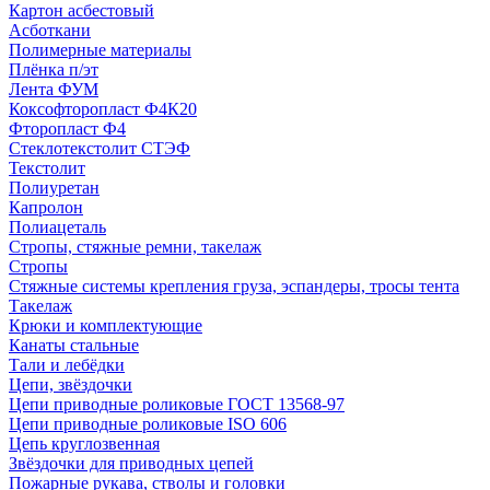
Картон асбестовый
Асботкани
Полимерные материалы
Плёнка п/эт
Лента ФУМ
Коксофторопласт Ф4К20
Фторопласт Ф4
Стеклотекстолит СТЭФ
Текстолит
Полиуретан
Капролон
Полиацеталь
Стропы, стяжные ремни, такелаж
Стропы
Стяжные системы крепления груза, эспандеры, тросы тента
Такелаж
Крюки и комплектующие
Канаты стальные
Тали и лебёдки
Цепи, звёздочки
Цепи приводные роликовые ГОСТ 13568-97
Цепи приводные роликовые ISO 606
Цепь круглозвенная
Звёздочки для приводных цепей
Пожарные рукава, стволы и головки