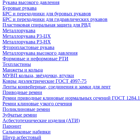
Рукава высокого давления
Буровые рукава
БРС и переходники для буровых рукавов
БРС и переходники для гидравлических рукавов
Пластиковая спиральная защита для РВД
Металлорукава
Металлорукава Р3-ЦХ
Металлорукава Р3-НХ
Фторопластовые рукава
Металлорукава высокого давления
Формовые и неформовые РТИ
Техпластины
Манжеты и кольца
МУВП кольца, звёздочки, втулки
Ковры диэлектрические ГОСТ 4997-75
Ленты конвейерные, соединения и замки для лент
Приводные ремни
Ремни приводные клиновые нормальных сечений ГОСТ 1284.1
Ремни клиновые узкого сечения
Поликлиновые ремни
Зубчатые ремни
Асбестотехнические изделия (АТИ)
Паронит
Сальниковые набивки
Шнур асбестовый