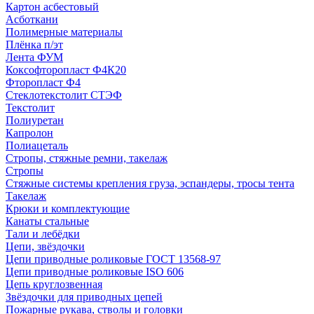
Картон асбестовый
Асботкани
Полимерные материалы
Плёнка п/эт
Лента ФУМ
Коксофторопласт Ф4К20
Фторопласт Ф4
Стеклотекстолит СТЭФ
Текстолит
Полиуретан
Капролон
Полиацеталь
Стропы, стяжные ремни, такелаж
Стропы
Стяжные системы крепления груза, эспандеры, тросы тента
Такелаж
Крюки и комплектующие
Канаты стальные
Тали и лебёдки
Цепи, звёздочки
Цепи приводные роликовые ГОСТ 13568-97
Цепи приводные роликовые ISO 606
Цепь круглозвенная
Звёздочки для приводных цепей
Пожарные рукава, стволы и головки