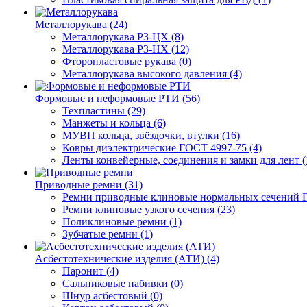
Металлорукава (24)
Металлорукава Р3-ЦХ (8)
Металлорукава Р3-НХ (12)
Фторопластовые рукава (0)
Металлорукава высокого давления (4)
Формовые и неформовые РТИ (56)
Техпластины (29)
Манжеты и кольца (6)
МУВП кольца, звёздочки, втулки (16)
Ковры диэлектрические ГОСТ 4997-75 (4)
Ленты конвейерные, соединения и замки для лент (
Приводные ремни (31)
Ремни приводные клиновые нормальных сечений Г
Ремни клиновые узкого сечения (23)
Поликлиновые ремни (1)
Зубчатые ремни (1)
Асбестотехнические изделия (АТИ) (4)
Паронит (4)
Сальниковые набивки (0)
Шнур асбестовый (0)