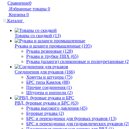
Сравнение
0
Избранные товары
0
Корзина
0
Каталог
Товары со скидкой (13)
Рукава и шланги промышленные (195)
Рукава резиновые (128)
Рукава и трубки ПВХ (65)
Рукава (шланги) силиконовые и полиуретановые (2
Соединения для рукавов (166)
Хомуты и штуцера (75)
БРС типа Камлок (88)
Прочие соединения (1)
Штуцера и ниппели (2)
РВД, буровые рукава и БРС (63)
Рукава высокого давления (45)
Буровые рукава (2)
БРС и переходники для буровых рукавов (13)
БРС и переходники для гидравлических рукавов (2
Пластиковая спиральная защита для РВД (1)