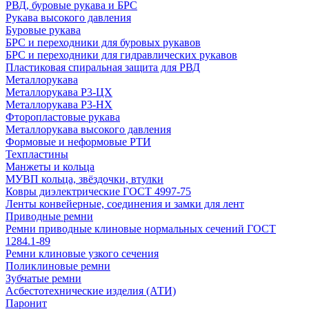
РВД, буровые рукава и БРС
Рукава высокого давления
Буровые рукава
БРС и переходники для буровых рукавов
БРС и переходники для гидравлических рукавов
Пластиковая спиральная защита для РВД
Металлорукава
Металлорукава Р3-ЦХ
Металлорукава Р3-НХ
Фторопластовые рукава
Металлорукава высокого давления
Формовые и неформовые РТИ
Техпластины
Манжеты и кольца
МУВП кольца, звёздочки, втулки
Ковры диэлектрические ГОСТ 4997-75
Ленты конвейерные, соединения и замки для лент
Приводные ремни
Ремни приводные клиновые нормальных сечений ГОСТ
1284.1-89
Ремни клиновые узкого сечения
Поликлиновые ремни
Зубчатые ремни
Асбестотехнические изделия (АТИ)
Паронит