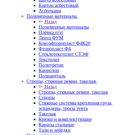
Картон асбестовый
Асботкани
Полимерные материалы
Назад
Полимерные материалы
Плёнка п/эт
Лента ФУМ
Коксофторопласт Ф4К20
Фторопласт Ф4
Стеклотекстолит СТЭФ
Текстолит
Полиуретан
Капролон
Полиацеталь
Стропы, стяжные ремни, такелаж
Назад
Стропы, стяжные ремни, такелаж
Стропы
Стяжные системы крепления груза,
эспандеры, тросы тента
Такелаж
Крюки и комплектующие
Канаты стальные
Тали и лебёдки