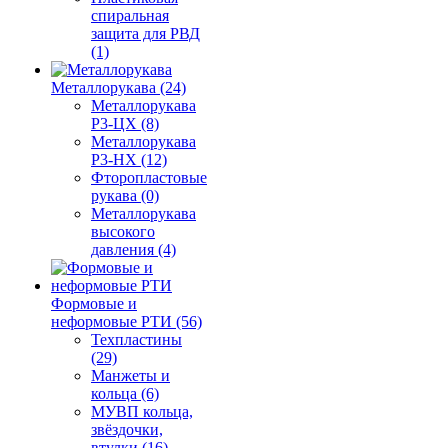
спиральная
защита для РВД
(1)
Металлорукава (24)
Металлорукава
Р3-ЦХ (8)
Металлорукава
Р3-НХ (12)
Фторопластовые
рукава (0)
Металлорукава
высокого
давления (4)
Формовые и
неформовые РТИ (56)
Техпластины
(29)
Манжеты и
кольца (6)
МУВП кольца,
звёздочки,
втулки (16)