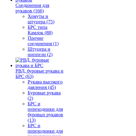
Соединения для
рукавов (166)
Хомуты и
штуцера (75)
БРС типа
Камлок (88)
Прочие
соединения (1)
Штуцера и
ниппели (2)
РВД, буровые рукава и
БРС (63)
Рукава высокого
давления (45)
Буровые рукава
(2)
БРС и
переходники для
буровых рукавов
(13)
БРС и
переходники для