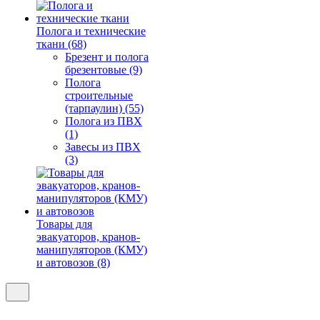
Полога и технические
ткани (68)
Брезент и полога
брезентовые (9)
Полога
строительные
(тарпаулин) (55)
Полога из ПВХ
(1)
Завесы из ПВХ
(3)
Товары для
эвакуаторов, кранов-
манипуляторов (КМУ)
и автовозов (8)