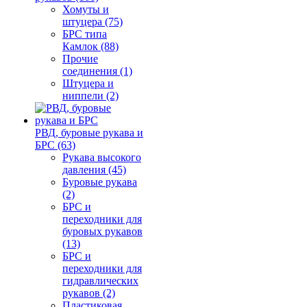
Хомуты и
штуцера (75)
БРС типа
Камлок (88)
Прочие
соединения (1)
Штуцера и
ниппели (2)
РВД, буровые рукава и
БРС (63)
Рукава высокого
давления (45)
Буровые рукава
(2)
БРС и
переходники для
буровых рукавов
(13)
БРС и
переходники для
гидравлических
рукавов (2)
Пластиковая