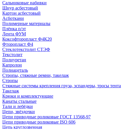
Сальниковые набивки
Шнур асбестовый
Картон асбестовый
Асботкани
Полимерные материалы
Плёнка п/эт
Лента ФУМ
Коксофторопласт Ф4К20
Фторопласт Ф4
Стеклотекстолит СТЭФ
Текстолит
Полиуретан
Капролон
Полиацеталь
Стропы, стяжные ремни, такелаж
Стропы
Стяжные системы крепления груза, эспандеры, тросы тента
Такелаж
Крюки и комплектующие
Канаты стальные
Тали и лебёдки
Цепи, звёздочки
Цепи приводные роликовые ГОСТ 13568-97
Цепи приводные роликовые ISO 606
Цепь круглозвенная