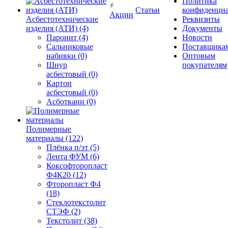
Политика
Статьи
конфиденциа
Акции
Асбестотехнические
Реквизиты
изделия (АТИ) (4)
Документы
Паронит (4)
Новости
Сальниковые
Поставщика
набивки (0)
Оптовым
Шнур
покупателям
асбестовый (0)
Картон
асбестовый (0)
Асботкани (0)
Полимерные
материалы (122)
Плёнка п/эт (5)
Лента ФУМ (6)
Коксофторопласт
Ф4К20 (12)
Фторопласт Ф4
(18)
Стеклотекстолит
СТЭФ (2)
Текстолит (38)