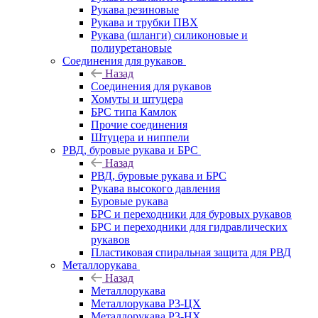
Рукава резиновые
Рукава и трубки ПВХ
Рукава (шланги) силиконовые и
полиуретановые
Соединения для рукавов
Назад
Соединения для рукавов
Хомуты и штуцера
БРС типа Камлок
Прочие соединения
Штуцера и ниппели
РВД, буровые рукава и БРС
Назад
РВД, буровые рукава и БРС
Рукава высокого давления
Буровые рукава
БРС и переходники для буровых рукавов
БРС и переходники для гидравлических
рукавов
Пластиковая спиральная защита для РВД
Металлорукава
Назад
Металлорукава
Металлорукава Р3-ЦХ
Металлорукава Р3-НХ