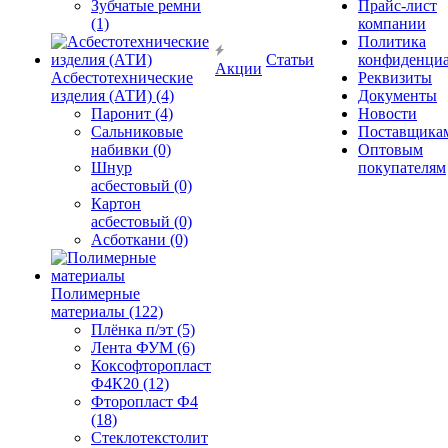
Зубчатые ремни
Прайс-лист
(1)
компании
Политика
Статьи
конфиденциа
Акции
Асбестотехнические
Реквизиты
изделия (АТИ) (4)
Документы
Паронит (4)
Новости
Сальниковые
Поставщика
набивки (0)
Оптовым
Шнур
покупателям
асбестовый (0)
Картон
асбестовый (0)
Асботкани (0)
Полимерные
материалы (122)
Плёнка п/эт (5)
Лента ФУМ (6)
Коксофторопласт
Ф4К20 (12)
Фторопласт Ф4
(18)
Стеклотекстолит