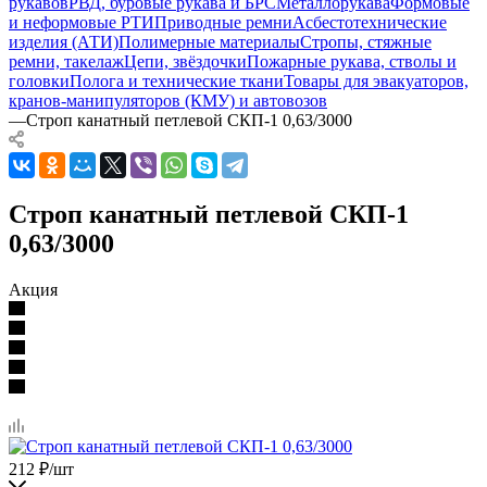
рукавов
РВД, буровые рукава и БРС
Металлорукава
Формовые
и неформовые РТИ
Приводные ремни
Асбестотехнические
изделия (АТИ)
Полимерные материалы
Стропы, стяжные
ремни, такелаж
Цепи, звёздочки
Пожарные рукава, стволы и
головки
Полога и технические ткани
Товары для эвакуаторов,
кранов-манипуляторов (КМУ) и автовозов
—
Строп канатный петлевой СКП-1 0,63/3000
Строп канатный петлевой СКП-1
0,63/3000
Акция
212
₽
/шт