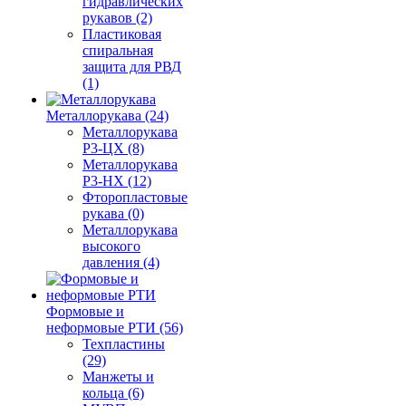
гидравлических
рукавов (2)
Пластиковая
спиральная
защита для РВД
(1)
Металлорукава (24)
Металлорукава
Р3-ЦХ (8)
Металлорукава
Р3-НХ (12)
Фторопластовые
рукава (0)
Металлорукава
высокого
давления (4)
Формовые и
неформовые РТИ (56)
Техпластины
(29)
Манжеты и
кольца (6)