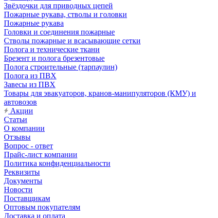
Звёздочки для приводных цепей
Пожарные рукава, стволы и головки
Пожарные рукава
Головки и соединения пожарные
Стволы пожарные и всасывающие сетки
Полога и технические ткани
Брезент и полога брезентовые
Полога строительные (тарпаулин)
Полога из ПВХ
Завесы из ПВХ
Товары для эвакуаторов, кранов-манипуляторов (КМУ) и
автовозов
Акции
Статьи
О компании
Отзывы
Вопрос - ответ
Прайс-лист компании
Политика конфиденциальности
Реквизиты
Документы
Новости
Поставщикам
Оптовым покупателям
Доставка и оплата