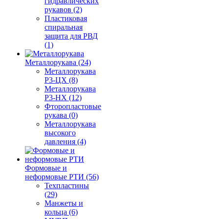
гидравлических
рукавов (2)
Пластиковая
спиральная
защита для РВД
(1)
Металлорукава (24)
Металлорукава
Р3-ЦХ (8)
Металлорукава
Р3-НХ (12)
Фторопластовые
рукава (0)
Металлорукава
высокого
давления (4)
Формовые и
неформовые РТИ (56)
Техпластины
(29)
Манжеты и
кольца (6)