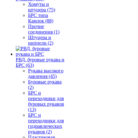
Хомуты и
штуцера (75)
БРС типа
Камлок (88)
Прочие
соединения (1)
Штуцера и
ниппели (2)
РВД, буровые рукава и
БРС (63)
Рукава высокого
давления (45)
Буровые рукава
(2)
БРС и
переходники для
буровых рукавов
(13)
БРС и
переходники для
гидравлических
рукавов (2)
Пластиковая