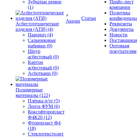
Зубчатые ремни
Прайс-лист
(1)
компании
Политика
Статьи
конфиденциа
Акции
Асбестотехнические
Реквизиты
изделия (АТИ) (4)
Документы
Паронит (4)
Новости
Сальниковые
Поставщика
набивки (0)
Оптовым
Шнур
покупателям
асбестовый (0)
Картон
асбестовый (0)
Асботкани (0)
Полимерные
материалы (122)
Плёнка п/эт (5)
Лента ФУМ (6)
Коксофторопласт
Ф4К20 (12)
Фторопласт Ф4
(18)
Стеклотекстолит