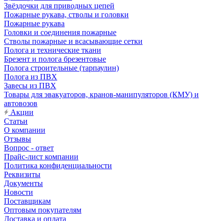
Звёздочки для приводных цепей
Пожарные рукава, стволы и головки
Пожарные рукава
Головки и соединения пожарные
Стволы пожарные и всасывающие сетки
Полога и технические ткани
Брезент и полога брезентовые
Полога строительные (тарпаулин)
Полога из ПВХ
Завесы из ПВХ
Товары для эвакуаторов, кранов-манипуляторов (КМУ) и
автовозов
Акции
Статьи
О компании
Отзывы
Вопрос - ответ
Прайс-лист компании
Политика конфиденциальности
Реквизиты
Документы
Новости
Поставщикам
Оптовым покупателям
Доставка и оплата