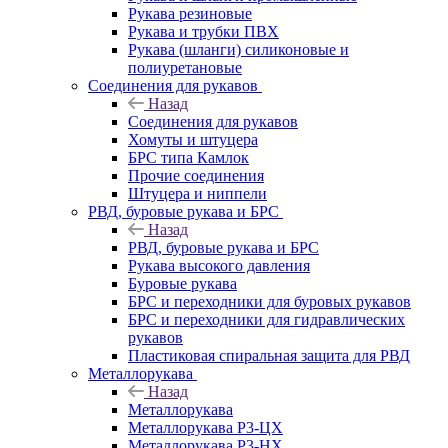
Рукава резиновые
Рукава и трубки ПВХ
Рукава (шланги) силиконовые и
полиуретановые
Соединения для рукавов
Назад
Соединения для рукавов
Хомуты и штуцера
БРС типа Камлок
Прочие соединения
Штуцера и ниппели
РВД, буровые рукава и БРС
Назад
РВД, буровые рукава и БРС
Рукава высокого давления
Буровые рукава
БРС и переходники для буровых рукавов
БРС и переходники для гидравлических
рукавов
Пластиковая спиральная защита для РВД
Металлорукава
Назад
Металлорукава
Металлорукава Р3-ЦХ
Металлорукава Р3-НХ