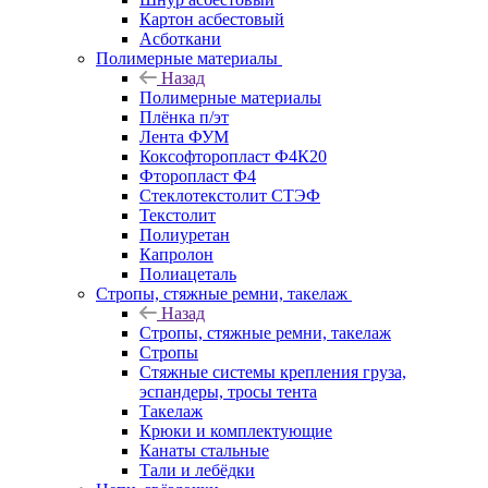
Картон асбестовый
Асботкани
Полимерные материалы
Назад
Полимерные материалы
Плёнка п/эт
Лента ФУМ
Коксофторопласт Ф4К20
Фторопласт Ф4
Стеклотекстолит СТЭФ
Текстолит
Полиуретан
Капролон
Полиацеталь
Стропы, стяжные ремни, такелаж
Назад
Стропы, стяжные ремни, такелаж
Стропы
Стяжные системы крепления груза,
эспандеры, тросы тента
Такелаж
Крюки и комплектующие
Канаты стальные
Тали и лебёдки