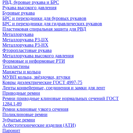
РВД, буровые рукава и БРС
Рукава высокого давления
Буровые рукава
БРС и переходники для буровых рукавов
БРС и переходники для гидравлических рукавов
Пластиковая спиральная защита для РВД
Металлорукава
Металлорукава Р3-ЦХ
Металлорукава Р3-НХ
Фторопластовые рукава
Металлорукава высокого давления
Формовые и неформовые РТИ
Техпластины
Манжеты и кольца
МУВП кольца, звёздочки, втулки
Ковры диэлектрические ГОСТ 4997-75
Ленты конвейерные, соединения и замки для лент
Приводные ремни
Ремни приводные клиновые нормальных сечений ГОСТ
1284.1-89
Ремни клиновые узкого сечения
Поликлиновые ремни
Зубчатые ремни
Асбестотехнические изделия (АТИ)
Паронит