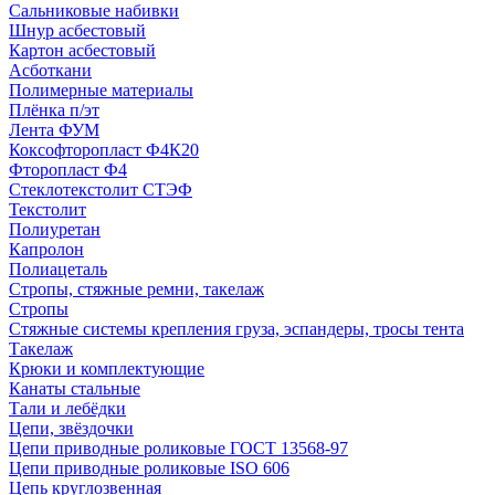
Сальниковые набивки
Шнур асбестовый
Картон асбестовый
Асботкани
Полимерные материалы
Плёнка п/эт
Лента ФУМ
Коксофторопласт Ф4К20
Фторопласт Ф4
Стеклотекстолит СТЭФ
Текстолит
Полиуретан
Капролон
Полиацеталь
Стропы, стяжные ремни, такелаж
Стропы
Стяжные системы крепления груза, эспандеры, тросы тента
Такелаж
Крюки и комплектующие
Канаты стальные
Тали и лебёдки
Цепи, звёздочки
Цепи приводные роликовые ГОСТ 13568-97
Цепи приводные роликовые ISO 606
Цепь круглозвенная