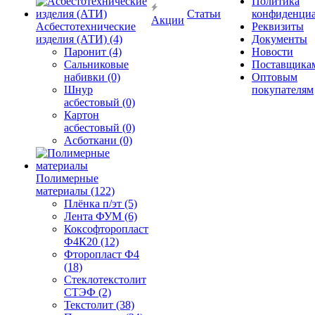
Политика
Статьи
конфиденциа
Акции
Асбестотехнические
Реквизиты
изделия (АТИ) (4)
Документы
Паронит (4)
Новости
Сальниковые
Поставщика
набивки (0)
Оптовым
Шнур
покупателям
асбестовый (0)
Картон
асбестовый (0)
Асботкани (0)
Полимерные
материалы (122)
Плёнка п/эт (5)
Лента ФУМ (6)
Коксофторопласт
Ф4К20 (12)
Фторопласт Ф4
(18)
Стеклотекстолит
СТЭФ (2)
Текстолит (38)