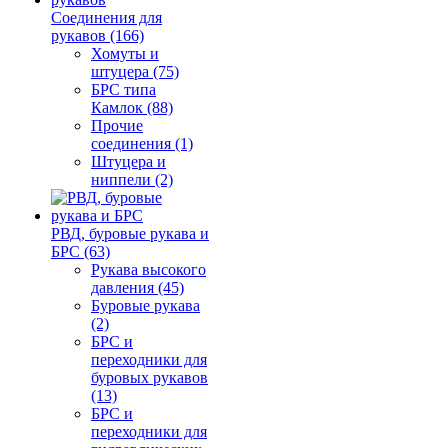
Соединения для
рукавов (166)
Хомуты и
штуцера (75)
БРС типа
Камлок (88)
Прочие
соединения (1)
Штуцера и
ниппели (2)
РВД, буровые рукава и
БРС (63)
Рукава высокого
давления (45)
Буровые рукава
(2)
БРС и
переходники для
буровых рукавов
(13)
БРС и
переходники для