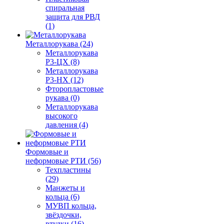
спиральная
защита для РВД
(1)
Металлорукава (24)
Металлорукава
Р3-ЦХ (8)
Металлорукава
Р3-НХ (12)
Фторопластовые
рукава (0)
Металлорукава
высокого
давления (4)
Формовые и
неформовые РТИ (56)
Техпластины
(29)
Манжеты и
кольца (6)
МУВП кольца,
звёздочки,
втулки (16)