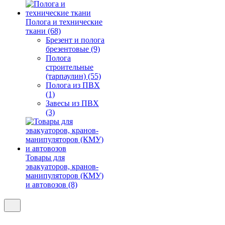
Полога и технические
ткани (68)
Брезент и полога
брезентовые (9)
Полога
строительные
(тарпаулин) (55)
Полога из ПВХ
(1)
Завесы из ПВХ
(3)
Товары для
эвакуаторов, кранов-
манипуляторов (КМУ)
и автовозов (8)