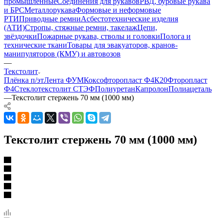
промышленные
Соединения для рукавов
РВД, буровые рукава
и БРС
Металлорукава
Формовые и неформовые
РТИ
Приводные ремни
Асбестотехнические изделия
(АТИ)
Стропы, стяжные ремни, такелаж
Цепи,
звёздочки
Пожарные рукава, стволы и головки
Полога и
технические ткани
Товары для эвакуаторов, кранов-
манипуляторов (КМУ) и автовозов
—
Текстолит
Плёнка п/эт
Лента ФУМ
Коксофторопласт Ф4К20
Фторопласт
Ф4
Стеклотекстолит СТЭФ
Полиуретан
Капролон
Полиацеталь
—
Текстолит стержень 70 мм (1000 мм)
Текстолит стержень 70 мм (1000 мм)