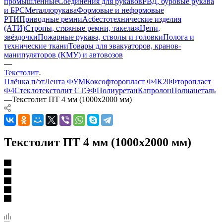
промышленные
Соединения для рукавов
РВД, буровые рукава
и БРС
Металлорукава
Формовые и неформовые
РТИ
Приводные ремни
Асбестотехнические изделия
(АТИ)
Стропы, стяжные ремни, такелаж
Цепи,
звёздочки
Пожарные рукава, стволы и головки
Полога и
технические ткани
Товары для эвакуаторов, кранов-
манипуляторов (КМУ) и автовозов
—
Текстолит
Плёнка п/эт
Лента ФУМ
Коксофторопласт Ф4К20
Фторопласт
Ф4
Стеклотекстолит СТЭФ
Полиуретан
Капролон
Полиацеталь
—
Текстолит ПТ 4 мм (1000х2000 мм)
Текстолит ПТ 4 мм (1000х2000 мм)