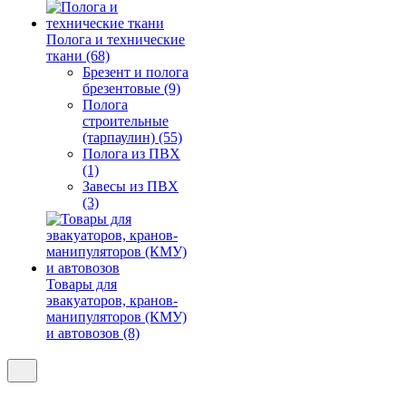
Полога и технические
ткани (68)
Брезент и полога
брезентовые (9)
Полога
строительные
(тарпаулин) (55)
Полога из ПВХ
(1)
Завесы из ПВХ
(3)
Товары для
эвакуаторов, кранов-
манипуляторов (КМУ)
и автовозов (8)