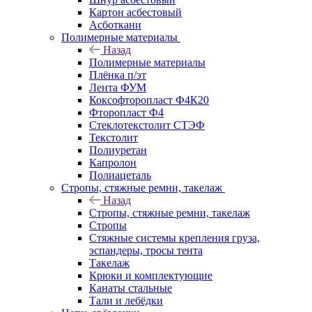
Картон асбестовый
Асботкани
Полимерные материалы
Назад
Полимерные материалы
Плёнка п/эт
Лента ФУМ
Коксофторопласт Ф4К20
Фторопласт Ф4
Стеклотекстолит СТЭФ
Текстолит
Полиуретан
Капролон
Полиацеталь
Стропы, стяжные ремни, такелаж
Назад
Стропы, стяжные ремни, такелаж
Стропы
Стяжные системы крепления груза,
эспандеры, тросы тента
Такелаж
Крюки и комплектующие
Канаты стальные
Тали и лебёдки