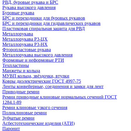
РВД, буровые рукава и БРС
Рукава высокого давления
Буровые рукава
БРС и переходники для буровых рукавов
БРС и переходники для гидравлических рукавов
Пластиковая спиральная защита для РВД
Металлорукава
Металлорукава Р3-ЦХ
Металлорукава Р3-НХ
Фторопластовые рукава
Металлорукава высокого давления
Формовые и неформовые РТИ
Техпластины
Манжеты и кольца
МУВП кольца, звёздочки, втулки
Ковры диэлектрические ГОСТ 4997-75
Ленты конвейерные, соединения и замки для лент
Приводные ремни
Ремни приводные клиновые нормальных сечений ГОСТ
1284.1-89
Ремни клиновые узкого сечения
Поликлиновые ремни
Зубчатые ремни
Асбестотехнические изделия (АТИ)
Паронит