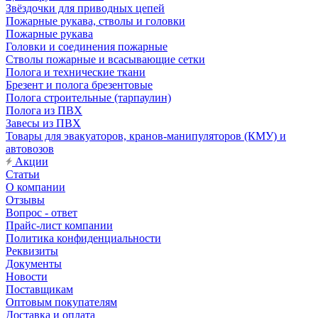
Звёздочки для приводных цепей
Пожарные рукава, стволы и головки
Пожарные рукава
Головки и соединения пожарные
Стволы пожарные и всасывающие сетки
Полога и технические ткани
Брезент и полога брезентовые
Полога строительные (тарпаулин)
Полога из ПВХ
Завесы из ПВХ
Товары для эвакуаторов, кранов-манипуляторов (КМУ) и
автовозов
Акции
Статьи
О компании
Отзывы
Вопрос - ответ
Прайс-лист компании
Политика конфиденциальности
Реквизиты
Документы
Новости
Поставщикам
Оптовым покупателям
Доставка и оплата