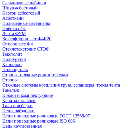
Сальниковые набивки
Шнур асбестовый
Картон асбестовый
Асботкани
Полимерные материалы
Плёнка п/эт
Лента ФУМ
Коксофторопласт Ф4К20
Фторопласт Ф4
Стеклотекстолит СТЭФ
Текстолит
Полиуретан
Капролон
Полиацеталь
Стропы, стяжные ремни, такелаж
Стропы
Стяжные системы крепления груза, эспандеры, тросы тента
Такелаж
Крюки и комплектующие
Канаты стальные
Тали и лебёдки
Цепи, звёздочки
Цепи приводные роликовые ГОСТ 13568-97
Цепи приводные роликовые ISO 606
Цепь круглозвенная