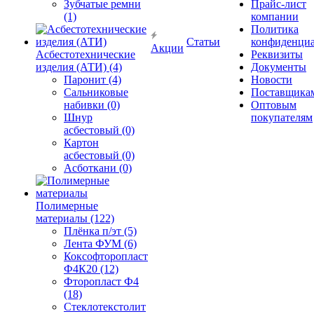
Зубчатые ремни
Прайс-лист
(1)
компании
Политика
Статьи
конфиденциа
Акции
Асбестотехнические
Реквизиты
изделия (АТИ) (4)
Документы
Паронит (4)
Новости
Сальниковые
Поставщика
набивки (0)
Оптовым
Шнур
покупателям
асбестовый (0)
Картон
асбестовый (0)
Асботкани (0)
Полимерные
материалы (122)
Плёнка п/эт (5)
Лента ФУМ (6)
Коксофторопласт
Ф4К20 (12)
Фторопласт Ф4
(18)
Стеклотекстолит