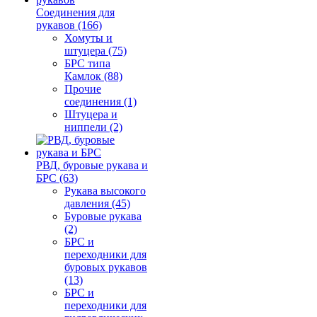
Соединения для
рукавов (166)
Хомуты и
штуцера (75)
БРС типа
Камлок (88)
Прочие
соединения (1)
Штуцера и
ниппели (2)
РВД, буровые рукава и
БРС (63)
Рукава высокого
давления (45)
Буровые рукава
(2)
БРС и
переходники для
буровых рукавов
(13)
БРС и
переходники для