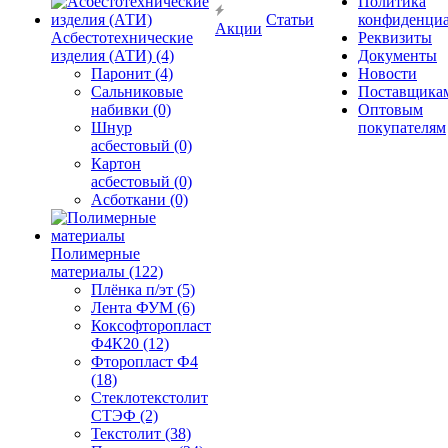
Политика
Статьи
конфиденциа
Акции
Асбестотехнические
Реквизиты
изделия (АТИ) (4)
Документы
Паронит (4)
Новости
Сальниковые
Поставщика
набивки (0)
Оптовым
Шнур
покупателям
асбестовый (0)
Картон
асбестовый (0)
Асботкани (0)
Полимерные
материалы (122)
Плёнка п/эт (5)
Лента ФУМ (6)
Коксофторопласт
Ф4К20 (12)
Фторопласт Ф4
(18)
Стеклотекстолит
СТЭФ (2)
Текстолит (38)