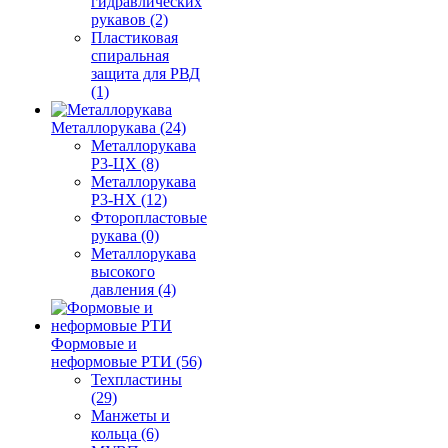
гидравлических
рукавов (2)
Пластиковая
спиральная
защита для РВД
(1)
Металлорукава (24)
Металлорукава
Р3-ЦХ (8)
Металлорукава
Р3-НХ (12)
Фторопластовые
рукава (0)
Металлорукава
высокого
давления (4)
Формовые и
неформовые РТИ (56)
Техпластины
(29)
Манжеты и
кольца (6)