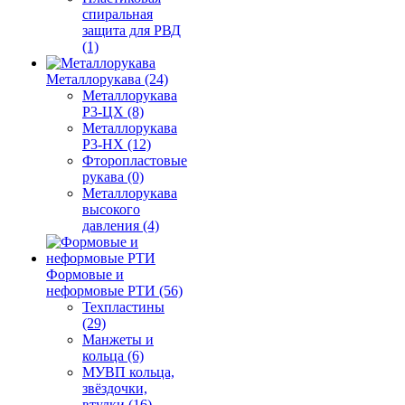
спиральная
защита для РВД
(1)
Металлорукава (24)
Металлорукава
Р3-ЦХ (8)
Металлорукава
Р3-НХ (12)
Фторопластовые
рукава (0)
Металлорукава
высокого
давления (4)
Формовые и
неформовые РТИ (56)
Техпластины
(29)
Манжеты и
кольца (6)
МУВП кольца,
звёздочки,
втулки (16)