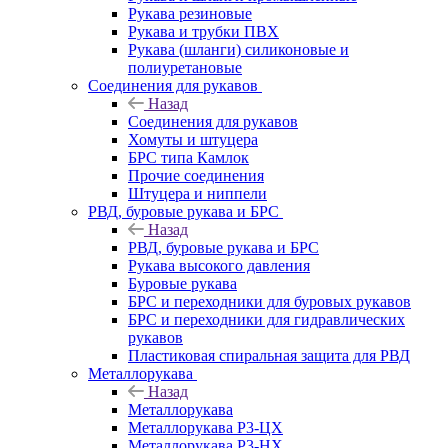
Рукава резиновые
Рукава и трубки ПВХ
Рукава (шланги) силиконовые и
полиуретановые
Соединения для рукавов
Назад
Соединения для рукавов
Хомуты и штуцера
БРС типа Камлок
Прочие соединения
Штуцера и ниппели
РВД, буровые рукава и БРС
Назад
РВД, буровые рукава и БРС
Рукава высокого давления
Буровые рукава
БРС и переходники для буровых рукавов
БРС и переходники для гидравлических
рукавов
Пластиковая спиральная защита для РВД
Металлорукава
Назад
Металлорукава
Металлорукава Р3-ЦХ
Металлорукава Р3-НХ