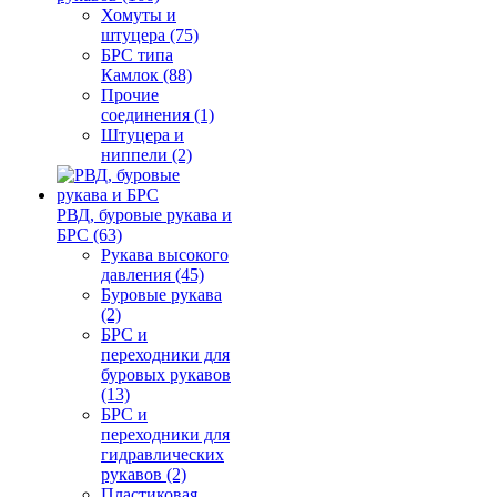
Хомуты и
штуцера (75)
БРС типа
Камлок (88)
Прочие
соединения (1)
Штуцера и
ниппели (2)
РВД, буровые рукава и
БРС (63)
Рукава высокого
давления (45)
Буровые рукава
(2)
БРС и
переходники для
буровых рукавов
(13)
БРС и
переходники для
гидравлических
рукавов (2)
Пластиковая