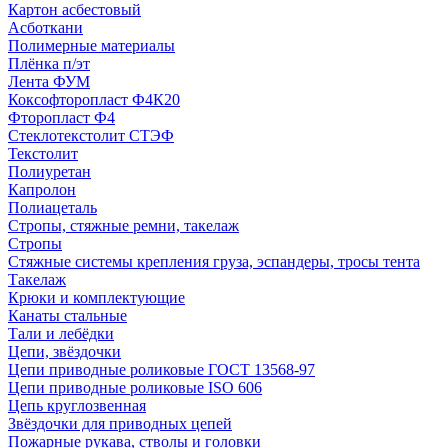
Картон асбестовый
Асботкани
Полимерные материалы
Плёнка п/эт
Лента ФУМ
Коксофторопласт Ф4К20
Фторопласт Ф4
Стеклотекстолит СТЭФ
Текстолит
Полиуретан
Капролон
Полиацеталь
Стропы, стяжные ремни, такелаж
Стропы
Стяжные системы крепления груза, эспандеры, тросы тента
Такелаж
Крюки и комплектующие
Канаты стальные
Тали и лебёдки
Цепи, звёздочки
Цепи приводные роликовые ГОСТ 13568-97
Цепи приводные роликовые ISO 606
Цепь круглозвенная
Звёздочки для приводных цепей
Пожарные рукава, стволы и головки