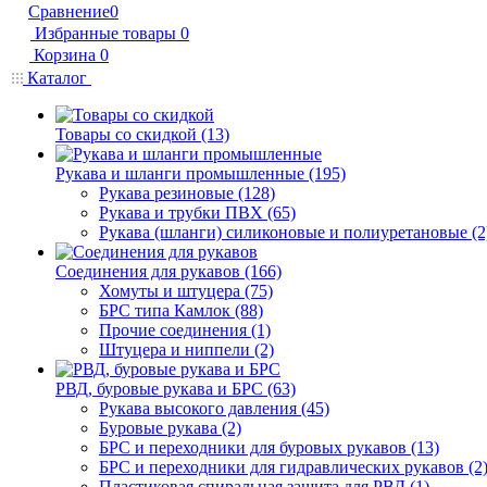
Сравнение
0
Избранные товары
0
Корзина
0
Каталог
Товары со скидкой (13)
Рукава и шланги промышленные (195)
Рукава резиновые (128)
Рукава и трубки ПВХ (65)
Рукава (шланги) силиконовые и полиуретановые (2
Соединения для рукавов (166)
Хомуты и штуцера (75)
БРС типа Камлок (88)
Прочие соединения (1)
Штуцера и ниппели (2)
РВД, буровые рукава и БРС (63)
Рукава высокого давления (45)
Буровые рукава (2)
БРС и переходники для буровых рукавов (13)
БРС и переходники для гидравлических рукавов (2
Пластиковая спиральная защита для РВД (1)