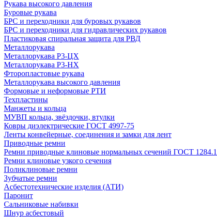
Рукава высокого давления
Буровые рукава
БРС и переходники для буровых рукавов
БРС и переходники для гидравлических рукавов
Пластиковая спиральная защита для РВД
Металлорукава
Металлорукава Р3-ЦХ
Металлорукава Р3-НХ
Фторопластовые рукава
Металлорукава высокого давления
Формовые и неформовые РТИ
Техпластины
Манжеты и кольца
МУВП кольца, звёздочки, втулки
Ковры диэлектрические ГОСТ 4997-75
Ленты конвейерные, соединения и замки для лент
Приводные ремни
Ремни приводные клиновые нормальных сечений ГОСТ 1284.1
Ремни клиновые узкого сечения
Поликлиновые ремни
Зубчатые ремни
Асбестотехнические изделия (АТИ)
Паронит
Сальниковые набивки
Шнур асбестовый