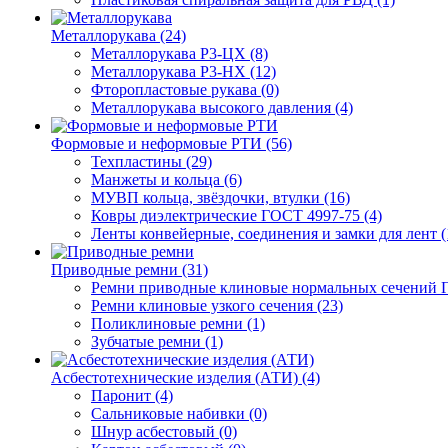
Металлорукава (24)
Металлорукава Р3-ЦХ (8)
Металлорукава Р3-НХ (12)
Фторопластовые рукава (0)
Металлорукава высокого давления (4)
Формовые и неформовые РТИ (56)
Техпластины (29)
Манжеты и кольца (6)
МУВП кольца, звёздочки, втулки (16)
Ковры диэлектрические ГОСТ 4997-75 (4)
Ленты конвейерные, соединения и замки для лент (
Приводные ремни (31)
Ремни приводные клиновые нормальных сечений Г
Ремни клиновые узкого сечения (23)
Поликлиновые ремни (1)
Зубчатые ремни (1)
Асбестотехнические изделия (АТИ) (4)
Паронит (4)
Сальниковые набивки (0)
Шнур асбестовый (0)