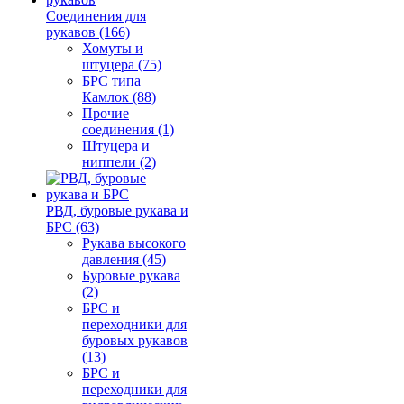
Соединения для
рукавов (166)
Хомуты и
штуцера (75)
БРС типа
Камлок (88)
Прочие
соединения (1)
Штуцера и
ниппели (2)
РВД, буровые рукава и
БРС (63)
Рукава высокого
давления (45)
Буровые рукава
(2)
БРС и
переходники для
буровых рукавов
(13)
БРС и
переходники для