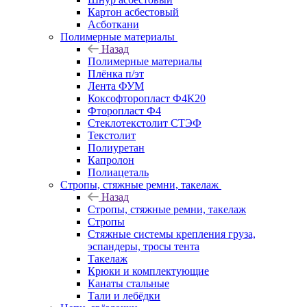
Картон асбестовый
Асботкани
Полимерные материалы
Назад
Полимерные материалы
Плёнка п/эт
Лента ФУМ
Коксофторопласт Ф4К20
Фторопласт Ф4
Стеклотекстолит СТЭФ
Текстолит
Полиуретан
Капролон
Полиацеталь
Стропы, стяжные ремни, такелаж
Назад
Стропы, стяжные ремни, такелаж
Стропы
Стяжные системы крепления груза,
эспандеры, тросы тента
Такелаж
Крюки и комплектующие
Канаты стальные
Тали и лебёдки