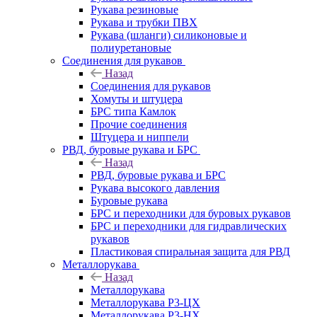
Рукава резиновые
Рукава и трубки ПВХ
Рукава (шланги) силиконовые и
полиуретановые
Соединения для рукавов
Назад
Соединения для рукавов
Хомуты и штуцера
БРС типа Камлок
Прочие соединения
Штуцера и ниппели
РВД, буровые рукава и БРС
Назад
РВД, буровые рукава и БРС
Рукава высокого давления
Буровые рукава
БРС и переходники для буровых рукавов
БРС и переходники для гидравлических
рукавов
Пластиковая спиральная защита для РВД
Металлорукава
Назад
Металлорукава
Металлорукава Р3-ЦХ
Металлорукава Р3-НХ