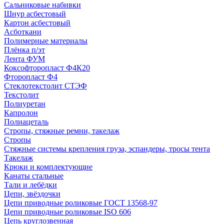
Сальниковые набивки
Шнур асбестовый
Картон асбестовый
Асботкани
Полимерные материалы
Плёнка п/эт
Лента ФУМ
Коксофторопласт Ф4К20
Фторопласт Ф4
Стеклотекстолит СТЭФ
Текстолит
Полиуретан
Капролон
Полиацеталь
Стропы, стяжные ремни, такелаж
Стропы
Стяжные системы крепления груза, эспандеры, тросы тента
Такелаж
Крюки и комплектующие
Канаты стальные
Тали и лебёдки
Цепи, звёздочки
Цепи приводные роликовые ГОСТ 13568-97
Цепи приводные роликовые ISO 606
Цепь круглозвенная