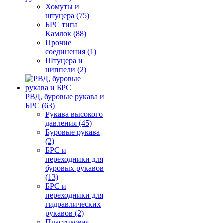
Хомуты и
штуцера (75)
БРС типа
Камлок (88)
Прочие
соединения (1)
Штуцера и
ниппели (2)
РВД, буровые рукава и
БРС (63)
Рукава высокого
давления (45)
Буровые рукава
(2)
БРС и
переходники для
буровых рукавов
(13)
БРС и
переходники для
гидравлических
рукавов (2)
Пластиковая