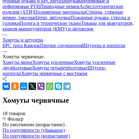
буровые рукава и БРС
Металлорукава
Формовые и
неформовые РТИ
Приводные ремни
Асбестотехнические
изделия (АТИ)
Полимерные материалы
Стропы, стяжные
ремни, такелаж
Цепи, звёздочки
Пожарные рукава, стволы и
головки
Полога и технические ткани
Товары для эвакуаторов,
кранов-манипуляторов (КМУ) и автовозов
—
Хомуты и штуцера
БРС типа Камлок
Прочие соединения
Штуцера и ниппели
—
Хомуты червячные
Хомуты мини
Хомуты усиленные
Хомуты усиленные
двухболтовые
Хомуты четырёхболтовые
Штуцер-
ниппели
Хомуты червячные с мостиком
Хомуты червячные
18 товаров
Фильтр
По умолчанию (возрастание)
По популярности (убывание)
По популярности (возрастание)