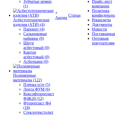
Зубчатые ремни
Прайс-лист
(1)
компании
Политика
Статьи
конфиденциа
Акции
Асбестотехнические
Реквизиты
изделия (АТИ) (4)
Документы
Паронит (4)
Новости
Сальниковые
Поставщика
набивки (0)
Оптовым
Шнур
покупателям
асбестовый (0)
Картон
асбестовый (0)
Асботкани (0)
Полимерные
материалы (122)
Плёнка п/эт (5)
Лента ФУМ (6)
Коксофторопласт
Ф4К20 (12)
Фторопласт Ф4
(18)
Стеклотекстолит