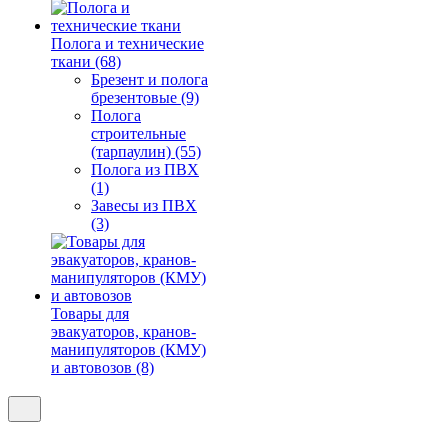
Полога и технические
ткани (68)
Брезент и полога
брезентовые (9)
Полога
строительные
(тарпаулин) (55)
Полога из ПВХ
(1)
Завесы из ПВХ
(3)
Товары для
эвакуаторов, кранов-
манипуляторов (КМУ)
и автовозов (8)