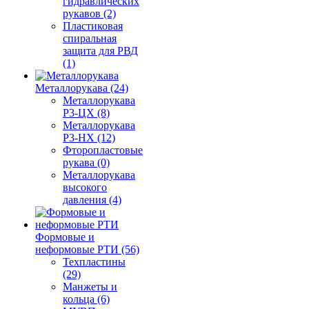
гидравлических
рукавов (2)
Пластиковая
спиральная
защита для РВД
(1)
Металлорукава (24)
Металлорукава
Р3-ЦХ (8)
Металлорукава
Р3-НХ (12)
Фторопластовые
рукава (0)
Металлорукава
высокого
давления (4)
Формовые и
неформовые РТИ (56)
Техпластины
(29)
Манжеты и
кольца (6)