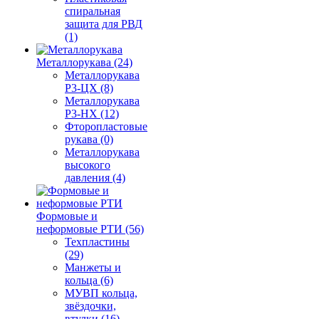
спиральная
защита для РВД
(1)
Металлорукава (24)
Металлорукава
Р3-ЦХ (8)
Металлорукава
Р3-НХ (12)
Фторопластовые
рукава (0)
Металлорукава
высокого
давления (4)
Формовые и
неформовые РТИ (56)
Техпластины
(29)
Манжеты и
кольца (6)
МУВП кольца,
звёздочки,
втулки (16)