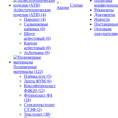
Политика
Статьи
конфиденциа
Акции
Асбестотехнические
Реквизиты
изделия (АТИ) (4)
Документы
Паронит (4)
Новости
Сальниковые
Поставщика
набивки (0)
Оптовым
Шнур
покупателям
асбестовый (0)
Картон
асбестовый (0)
Асботкани (0)
Полимерные
материалы (122)
Плёнка п/эт (5)
Лента ФУМ (6)
Коксофторопласт
Ф4К20 (12)
Фторопласт Ф4
(18)
Стеклотекстолит
СТЭФ (2)
Текстолит (38)