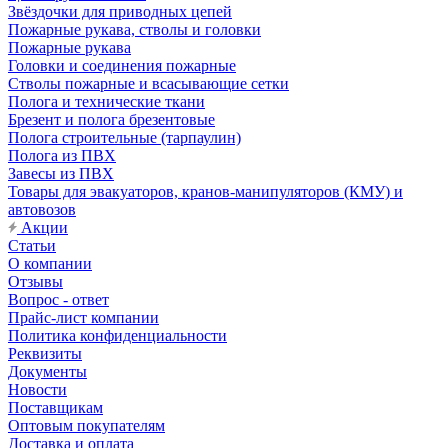
Звёздочки для приводных цепей
Пожарные рукава, стволы и головки
Пожарные рукава
Головки и соединения пожарные
Стволы пожарные и всасывающие сетки
Полога и технические ткани
Брезент и полога брезентовые
Полога строительные (тарпаулин)
Полога из ПВХ
Завесы из ПВХ
Товары для эвакуаторов, кранов-манипуляторов (КМУ) и
автовозов
Акции
Статьи
О компании
Отзывы
Вопрос - ответ
Прайс-лист компании
Политика конфиденциальности
Реквизиты
Документы
Новости
Поставщикам
Оптовым покупателям
Доставка и оплата