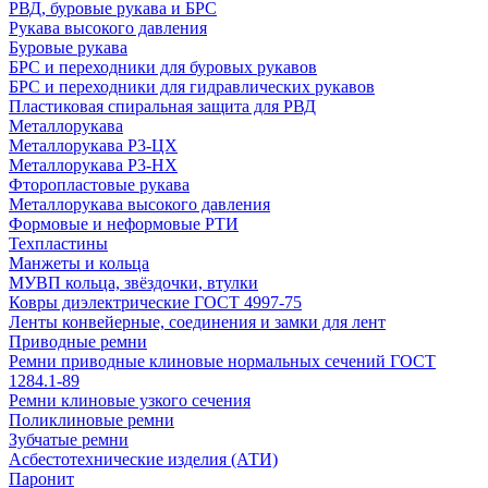
РВД, буровые рукава и БРС
Рукава высокого давления
Буровые рукава
БРС и переходники для буровых рукавов
БРС и переходники для гидравлических рукавов
Пластиковая спиральная защита для РВД
Металлорукава
Металлорукава Р3-ЦХ
Металлорукава Р3-НХ
Фторопластовые рукава
Металлорукава высокого давления
Формовые и неформовые РТИ
Техпластины
Манжеты и кольца
МУВП кольца, звёздочки, втулки
Ковры диэлектрические ГОСТ 4997-75
Ленты конвейерные, соединения и замки для лент
Приводные ремни
Ремни приводные клиновые нормальных сечений ГОСТ
1284.1-89
Ремни клиновые узкого сечения
Поликлиновые ремни
Зубчатые ремни
Асбестотехнические изделия (АТИ)
Паронит