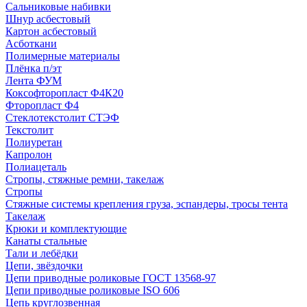
Сальниковые набивки
Шнур асбестовый
Картон асбестовый
Асботкани
Полимерные материалы
Плёнка п/эт
Лента ФУМ
Коксофторопласт Ф4К20
Фторопласт Ф4
Стеклотекстолит СТЭФ
Текстолит
Полиуретан
Капролон
Полиацеталь
Стропы, стяжные ремни, такелаж
Стропы
Стяжные системы крепления груза, эспандеры, тросы тента
Такелаж
Крюки и комплектующие
Канаты стальные
Тали и лебёдки
Цепи, звёздочки
Цепи приводные роликовые ГОСТ 13568-97
Цепи приводные роликовые ISO 606
Цепь круглозвенная