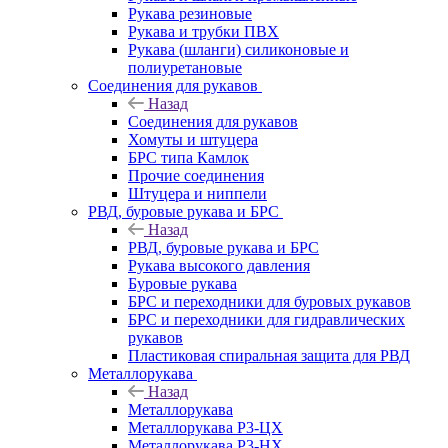
Рукава резиновые
Рукава и трубки ПВХ
Рукава (шланги) силиконовые и
полиуретановые
Соединения для рукавов
Назад
Соединения для рукавов
Хомуты и штуцера
БРС типа Камлок
Прочие соединения
Штуцера и ниппели
РВД, буровые рукава и БРС
Назад
РВД, буровые рукава и БРС
Рукава высокого давления
Буровые рукава
БРС и переходники для буровых рукавов
БРС и переходники для гидравлических
рукавов
Пластиковая спиральная защита для РВД
Металлорукава
Назад
Металлорукава
Металлорукава Р3-ЦХ
Металлорукава Р3-НХ