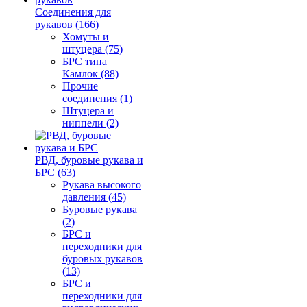
Соединения для
рукавов (166)
Хомуты и
штуцера (75)
БРС типа
Камлок (88)
Прочие
соединения (1)
Штуцера и
ниппели (2)
РВД, буровые рукава и
БРС (63)
Рукава высокого
давления (45)
Буровые рукава
(2)
БРС и
переходники для
буровых рукавов
(13)
БРС и
переходники для