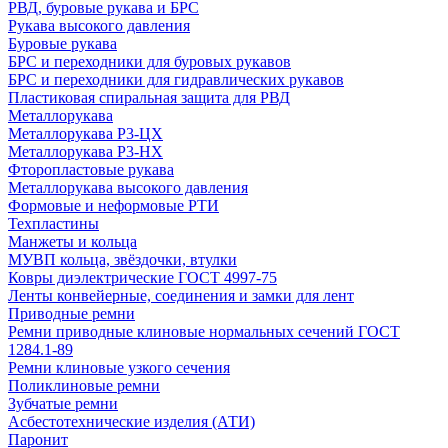
РВД, буровые рукава и БРС
Рукава высокого давления
Буровые рукава
БРС и переходники для буровых рукавов
БРС и переходники для гидравлических рукавов
Пластиковая спиральная защита для РВД
Металлорукава
Металлорукава Р3-ЦХ
Металлорукава Р3-НХ
Фторопластовые рукава
Металлорукава высокого давления
Формовые и неформовые РТИ
Техпластины
Манжеты и кольца
МУВП кольца, звёздочки, втулки
Ковры диэлектрические ГОСТ 4997-75
Ленты конвейерные, соединения и замки для лент
Приводные ремни
Ремни приводные клиновые нормальных сечений ГОСТ
1284.1-89
Ремни клиновые узкого сечения
Поликлиновые ремни
Зубчатые ремни
Асбестотехнические изделия (АТИ)
Паронит