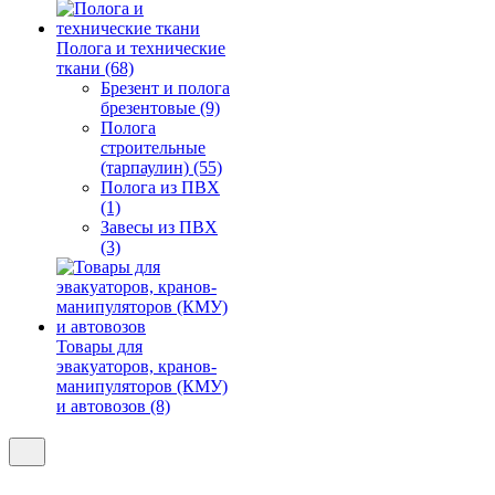
Полога и технические
ткани (68)
Брезент и полога
брезентовые (9)
Полога
строительные
(тарпаулин) (55)
Полога из ПВХ
(1)
Завесы из ПВХ
(3)
Товары для
эвакуаторов, кранов-
манипуляторов (КМУ)
и автовозов (8)