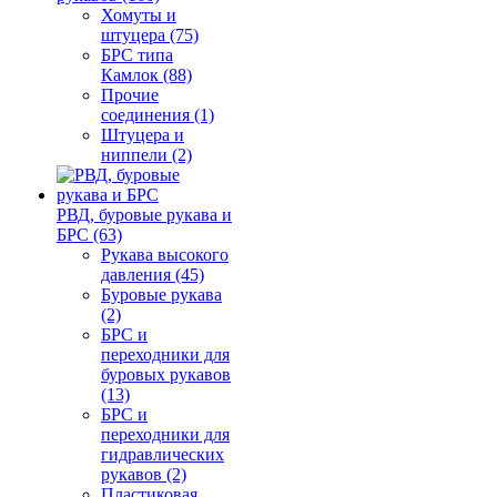
Хомуты и
штуцера (75)
БРС типа
Камлок (88)
Прочие
соединения (1)
Штуцера и
ниппели (2)
РВД, буровые рукава и
БРС (63)
Рукава высокого
давления (45)
Буровые рукава
(2)
БРС и
переходники для
буровых рукавов
(13)
БРС и
переходники для
гидравлических
рукавов (2)
Пластиковая