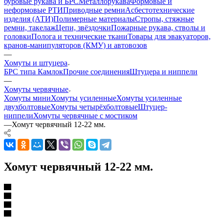
буровые рукава и БРС
Металлорукава
Формовые и
неформовые РТИ
Приводные ремни
Асбестотехнические
изделия (АТИ)
Полимерные материалы
Стропы, стяжные
ремни, такелаж
Цепи, звёздочки
Пожарные рукава, стволы и
головки
Полога и технические ткани
Товары для эвакуаторов,
кранов-манипуляторов (КМУ) и автовозов
—
Хомуты и штуцера
БРС типа Камлок
Прочие соединения
Штуцера и ниппели
—
Хомуты червячные
Хомуты мини
Хомуты усиленные
Хомуты усиленные
двухболтовые
Хомуты четырёхболтовые
Штуцер-
ниппели
Хомуты червячные с мостиком
—
Хомут червячный 12-22 мм.
Хомут червячный 12-22 мм.