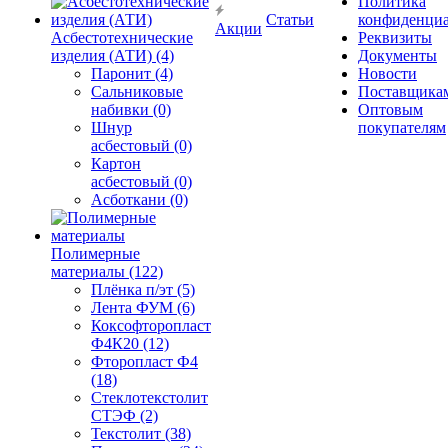
Политика
Статьи
конфиденциа
Акции
Асбестотехнические
Реквизиты
изделия (АТИ) (4)
Документы
Паронит (4)
Новости
Сальниковые
Поставщика
набивки (0)
Оптовым
Шнур
покупателям
асбестовый (0)
Картон
асбестовый (0)
Асботкани (0)
Полимерные
материалы (122)
Плёнка п/эт (5)
Лента ФУМ (6)
Коксофторопласт
Ф4К20 (12)
Фторопласт Ф4
(18)
Стеклотекстолит
СТЭФ (2)
Текстолит (38)