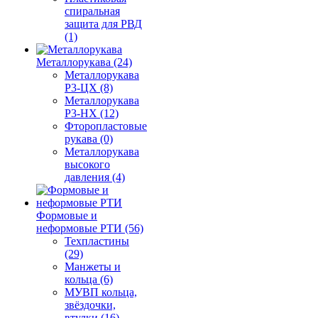
спиральная
защита для РВД
(1)
Металлорукава (24)
Металлорукава
Р3-ЦХ (8)
Металлорукава
Р3-НХ (12)
Фторопластовые
рукава (0)
Металлорукава
высокого
давления (4)
Формовые и
неформовые РТИ (56)
Техпластины
(29)
Манжеты и
кольца (6)
МУВП кольца,
звёздочки,
втулки (16)