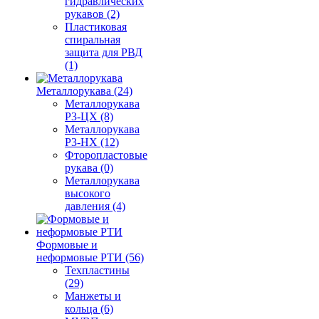
гидравлических
рукавов (2)
Пластиковая
спиральная
защита для РВД
(1)
Металлорукава (24)
Металлорукава
Р3-ЦХ (8)
Металлорукава
Р3-НХ (12)
Фторопластовые
рукава (0)
Металлорукава
высокого
давления (4)
Формовые и
неформовые РТИ (56)
Техпластины
(29)
Манжеты и
кольца (6)