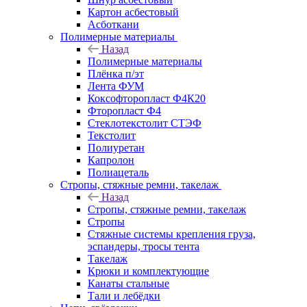
Картон асбестовый
Асботкани
Полимерные материалы
Назад
Полимерные материалы
Плёнка п/эт
Лента ФУМ
Коксофторопласт Ф4К20
Фторопласт Ф4
Стеклотекстолит СТЭФ
Текстолит
Полиуретан
Капролон
Полиацеталь
Стропы, стяжные ремни, такелаж
Назад
Стропы, стяжные ремни, такелаж
Стропы
Стяжные системы крепления груза,
эспандеры, тросы тента
Такелаж
Крюки и комплектующие
Канаты стальные
Тали и лебёдки