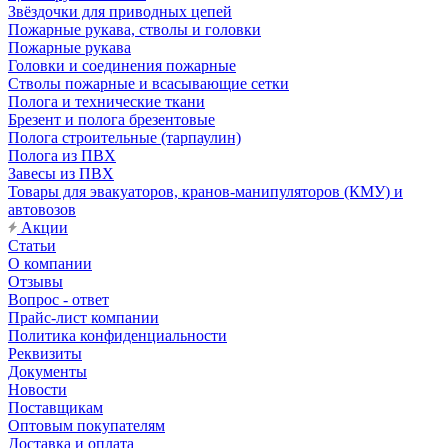
Звёздочки для приводных цепей
Пожарные рукава, стволы и головки
Пожарные рукава
Головки и соединения пожарные
Стволы пожарные и всасывающие сетки
Полога и технические ткани
Брезент и полога брезентовые
Полога строительные (тарпаулин)
Полога из ПВХ
Завесы из ПВХ
Товары для эвакуаторов, кранов-манипуляторов (КМУ) и
автовозов
Акции
Статьи
О компании
Отзывы
Вопрос - ответ
Прайс-лист компании
Политика конфиденциальности
Реквизиты
Документы
Новости
Поставщикам
Оптовым покупателям
Доставка и оплата