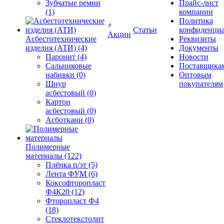
Зубчатые ремни
Прайс-лист
(1)
компании
Политика
Статьи
конфиденциа
Акции
Асбестотехнические
Реквизиты
изделия (АТИ) (4)
Документы
Паронит (4)
Новости
Сальниковые
Поставщика
набивки (0)
Оптовым
Шнур
покупателям
асбестовый (0)
Картон
асбестовый (0)
Асботкани (0)
Полимерные
материалы (122)
Плёнка п/эт (5)
Лента ФУМ (6)
Коксофторопласт
Ф4К20 (12)
Фторопласт Ф4
(18)
Стеклотекстолит