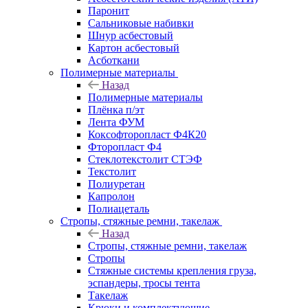
Паронит
Сальниковые набивки
Шнур асбестовый
Картон асбестовый
Асботкани
Полимерные материалы
Назад
Полимерные материалы
Плёнка п/эт
Лента ФУМ
Коксофторопласт Ф4К20
Фторопласт Ф4
Стеклотекстолит СТЭФ
Текстолит
Полиуретан
Капролон
Полиацеталь
Стропы, стяжные ремни, такелаж
Назад
Стропы, стяжные ремни, такелаж
Стропы
Стяжные системы крепления груза,
эспандеры, тросы тента
Такелаж
Крюки и комплектующие