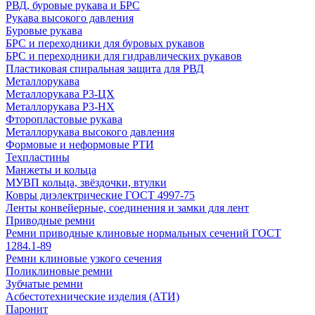
РВД, буровые рукава и БРС
Рукава высокого давления
Буровые рукава
БРС и переходники для буровых рукавов
БРС и переходники для гидравлических рукавов
Пластиковая спиральная защита для РВД
Металлорукава
Металлорукава Р3-ЦХ
Металлорукава Р3-НХ
Фторопластовые рукава
Металлорукава высокого давления
Формовые и неформовые РТИ
Техпластины
Манжеты и кольца
МУВП кольца, звёздочки, втулки
Ковры диэлектрические ГОСТ 4997-75
Ленты конвейерные, соединения и замки для лент
Приводные ремни
Ремни приводные клиновые нормальных сечений ГОСТ
1284.1-89
Ремни клиновые узкого сечения
Поликлиновые ремни
Зубчатые ремни
Асбестотехнические изделия (АТИ)
Паронит