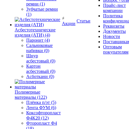
Вопрос - отв
ремни (1)
Прайс-лист
Зубчатые ремни
компании
(1)
Политика
Статьи
конфиденциа
Акции
Реквизиты
Асбестотехнические
Документы
изделия (АТИ) (4)
Новости
Паронит (4)
Поставщика
Сальниковые
Оптовым
набивки (0)
покупателям
Шнур
асбестовый (0)
Картон
асбестовый (0)
Асботкани (0)
Полимерные
материалы (122)
Плёнка п/эт (5)
Лента ФУМ (6)
Коксофторопласт
Ф4К20 (12)
Фторопласт Ф4
(18)