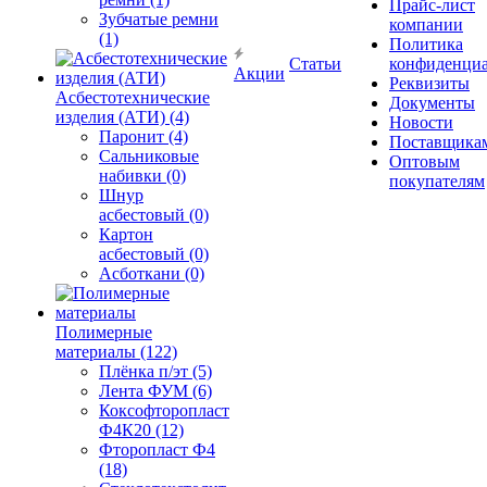
Прайс-лист
Зубчатые ремни
компании
(1)
Политика
Статьи
конфиденциа
Акции
Реквизиты
Асбестотехнические
Документы
изделия (АТИ) (4)
Новости
Паронит (4)
Поставщика
Сальниковые
Оптовым
набивки (0)
покупателям
Шнур
асбестовый (0)
Картон
асбестовый (0)
Асботкани (0)
Полимерные
материалы (122)
Плёнка п/эт (5)
Лента ФУМ (6)
Коксофторопласт
Ф4К20 (12)
Фторопласт Ф4
(18)