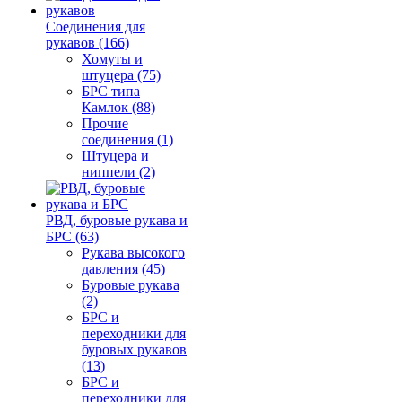
Соединения для
рукавов (166)
Хомуты и
штуцера (75)
БРС типа
Камлок (88)
Прочие
соединения (1)
Штуцера и
ниппели (2)
РВД, буровые рукава и
БРС (63)
Рукава высокого
давления (45)
Буровые рукава
(2)
БРС и
переходники для
буровых рукавов
(13)
БРС и
переходники для