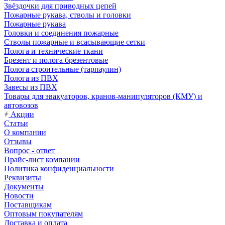
Звёздочки для приводных цепей
Пожарные рукава, стволы и головки
Пожарные рукава
Головки и соединения пожарные
Стволы пожарные и всасывающие сетки
Полога и технические ткани
Брезент и полога брезентовые
Полога строительные (тарпаулин)
Полога из ПВХ
Завесы из ПВХ
Товары для эвакуаторов, кранов-манипуляторов (КМУ) и
автовозов
Акции
Статьи
О компании
Отзывы
Вопрос - ответ
Прайс-лист компании
Политика конфиденциальности
Реквизиты
Документы
Новости
Поставщикам
Оптовым покупателям
Доставка и оплата