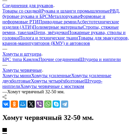
—
Соединения для рукавов
Товары со скидкой
Рукава и шланги промышленные
РВД,
буровые рукава и БРС
Металлорукава
Формовые и
неформовые РТИ
Приводные ремни
Асбестотехнические
изделия (АТИ)
Полимерные материалы
Стропы, стяжные
ремни, такелаж
Цепи, звёздочки
Пожарные рукава, стволы и
головки
Полога и технические ткани
Товары для эвакуаторов,
кранов-манипуляторов (КМУ) и автовозов
—
Хомуты и штуцера
БРС типа Камлок
Прочие соединения
Штуцера и ниппели
—
Хомуты червячные
Хомуты мини
Хомуты усиленные
Хомуты усиленные
двухболтовые
Хомуты четырёхболтовые
Штуцер-
ниппели
Хомуты червячные с мостиком
—
Хомут червячный 32-50 мм.
Хомут червячный 32-50 мм.