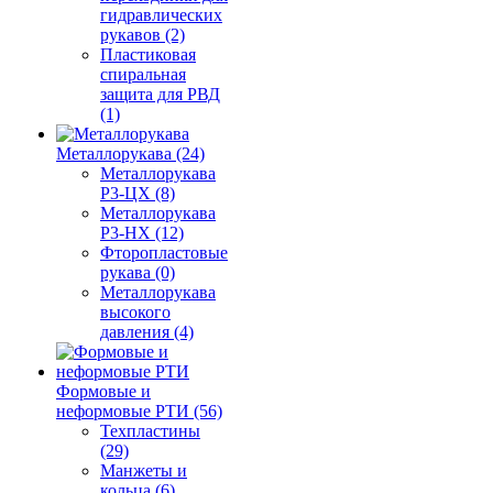
гидравлических
рукавов (2)
Пластиковая
спиральная
защита для РВД
(1)
Металлорукава (24)
Металлорукава
Р3-ЦХ (8)
Металлорукава
Р3-НХ (12)
Фторопластовые
рукава (0)
Металлорукава
высокого
давления (4)
Формовые и
неформовые РТИ (56)
Техпластины
(29)
Манжеты и
кольца (6)