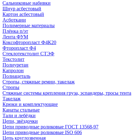
Сальниковые набивки
Шнур асбестовый
Картон асбестовый
Асботкани
Полимерные материалы
Плёнка п/эт
Лента ФУМ
Коксофторопласт Ф4К20
Фторопласт Ф4
Стеклотекстолит СТЭФ
Текстолит
Полиуретан
Капролон
Полиацеталь
Стропы, стяжные ремни, такелаж
Стропы
Стяжные системы крепления груза, эспандеры, тросы тента
Такелаж
Крюки и комплектующие
Канаты стальные
Тали и лебёдки
Цепи, звёздочки
Цепи приводные роликовые ГОСТ 13568-97
Цепи приводные роликовые ISO 606
Цепь круглозвенная