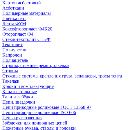
Картон асбестовый
Асботкани
Полимерные материалы
Плёнка п/эт
Лента ФУМ
Коксофторопласт Ф4К20
Фторопласт Ф4
Стеклотекстолит СТЭФ
Текстолит
Полиуретан
Капролон
Полиацеталь
Стропы, стяжные ремни, такелаж
Стропы
Стяжные системы крепления груза, эспандеры, тросы тента
Такелаж
Крюки и комплектующие
Канаты стальные
Тали и лебёдки
Цепи, звёздочки
Цепи приводные роликовые ГОСТ 13568-97
Цепи приводные роликовые ISO 606
Цепь круглозвенная
Звёздочки для приводных цепей
Пожарные рукава, стволы и головки