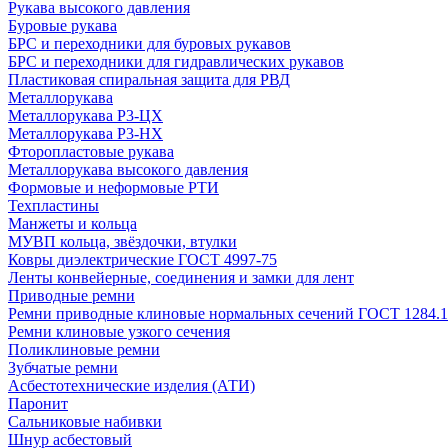
Рукава высокого давления
Буровые рукава
БРС и переходники для буровых рукавов
БРС и переходники для гидравлических рукавов
Пластиковая спиральная защита для РВД
Металлорукава
Металлорукава Р3-ЦХ
Металлорукава Р3-НХ
Фторопластовые рукава
Металлорукава высокого давления
Формовые и неформовые РТИ
Техпластины
Манжеты и кольца
МУВП кольца, звёздочки, втулки
Ковры диэлектрические ГОСТ 4997-75
Ленты конвейерные, соединения и замки для лент
Приводные ремни
Ремни приводные клиновые нормальных сечений ГОСТ 1284.1
Ремни клиновые узкого сечения
Поликлиновые ремни
Зубчатые ремни
Асбестотехнические изделия (АТИ)
Паронит
Сальниковые набивки
Шнур асбестовый