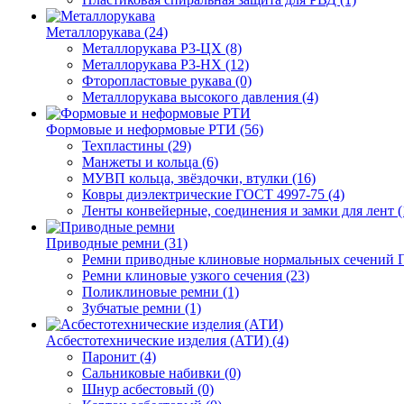
Металлорукава (24)
Металлорукава Р3-ЦХ (8)
Металлорукава Р3-НХ (12)
Фторопластовые рукава (0)
Металлорукава высокого давления (4)
Формовые и неформовые РТИ (56)
Техпластины (29)
Манжеты и кольца (6)
МУВП кольца, звёздочки, втулки (16)
Ковры диэлектрические ГОСТ 4997-75 (4)
Ленты конвейерные, соединения и замки для лент (
Приводные ремни (31)
Ремни приводные клиновые нормальных сечений Г
Ремни клиновые узкого сечения (23)
Поликлиновые ремни (1)
Зубчатые ремни (1)
Асбестотехнические изделия (АТИ) (4)
Паронит (4)
Сальниковые набивки (0)
Шнур асбестовый (0)