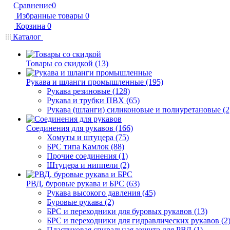
Сравнение
0
Избранные товары
0
Корзина
0
Каталог
Товары со скидкой (13)
Рукава и шланги промышленные (195)
Рукава резиновые (128)
Рукава и трубки ПВХ (65)
Рукава (шланги) силиконовые и полиуретановые (2
Соединения для рукавов (166)
Хомуты и штуцера (75)
БРС типа Камлок (88)
Прочие соединения (1)
Штуцера и ниппели (2)
РВД, буровые рукава и БРС (63)
Рукава высокого давления (45)
Буровые рукава (2)
БРС и переходники для буровых рукавов (13)
БРС и переходники для гидравлических рукавов (2
Пластиковая спиральная защита для РВД (1)