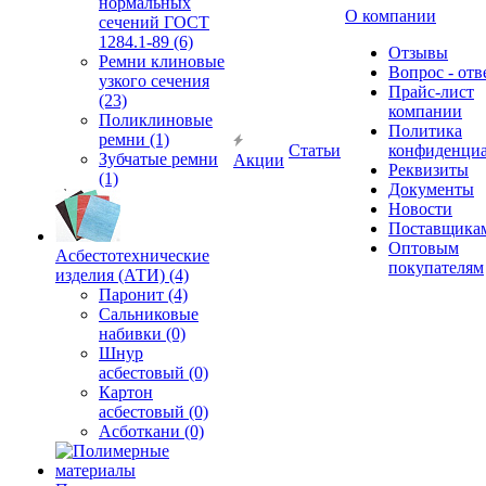
нормальных
О компании
сечений ГОСТ
1284.1-89 (6)
Отзывы
Ремни клиновые
Вопрос - отв
узкого сечения
Прайс-лист
(23)
компании
Поликлиновые
Политика
ремни (1)
Статьи
конфиденциа
Зубчатые ремни
Акции
Реквизиты
(1)
Документы
Новости
Поставщика
Оптовым
Асбестотехнические
покупателям
изделия (АТИ) (4)
Паронит (4)
Сальниковые
набивки (0)
Шнур
асбестовый (0)
Картон
асбестовый (0)
Асботкани (0)