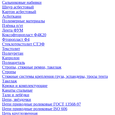
Сальниковые набивки
Шнур асбестовый
Картон асбестовый
Асботкани
Полимерные материалы
Плёнка п/эт
Лента ФУМ
Коксофторопласт Ф4К20
Фторопласт Ф4
Стеклотекстолит СТЭФ
Текстолит
Полиуретан
Капролон
Полиацеталь
Стропы, стяжные ремни, такелаж
Стропы
Стяжные системы крепления груза, эспандеры, тросы тента
Такелаж
Крюки и комплектующие
Канаты стальные
Тали и лебёдки
Цепи, звёздочки
Цепи приводные роликовые ГОСТ 13568-97
Цепи приводные роликовые ISO 606
Цепь круглозвенная