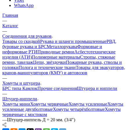
Viber
WhatsApp
Главная
—
Каталог
—
Соединения для рукавов
Товары со скидкой
Рукава и шланги промышленные
РВД,
буровые рукава и БРС
Металлорукава
Формовые и
неформовые РТИ
Приводные ремни
Асбестотехнические
изделия (АТИ)
Полимерные материалы
Стропы, стяжные
ремни, такелаж
Цепи, звёздочки
Пожарные рукава, стволы и
головки
Полога и технические ткани
Товары для эвакуаторов,
кранов-манипуляторов (КМУ) и автовозов
—
Хомуты и штуцера
БРС типа Камлок
Прочие соединения
Штуцера и ниппели
—
Штуцер-ниппели
Хомуты мини
Хомуты червячные
Хомуты усиленные
Хомуты
усиленные двухболтовые
Хомуты четырёхболтовые
Хомуты
червячные с мостиком
—
Штуцер-ниппель Д = 20 мм. (3/4")