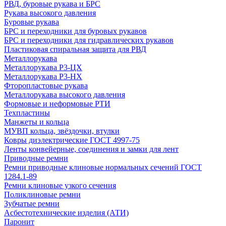
РВД, буровые рукава и БРС
Рукава высокого давления
Буровые рукава
БРС и переходники для буровых рукавов
БРС и переходники для гидравлических рукавов
Пластиковая спиральная защита для РВД
Металлорукава
Металлорукава Р3-ЦХ
Металлорукава Р3-НХ
Фторопластовые рукава
Металлорукава высокого давления
Формовые и неформовые РТИ
Техпластины
Манжеты и кольца
МУВП кольца, звёздочки, втулки
Ковры диэлектрические ГОСТ 4997-75
Ленты конвейерные, соединения и замки для лент
Приводные ремни
Ремни приводные клиновые нормальных сечений ГОСТ
1284.1-89
Ремни клиновые узкого сечения
Поликлиновые ремни
Зубчатые ремни
Асбестотехнические изделия (АТИ)
Паронит