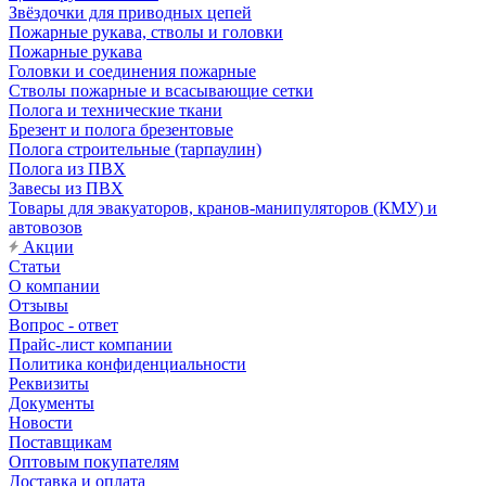
Звёздочки для приводных цепей
Пожарные рукава, стволы и головки
Пожарные рукава
Головки и соединения пожарные
Стволы пожарные и всасывающие сетки
Полога и технические ткани
Брезент и полога брезентовые
Полога строительные (тарпаулин)
Полога из ПВХ
Завесы из ПВХ
Товары для эвакуаторов, кранов-манипуляторов (КМУ) и
автовозов
Акции
Статьи
О компании
Отзывы
Вопрос - ответ
Прайс-лист компании
Политика конфиденциальности
Реквизиты
Документы
Новости
Поставщикам
Оптовым покупателям
Доставка и оплата