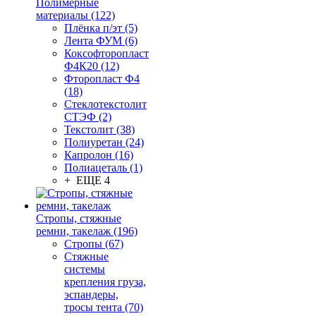
Полимерные
материалы (122)
Плёнка п/эт (5)
Лента ФУМ (6)
Коксофторопласт
Ф4К20 (12)
Фторопласт Ф4
(18)
Стеклотекстолит
СТЭФ (2)
Текстолит (38)
Полиуретан (24)
Капролон (16)
Полиацеталь (1)
+ ЕЩЕ 4
Стропы, стяжные
ремни, такелаж (196)
Стропы (67)
Стяжные
системы
крепления груза,
эспандеры,
тросы тента (70)