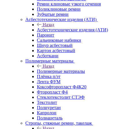
Ремни клиновые узкого сечения
Поликлиновые ремни
Зубчатые ремни
Асбестотехнические изделия (АТИ)
Назад
Асбестотехнические изделия (АТИ)
Паронит
Сальниковые набивки
Шнур асбестовый
Картон асбестовый
Асботкани
Полимерные материалы
Назад
Полимерные материалы
Плёнка п/эт
Лента ФУМ
Коксофторопласт Ф4К20
Фторопласт Ф4
Стеклотекстолит СТЭФ
Текстолит
Полиуретан
Капролон
Полиацеталь
Стропы, стяжные ремни, такелаж
Назад