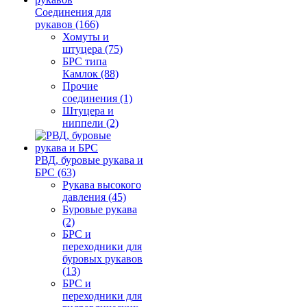
Соединения для
рукавов (166)
Хомуты и
штуцера (75)
БРС типа
Камлок (88)
Прочие
соединения (1)
Штуцера и
ниппели (2)
РВД, буровые рукава и
БРС (63)
Рукава высокого
давления (45)
Буровые рукава
(2)
БРС и
переходники для
буровых рукавов
(13)
БРС и
переходники для