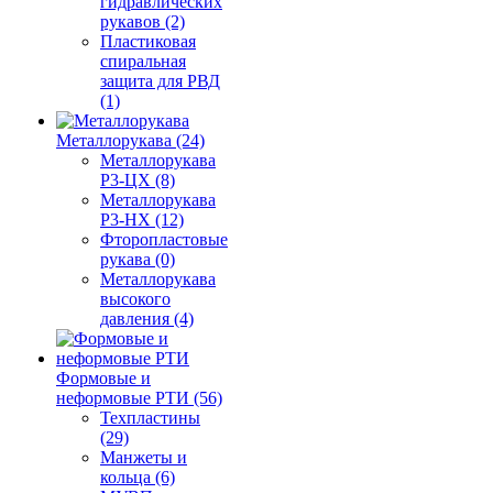
гидравлических
рукавов (2)
Пластиковая
спиральная
защита для РВД
(1)
Металлорукава (24)
Металлорукава
Р3-ЦХ (8)
Металлорукава
Р3-НХ (12)
Фторопластовые
рукава (0)
Металлорукава
высокого
давления (4)
Формовые и
неформовые РТИ (56)
Техпластины
(29)
Манжеты и
кольца (6)