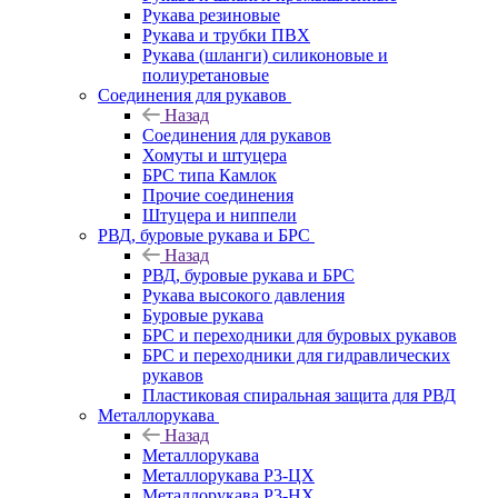
Рукава резиновые
Рукава и трубки ПВХ
Рукава (шланги) силиконовые и
полиуретановые
Соединения для рукавов
Назад
Соединения для рукавов
Хомуты и штуцера
БРС типа Камлок
Прочие соединения
Штуцера и ниппели
РВД, буровые рукава и БРС
Назад
РВД, буровые рукава и БРС
Рукава высокого давления
Буровые рукава
БРС и переходники для буровых рукавов
БРС и переходники для гидравлических
рукавов
Пластиковая спиральная защита для РВД
Металлорукава
Назад
Металлорукава
Металлорукава Р3-ЦХ
Металлорукава Р3-НХ