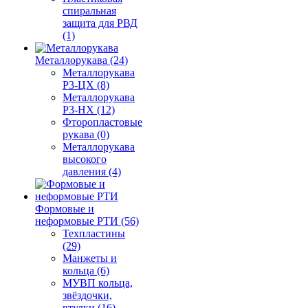
спиральная
защита для РВД
(1)
Металлорукава (24)
Металлорукава
Р3-ЦХ (8)
Металлорукава
Р3-НХ (12)
Фторопластовые
рукава (0)
Металлорукава
высокого
давления (4)
Формовые и
неформовые РТИ (56)
Техпластины
(29)
Манжеты и
кольца (6)
МУВП кольца,
звёздочки,
втулки (16)