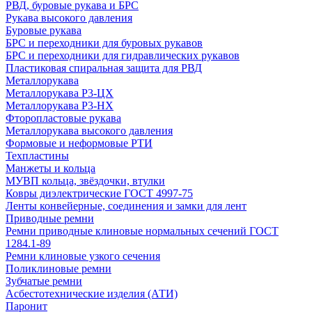
РВД, буровые рукава и БРС
Рукава высокого давления
Буровые рукава
БРС и переходники для буровых рукавов
БРС и переходники для гидравлических рукавов
Пластиковая спиральная защита для РВД
Металлорукава
Металлорукава Р3-ЦХ
Металлорукава Р3-НХ
Фторопластовые рукава
Металлорукава высокого давления
Формовые и неформовые РТИ
Техпластины
Манжеты и кольца
МУВП кольца, звёздочки, втулки
Ковры диэлектрические ГОСТ 4997-75
Ленты конвейерные, соединения и замки для лент
Приводные ремни
Ремни приводные клиновые нормальных сечений ГОСТ
1284.1-89
Ремни клиновые узкого сечения
Поликлиновые ремни
Зубчатые ремни
Асбестотехнические изделия (АТИ)
Паронит