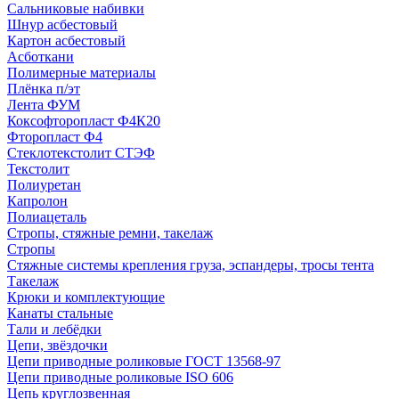
Сальниковые набивки
Шнур асбестовый
Картон асбестовый
Асботкани
Полимерные материалы
Плёнка п/эт
Лента ФУМ
Коксофторопласт Ф4К20
Фторопласт Ф4
Стеклотекстолит СТЭФ
Текстолит
Полиуретан
Капролон
Полиацеталь
Стропы, стяжные ремни, такелаж
Стропы
Стяжные системы крепления груза, эспандеры, тросы тента
Такелаж
Крюки и комплектующие
Канаты стальные
Тали и лебёдки
Цепи, звёздочки
Цепи приводные роликовые ГОСТ 13568-97
Цепи приводные роликовые ISO 606
Цепь круглозвенная