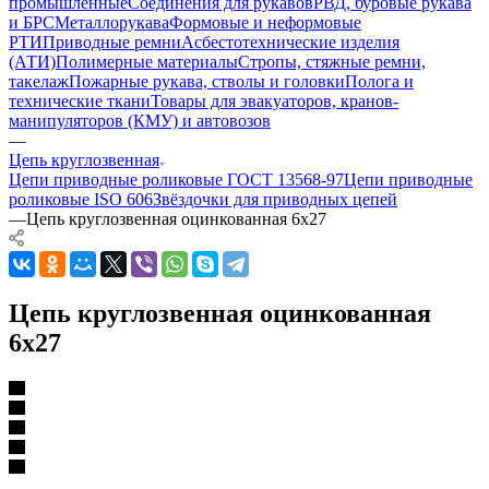
промышленные
Соединения для рукавов
РВД, буровые рукава
и БРС
Металлорукава
Формовые и неформовые
РТИ
Приводные ремни
Асбестотехнические изделия
(АТИ)
Полимерные материалы
Стропы, стяжные ремни,
такелаж
Пожарные рукава, стволы и головки
Полога и
технические ткани
Товары для эвакуаторов, кранов-
манипуляторов (КМУ) и автовозов
—
Цепь круглозвенная
Цепи приводные роликовые ГОСТ 13568-97
Цепи приводные
роликовые ISO 606
Звёздочки для приводных цепей
—
Цепь круглозвенная оцинкованная 6х27
Цепь круглозвенная оцинкованная
6х27