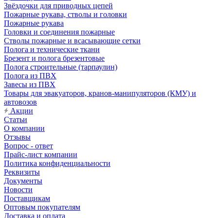
Звёздочки для приводных цепей
Пожарные рукава, стволы и головки
Пожарные рукава
Головки и соединения пожарные
Стволы пожарные и всасывающие сетки
Полога и технические ткани
Брезент и полога брезентовые
Полога строительные (тарпаулин)
Полога из ПВХ
Завесы из ПВХ
Товары для эвакуаторов, кранов-манипуляторов (КМУ) и
автовозов
Акции
Статьи
О компании
Отзывы
Вопрос - ответ
Прайс-лист компании
Политика конфиденциальности
Реквизиты
Документы
Новости
Поставщикам
Оптовым покупателям
Доставка и оплата