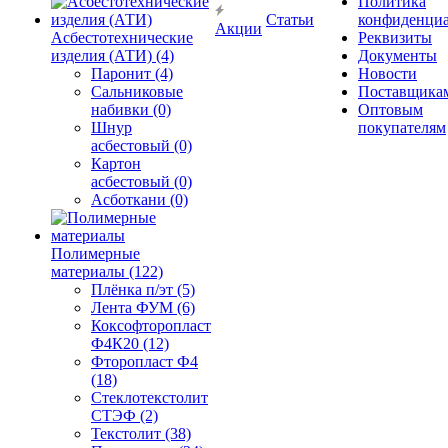
Политика
Статьи
конфиденциа
Акции
Асбестотехнические
Реквизиты
изделия (АТИ) (4)
Документы
Паронит (4)
Новости
Сальниковые
Поставщика
набивки (0)
Оптовым
Шнур
покупателям
асбестовый (0)
Картон
асбестовый (0)
Асботкани (0)
Полимерные
материалы (122)
Плёнка п/эт (5)
Лента ФУМ (6)
Коксофторопласт
Ф4К20 (12)
Фторопласт Ф4
(18)
Стеклотекстолит
СТЭФ (2)
Текстолит (38)