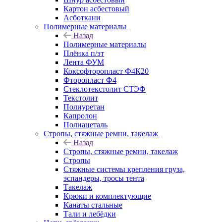
Картон асбестовый
Асботкани
Полимерные материалы
Назад
Полимерные материалы
Плёнка п/эт
Лента ФУМ
Коксофторопласт Ф4К20
Фторопласт Ф4
Стеклотекстолит СТЭФ
Текстолит
Полиуретан
Капролон
Полиацеталь
Стропы, стяжные ремни, такелаж
Назад
Стропы, стяжные ремни, такелаж
Стропы
Стяжные системы крепления груза,
эспандеры, тросы тента
Такелаж
Крюки и комплектующие
Канаты стальные
Тали и лебёдки