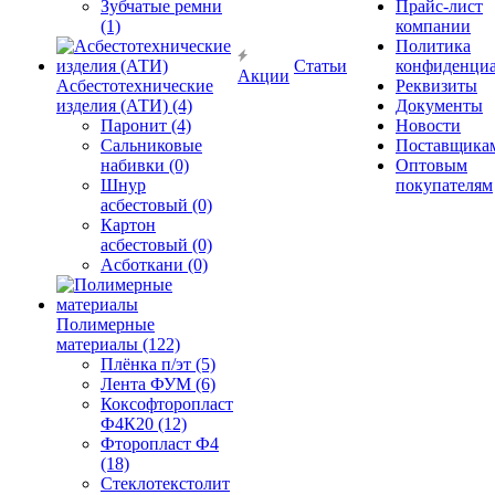
Зубчатые ремни
Прайс-лист
(1)
компании
Политика
Статьи
конфиденциа
Акции
Асбестотехнические
Реквизиты
изделия (АТИ) (4)
Документы
Паронит (4)
Новости
Сальниковые
Поставщика
набивки (0)
Оптовым
Шнур
покупателям
асбестовый (0)
Картон
асбестовый (0)
Асботкани (0)
Полимерные
материалы (122)
Плёнка п/эт (5)
Лента ФУМ (6)
Коксофторопласт
Ф4К20 (12)
Фторопласт Ф4
(18)
Стеклотекстолит