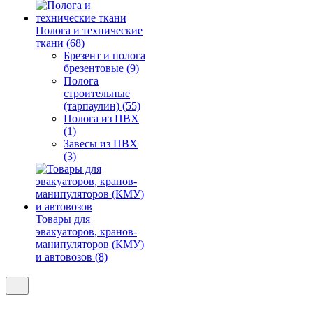
Полога и технические
ткани (68)
Брезент и полога
брезентовые (9)
Полога
строительные
(тарпаулин) (55)
Полога из ПВХ
(1)
Завесы из ПВХ
(3)
Товары для
эвакуаторов, кранов-
манипуляторов (КМУ)
и автовозов (8)