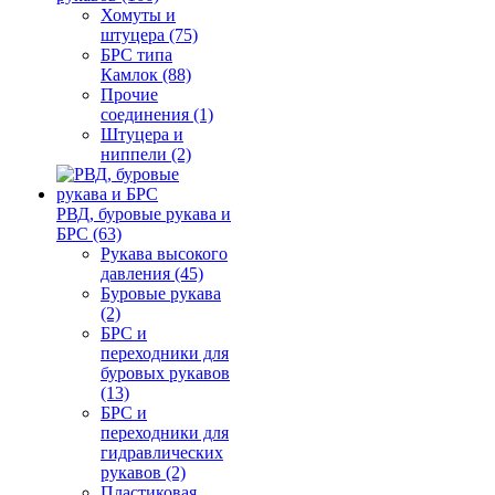
Хомуты и
штуцера (75)
БРС типа
Камлок (88)
Прочие
соединения (1)
Штуцера и
ниппели (2)
РВД, буровые рукава и
БРС (63)
Рукава высокого
давления (45)
Буровые рукава
(2)
БРС и
переходники для
буровых рукавов
(13)
БРС и
переходники для
гидравлических
рукавов (2)
Пластиковая