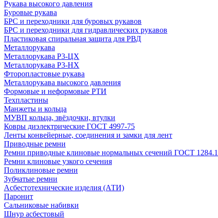
Рукава высокого давления
Буровые рукава
БРС и переходники для буровых рукавов
БРС и переходники для гидравлических рукавов
Пластиковая спиральная защита для РВД
Металлорукава
Металлорукава Р3-ЦХ
Металлорукава Р3-НХ
Фторопластовые рукава
Металлорукава высокого давления
Формовые и неформовые РТИ
Техпластины
Манжеты и кольца
МУВП кольца, звёздочки, втулки
Ковры диэлектрические ГОСТ 4997-75
Ленты конвейерные, соединения и замки для лент
Приводные ремни
Ремни приводные клиновые нормальных сечений ГОСТ 1284.1
Ремни клиновые узкого сечения
Поликлиновые ремни
Зубчатые ремни
Асбестотехнические изделия (АТИ)
Паронит
Сальниковые набивки
Шнур асбестовый