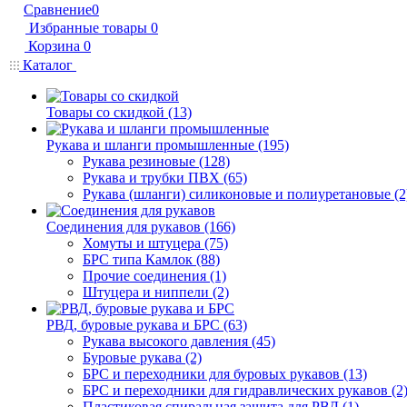
Сравнение
0
Избранные товары
0
Корзина
0
Каталог
Товары со скидкой (13)
Рукава и шланги промышленные (195)
Рукава резиновые (128)
Рукава и трубки ПВХ (65)
Рукава (шланги) силиконовые и полиуретановые (2
Соединения для рукавов (166)
Хомуты и штуцера (75)
БРС типа Камлок (88)
Прочие соединения (1)
Штуцера и ниппели (2)
РВД, буровые рукава и БРС (63)
Рукава высокого давления (45)
Буровые рукава (2)
БРС и переходники для буровых рукавов (13)
БРС и переходники для гидравлических рукавов (2
Пластиковая спиральная защита для РВД (1)