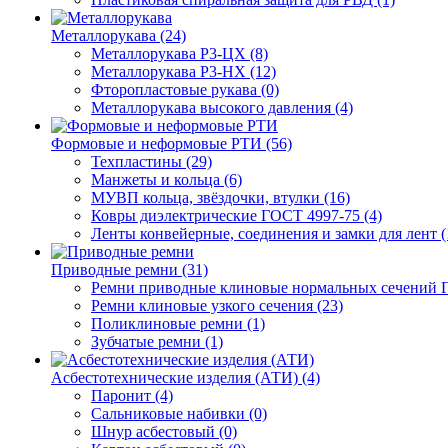
Металлорукава (24)
Металлорукава Р3-ЦХ (8)
Металлорукава Р3-НХ (12)
Фторопластовые рукава (0)
Металлорукава высокого давления (4)
Формовые и неформовые РТИ (56)
Техпластины (29)
Манжеты и кольца (6)
МУВП кольца, звёздочки, втулки (16)
Ковры диэлектрические ГОСТ 4997-75 (4)
Ленты конвейерные, соединения и замки для лент (
Приводные ремни (31)
Ремни приводные клиновые нормальных сечений Г
Ремни клиновые узкого сечения (23)
Поликлиновые ремни (1)
Зубчатые ремни (1)
Асбестотехнические изделия (АТИ) (4)
Паронит (4)
Сальниковые набивки (0)
Шнур асбестовый (0)