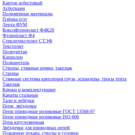
Картон асбестовый
Асботкани
Полимерные материалы
Плёнка п/эт
Лента ФУМ
Коксофторопласт Ф4К20
Фторопласт Ф4
Стеклотекстолит СТЭФ
Текстолит
Полиуретан
Капролон
Полиацеталь
Стропы, стяжные ремни, такелаж
Стропы
Стяжные системы крепления груза, эспандеры, тросы тента
Такелаж
Крюки и комплектующие
Канаты стальные
Тали и лебёдки
Цепи, звёздочки
Цепи приводные роликовые ГОСТ 13568-97
Цепи приводные роликовые ISO 606
Цепь круглозвенная
Звёздочки для приводных цепей
Пожарные рукава, стволы и головки