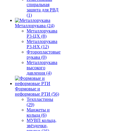
спиральная
защита для РВД
(1)
Металлорукава (24)
Металлорукава
Р3-ЦХ (8)
Металлорукава
Р3-НХ (12)
Фторопластовые
рукава (0)
Металлорукава
высокого
давления (4)
Формовые и
неформовые РТИ (56)
Техпластины
(29)
Манжеты и
кольца (6)
МУВП кольца,
звёздочки,
втулки (16)