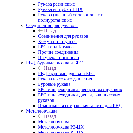
Рукава резиновые
Рукава и трубки ПВХ
Рукава (шланги) силиконовые и
полиуретановые
Соединения для рукавов
Назад
Соединения для рукавов
Хомуты и штуцера
БРС типа Камлок
Прочие соединения
Штуцера и ниппели
РВД, буровые рукава и БРС
Назад
РВД, буровые рукава и БРС
Рукава высокого давления
Буровые рукава
БРС и переходники для буровых рукавов
БРС и переходники для гидравлических
рукавов
Пластиковая спиральная защита для РВД
Металлорукава
Назад
Металлорукава
Металлорукава Р3-ЦХ
Металлорукава Р3-НХ