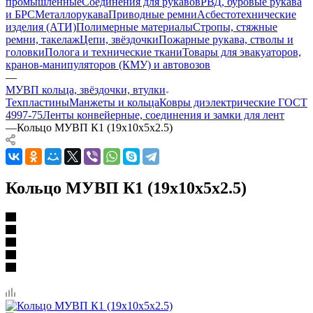
промышленные
Соединения для рукавов
РВД, буровые рукава
и БРС
Металлорукава
Приводные ремни
Асбестотехнические
изделия (АТИ)
Полимерные материалы
Стропы, стяжные
ремни, такелаж
Цепи, звёздочки
Пожарные рукава, стволы и
головки
Полога и технические ткани
Товары для эвакуаторов,
кранов-манипуляторов (КМУ) и автовозов
—
МУВП кольца, звёздочки, втулки
Техпластины
Манжеты и кольца
Ковры диэлектрические ГОСТ
4997-75
Ленты конвейерные, соединения и замки для лент
—
Кольцо МУВП К1 (19х10х5х2.5)
Кольцо МУВП К1 (19х10х5х2.5)