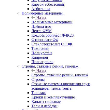
Картон асбестовый
Асботкани
Полимерные материалы
Назад
Полимерные материалы
Плёнка п/эт
Лента ФУМ
Коксофторопласт Ф4К20
Фторопласт Ф4
Стеклотекстолит СТЭФ
Текстолит
Полиуретан
Капролон
Полиацеталь
Стропы, стяжные ремни, такелаж
Назад
Стропы, стяжные ремни, такелаж
Стропы
Стяжные системы крепления груза,
эспандеры, тросы тента
Такелаж
Крюки и комплектующие
Канаты стальные
Тали и лебёдки