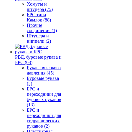
Хомуты и
штуцера (75)
БРС типа
Камлок (88)
Прочие
соединения (1)
Штуцера и
ниппели (2)
РВД, буровые рукава и
БРС (63)
Рукава высокого
давления (45)
Буровые рукава
(2)
БРС и
переходники для
буровых рукавов
(13)
БРС и
переходники для
гидравлических
рукавов (2)
Пластиковая