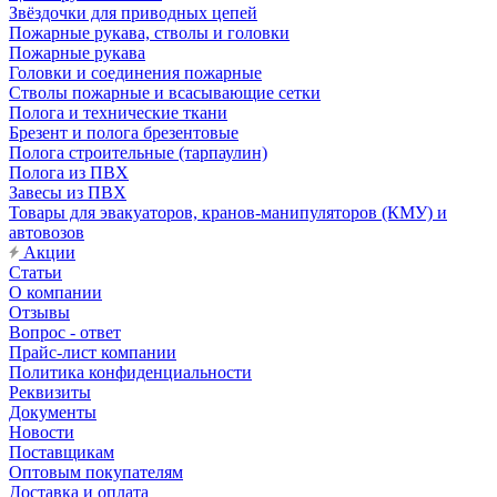
Звёздочки для приводных цепей
Пожарные рукава, стволы и головки
Пожарные рукава
Головки и соединения пожарные
Стволы пожарные и всасывающие сетки
Полога и технические ткани
Брезент и полога брезентовые
Полога строительные (тарпаулин)
Полога из ПВХ
Завесы из ПВХ
Товары для эвакуаторов, кранов-манипуляторов (КМУ) и
автовозов
Акции
Статьи
О компании
Отзывы
Вопрос - ответ
Прайс-лист компании
Политика конфиденциальности
Реквизиты
Документы
Новости
Поставщикам
Оптовым покупателям
Доставка и оплата