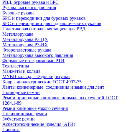
РВД, буровые рукава и БРС
Рукава высокого давления
Буровые рукава
БРС и переходники для буровых рукавов
БРС и переходники для гидравлических рукавов
Пластиковая спиральная защита для РВД
Металлорукава
Металлорукава Р3-ЦХ
Металлорукава Р3-НХ
Фторопластовые рукава
Металлорукава высокого давления
Формовые и неформовые РТИ
Техпластины
Манжеты и кольца
МУВП кольца, звёздочки, втулки
Ковры диэлектрические ГОСТ 4997-75
Ленты конвейерные, соединения и замки для лент
Приводные ремни
Ремни приводные клиновые нормальных сечений ГОСТ
1284.1-89
Ремни клиновые узкого сечения
Поликлиновые ремни
Зубчатые ремни
Асбестотехнические изделия (АТИ)
Паронит