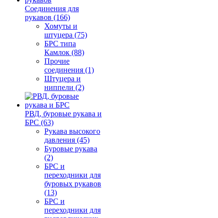
Соединения для
рукавов (166)
Хомуты и
штуцера (75)
БРС типа
Камлок (88)
Прочие
соединения (1)
Штуцера и
ниппели (2)
РВД, буровые рукава и
БРС (63)
Рукава высокого
давления (45)
Буровые рукава
(2)
БРС и
переходники для
буровых рукавов
(13)
БРС и
переходники для