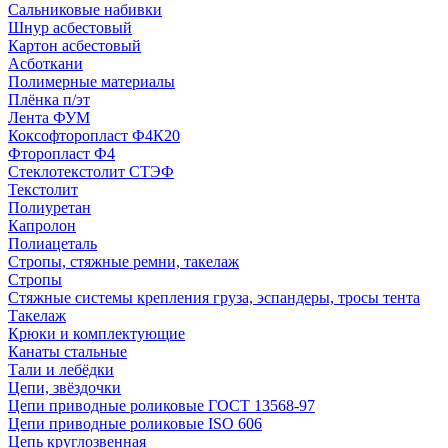
Сальниковые набивки
Шнур асбестовый
Картон асбестовый
Асботкани
Полимерные материалы
Плёнка п/эт
Лента ФУМ
Коксофторопласт Ф4К20
Фторопласт Ф4
Стеклотекстолит СТЭФ
Текстолит
Полиуретан
Капролон
Полиацеталь
Стропы, стяжные ремни, такелаж
Стропы
Стяжные системы крепления груза, эспандеры, тросы тента
Такелаж
Крюки и комплектующие
Канаты стальные
Тали и лебёдки
Цепи, звёздочки
Цепи приводные роликовые ГОСТ 13568-97
Цепи приводные роликовые ISO 606
Цепь круглозвенная