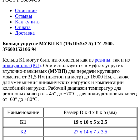
Описание
Отзывы
Как купить
Оплата
Доставка
Кольцо упругое МУВП К1 (19х10х5х2.5) ТУ 2500-
37600152106-94
Кольца К1 могут быть изготовлены как из
резины
, так и из
полиуретана (PU)
. Они используются в муфтах упругих
втулочно-пальцевых (
МУВП
) для передачи крутящего
момента от 31,5 Нм (ньютон на метр) до 16000 Нм, а также
для уменьшения динамических нагрузок и компенсации
колебаний нагрузки. Рабочий диапазон температур для
резиновых колец от - 45° до +70°С, для полиуретановых колец
от -60° до +80°С.
Наименование
Размер D x d x h x b (мм)
К1
19 х 10 х 5 х 2,5
К2
27 х 14 х 7 х 3,5