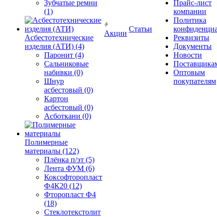
Зубчатые ремни
Прайс-лист
(1)
компании
Политика
Статьи
конфиденциа
Акции
Асбестотехнические
Реквизиты
изделия (АТИ) (4)
Документы
Паронит (4)
Новости
Сальниковые
Поставщика
набивки (0)
Оптовым
Шнур
покупателям
асбестовый (0)
Картон
асбестовый (0)
Асботкани (0)
Полимерные
материалы (122)
Плёнка п/эт (5)
Лента ФУМ (6)
Коксофторопласт
Ф4К20 (12)
Фторопласт Ф4
(18)
Стеклотекстолит