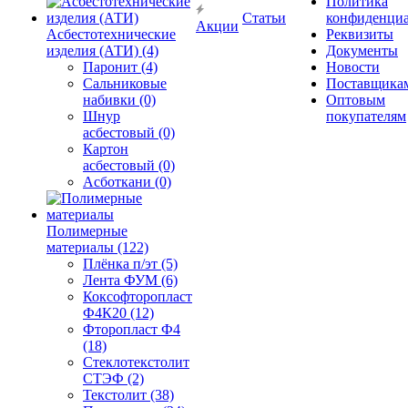
Политика
Статьи
конфиденциа
Акции
Асбестотехнические
Реквизиты
изделия (АТИ) (4)
Документы
Паронит (4)
Новости
Сальниковые
Поставщика
набивки (0)
Оптовым
Шнур
покупателям
асбестовый (0)
Картон
асбестовый (0)
Асботкани (0)
Полимерные
материалы (122)
Плёнка п/эт (5)
Лента ФУМ (6)
Коксофторопласт
Ф4К20 (12)
Фторопласт Ф4
(18)
Стеклотекстолит
СТЭФ (2)
Текстолит (38)