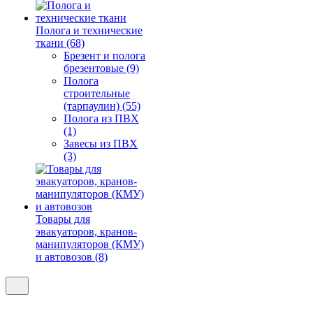
Полога и технические
ткани (68)
Брезент и полога
брезентовые (9)
Полога
строительные
(тарпаулин) (55)
Полога из ПВХ
(1)
Завесы из ПВХ
(3)
Товары для
эвакуаторов, кранов-
манипуляторов (КМУ)
и автовозов (8)