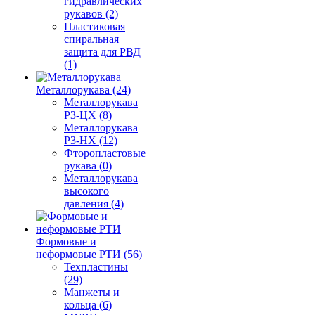
гидравлических
рукавов (2)
Пластиковая
спиральная
защита для РВД
(1)
Металлорукава (24)
Металлорукава
Р3-ЦХ (8)
Металлорукава
Р3-НХ (12)
Фторопластовые
рукава (0)
Металлорукава
высокого
давления (4)
Формовые и
неформовые РТИ (56)
Техпластины
(29)
Манжеты и
кольца (6)