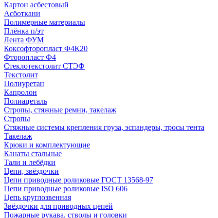
Картон асбестовый
Асботкани
Полимерные материалы
Плёнка п/эт
Лента ФУМ
Коксофторопласт Ф4К20
Фторопласт Ф4
Стеклотекстолит СТЭФ
Текстолит
Полиуретан
Капролон
Полиацеталь
Стропы, стяжные ремни, такелаж
Стропы
Стяжные системы крепления груза, эспандеры, тросы тента
Такелаж
Крюки и комплектующие
Канаты стальные
Тали и лебёдки
Цепи, звёздочки
Цепи приводные роликовые ГОСТ 13568-97
Цепи приводные роликовые ISO 606
Цепь круглозвенная
Звёздочки для приводных цепей
Пожарные рукава, стволы и головки