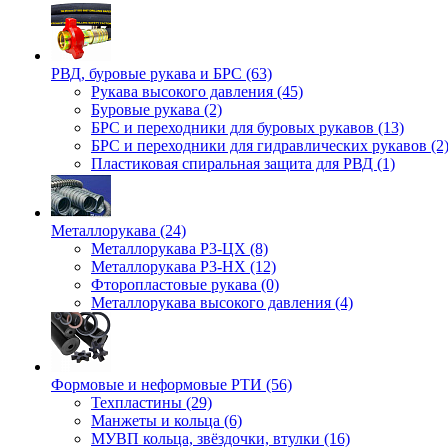
РВД, буровые рукава и БРС (63)
Рукава высокого давления (45)
Буровые рукава (2)
БРС и переходники для буровых рукавов (13)
БРС и переходники для гидравлических рукавов (2
Пластиковая спиральная защита для РВД (1)
Металлорукава (24)
Металлорукава Р3-ЦХ (8)
Металлорукава Р3-НХ (12)
Фторопластовые рукава (0)
Металлорукава высокого давления (4)
Формовые и неформовые РТИ (56)
Техпластины (29)
Манжеты и кольца (6)
МУВП кольца, звёздочки, втулки (16)