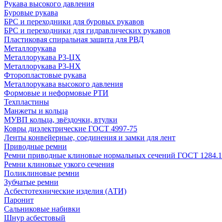
Рукава высокого давления
Буровые рукава
БРС и переходники для буровых рукавов
БРС и переходники для гидравлических рукавов
Пластиковая спиральная защита для РВД
Металлорукава
Металлорукава Р3-ЦХ
Металлорукава Р3-НХ
Фторопластовые рукава
Металлорукава высокого давления
Формовые и неформовые РТИ
Техпластины
Манжеты и кольца
МУВП кольца, звёздочки, втулки
Ковры диэлектрические ГОСТ 4997-75
Ленты конвейерные, соединения и замки для лент
Приводные ремни
Ремни приводные клиновые нормальных сечений ГОСТ 1284.1
Ремни клиновые узкого сечения
Поликлиновые ремни
Зубчатые ремни
Асбестотехнические изделия (АТИ)
Паронит
Сальниковые набивки
Шнур асбестовый