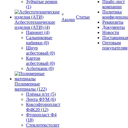
Зубчатые ремни
Прайс-лист
(1)
компании
Политика
Статьи
конфиденциа
Акции
Асбестотехнические
Реквизиты
изделия (АТИ) (4)
Документы
Паронит (4)
Новости
Сальниковые
Поставщика
набивки (0)
Оптовым
Шнур
покупателям
асбестовый (0)
Картон
асбестовый (0)
Асботкани (0)
Полимерные
материалы (122)
Плёнка п/эт (5)
Лента ФУМ (6)
Коксофторопласт
Ф4К20 (12)
Фторопласт Ф4
(18)
Стеклотекстолит