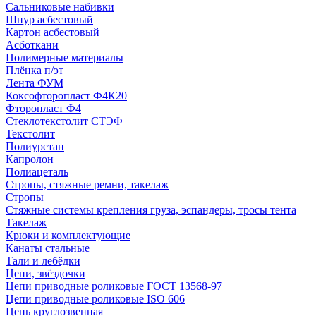
Сальниковые набивки
Шнур асбестовый
Картон асбестовый
Асботкани
Полимерные материалы
Плёнка п/эт
Лента ФУМ
Коксофторопласт Ф4К20
Фторопласт Ф4
Стеклотекстолит СТЭФ
Текстолит
Полиуретан
Капролон
Полиацеталь
Стропы, стяжные ремни, такелаж
Стропы
Стяжные системы крепления груза, эспандеры, тросы тента
Такелаж
Крюки и комплектующие
Канаты стальные
Тали и лебёдки
Цепи, звёздочки
Цепи приводные роликовые ГОСТ 13568-97
Цепи приводные роликовые ISO 606
Цепь круглозвенная