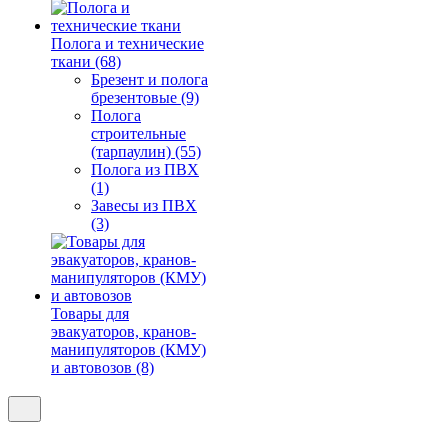
Полога и технические
ткани (68)
Брезент и полога
брезентовые (9)
Полога
строительные
(тарпаулин) (55)
Полога из ПВХ
(1)
Завесы из ПВХ
(3)
Товары для
эвакуаторов, кранов-
манипуляторов (КМУ)
и автовозов (8)