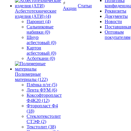
Политика
Статьи
конфиденциа
Акции
Асбестотехнические
Реквизиты
изделия (АТИ) (4)
Документы
Паронит (4)
Новости
Сальниковые
Поставщика
набивки (0)
Оптовым
Шнур
покупателям
асбестовый (0)
Картон
асбестовый (0)
Асботкани (0)
Полимерные
материалы (122)
Плёнка п/эт (5)
Лента ФУМ (6)
Коксофторопласт
Ф4К20 (12)
Фторопласт Ф4
(18)
Стеклотекстолит
СТЭФ (2)
Текстолит (38)