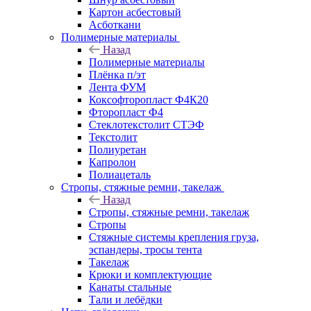
Картон асбестовый
Асботкани
Полимерные материалы
Назад
Полимерные материалы
Плёнка п/эт
Лента ФУМ
Коксофторопласт Ф4К20
Фторопласт Ф4
Стеклотекстолит СТЭФ
Текстолит
Полиуретан
Капролон
Полиацеталь
Стропы, стяжные ремни, такелаж
Назад
Стропы, стяжные ремни, такелаж
Стропы
Стяжные системы крепления груза,
эспандеры, тросы тента
Такелаж
Крюки и комплектующие
Канаты стальные
Тали и лебёдки