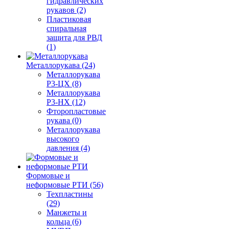
гидравлических
рукавов (2)
Пластиковая
спиральная
защита для РВД
(1)
Металлорукава (24)
Металлорукава
Р3-ЦХ (8)
Металлорукава
Р3-НХ (12)
Фторопластовые
рукава (0)
Металлорукава
высокого
давления (4)
Формовые и
неформовые РТИ (56)
Техпластины
(29)
Манжеты и
кольца (6)