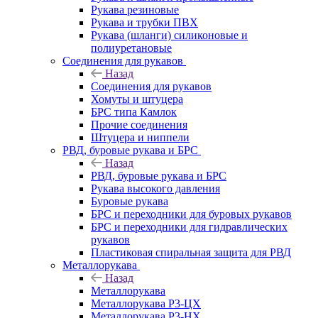
Рукава резиновые
Рукава и трубки ПВХ
Рукава (шланги) силиконовые и
полиуретановые
Соединения для рукавов
Назад
Соединения для рукавов
Хомуты и штуцера
БРС типа Камлок
Прочие соединения
Штуцера и ниппели
РВД, буровые рукава и БРС
Назад
РВД, буровые рукава и БРС
Рукава высокого давления
Буровые рукава
БРС и переходники для буровых рукавов
БРС и переходники для гидравлических
рукавов
Пластиковая спиральная защита для РВД
Металлорукава
Назад
Металлорукава
Металлорукава Р3-ЦХ
Металлорукава Р3-НХ