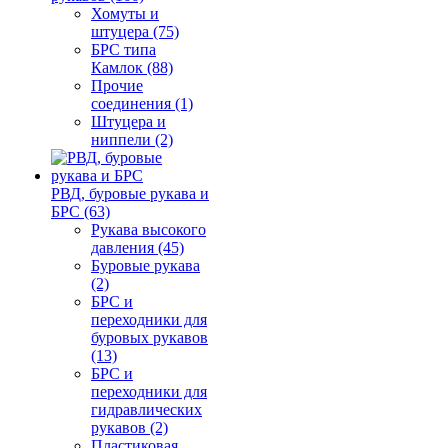
Хомуты и
штуцера (75)
БРС типа
Камлок (88)
Прочие
соединения (1)
Штуцера и
ниппели (2)
РВД, буровые рукава и
БРС (63)
Рукава высокого
давления (45)
Буровые рукава
(2)
БРС и
переходники для
буровых рукавов
(13)
БРС и
переходники для
гидравлических
рукавов (2)
Пластиковая