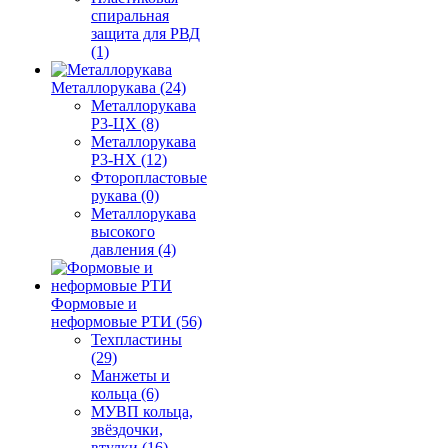
спиральная
защита для РВД
(1)
Металлорукава (24)
Металлорукава
Р3-ЦХ (8)
Металлорукава
Р3-НХ (12)
Фторопластовые
рукава (0)
Металлорукава
высокого
давления (4)
Формовые и
неформовые РТИ (56)
Техпластины
(29)
Манжеты и
кольца (6)
МУВП кольца,
звёздочки,
втулки (16)