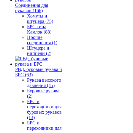
Соединения для
рукавов (166)
Хомуты и
штуцера (75)
БРС типа
Камлок (88)
Прочие
соединения (1)
Штуцера и
ниппели (2)
РВД, буровые рукава и
БРС (63)
Рукава высокого
давления (45)
Буровые рукава
(2)
БРС и
переходники для
буровых рукавов
(13)
БРС и
переходники для