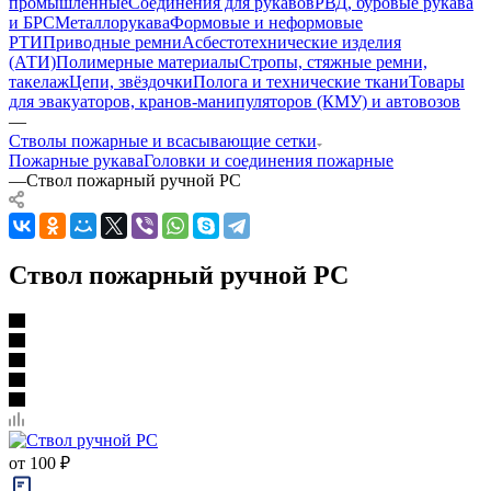
промышленные
Соединения для рукавов
РВД, буровые рукава
и БРС
Металлорукава
Формовые и неформовые
РТИ
Приводные ремни
Асбестотехнические изделия
(АТИ)
Полимерные материалы
Стропы, стяжные ремни,
такелаж
Цепи, звёздочки
Полога и технические ткани
Товары
для эвакуаторов, кранов-манипуляторов (КМУ) и автовозов
—
Стволы пожарные и всасывающие сетки
Пожарные рукава
Головки и соединения пожарные
—
Ствол пожарный ручной РС
Ствол пожарный ручной РС
от
100 ₽