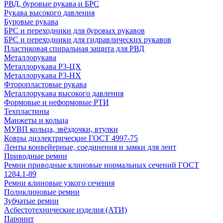
РВД, буровые рукава и БРС
Рукава высокого давления
Буровые рукава
БРС и переходники для буровых рукавов
БРС и переходники для гидравлических рукавов
Пластиковая спиральная защита для РВД
Металлорукава
Металлорукава Р3-ЦХ
Металлорукава Р3-НХ
Фторопластовые рукава
Металлорукава высокого давления
Формовые и неформовые РТИ
Техпластины
Манжеты и кольца
МУВП кольца, звёздочки, втулки
Ковры диэлектрические ГОСТ 4997-75
Ленты конвейерные, соединения и замки для лент
Приводные ремни
Ремни приводные клиновые нормальных сечений ГОСТ
1284.1-89
Ремни клиновые узкого сечения
Поликлиновые ремни
Зубчатые ремни
Асбестотехнические изделия (АТИ)
Паронит