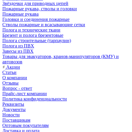
Звёздочки для приводных цепей
Пожарные рукава, стволы и головки
Пожарные рукава
Головки и соединения пожарные
Стволы пожарные и всасывающие сетки
Полога и технические ткани
Брезент и полога брезентовые
Полога строительные (тарпаулин)
Полога из ПВХ
Завесы из ПВХ
Товары для эвакуаторов, кранов-манипуляторов (КМУ) и
автовозов
Акции
Статьи
О компании
Отзывы
Вопрос - ответ
Прайс-лист компании
Политика конфиденциальности
Реквизиты
Документы
Новости
Поставщикам
Оптовым покупателям
Доставка и оплата