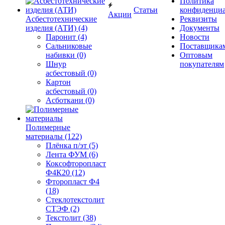
Политика
Статьи
конфиденциа
Акции
Асбестотехнические
Реквизиты
изделия (АТИ) (4)
Документы
Паронит (4)
Новости
Сальниковые
Поставщика
набивки (0)
Оптовым
Шнур
покупателям
асбестовый (0)
Картон
асбестовый (0)
Асботкани (0)
Полимерные
материалы (122)
Плёнка п/эт (5)
Лента ФУМ (6)
Коксофторопласт
Ф4К20 (12)
Фторопласт Ф4
(18)
Стеклотекстолит
СТЭФ (2)
Текстолит (38)