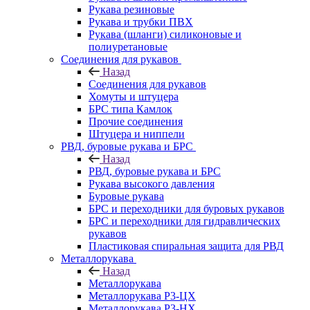
Рукава резиновые
Рукава и трубки ПВХ
Рукава (шланги) силиконовые и
полиуретановые
Соединения для рукавов
Назад
Соединения для рукавов
Хомуты и штуцера
БРС типа Камлок
Прочие соединения
Штуцера и ниппели
РВД, буровые рукава и БРС
Назад
РВД, буровые рукава и БРС
Рукава высокого давления
Буровые рукава
БРС и переходники для буровых рукавов
БРС и переходники для гидравлических
рукавов
Пластиковая спиральная защита для РВД
Металлорукава
Назад
Металлорукава
Металлорукава Р3-ЦХ
Металлорукава Р3-НХ