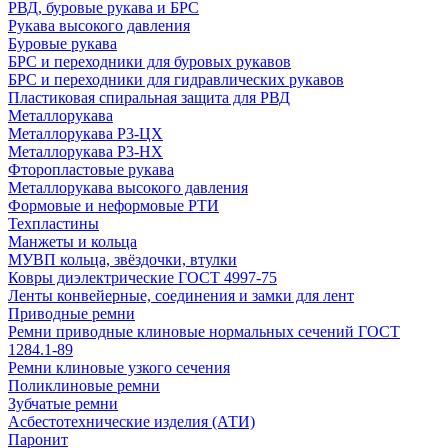
РВД, буровые рукава и БРС
Рукава высокого давления
Буровые рукава
БРС и переходники для буровых рукавов
БРС и переходники для гидравлических рукавов
Пластиковая спиральная защита для РВД
Металлорукава
Металлорукава Р3-ЦХ
Металлорукава Р3-НХ
Фторопластовые рукава
Металлорукава высокого давления
Формовые и неформовые РТИ
Техпластины
Манжеты и кольца
МУВП кольца, звёздочки, втулки
Ковры диэлектрические ГОСТ 4997-75
Ленты конвейерные, соединения и замки для лент
Приводные ремни
Ремни приводные клиновые нормальных сечений ГОСТ
1284.1-89
Ремни клиновые узкого сечения
Поликлиновые ремни
Зубчатые ремни
Асбестотехнические изделия (АТИ)
Паронит