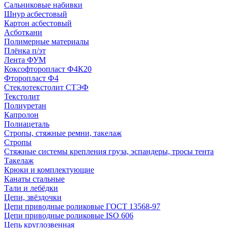
Сальниковые набивки
Шнур асбестовый
Картон асбестовый
Асботкани
Полимерные материалы
Плёнка п/эт
Лента ФУМ
Коксофторопласт Ф4К20
Фторопласт Ф4
Стеклотекстолит СТЭФ
Текстолит
Полиуретан
Капролон
Полиацеталь
Стропы, стяжные ремни, такелаж
Стропы
Стяжные системы крепления груза, эспандеры, тросы тента
Такелаж
Крюки и комплектующие
Канаты стальные
Тали и лебёдки
Цепи, звёздочки
Цепи приводные роликовые ГОСТ 13568-97
Цепи приводные роликовые ISO 606
Цепь круглозвенная