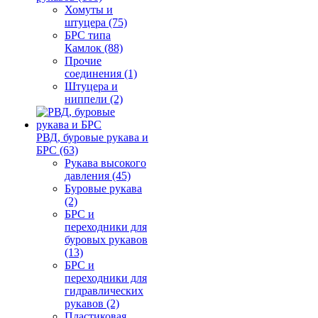
Хомуты и
штуцера (75)
БРС типа
Камлок (88)
Прочие
соединения (1)
Штуцера и
ниппели (2)
РВД, буровые рукава и
БРС (63)
Рукава высокого
давления (45)
Буровые рукава
(2)
БРС и
переходники для
буровых рукавов
(13)
БРС и
переходники для
гидравлических
рукавов (2)
Пластиковая