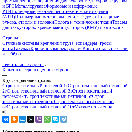
промышленные
Соединения для рукавов
РВД, буровые рукава
и БРС
Металлорукава
Формовые и неформовые
РТИ
Приводные ремни
Асбестотехнические изделия
(АТИ)
Полимерные материалы
Цепи, звёздочки
Пожарные
рукава, стволы и головки
Полога и технические ткани
Товары
для эвакуаторов, кранов-манипуляторов (КМУ) и автовозов
—
Стропы
Стяжные системы крепления груза, эспандеры, тросы
тента
Такелаж
Крюки и комплектующие
Канаты стальные
Тали
и лебёдки
—
Текстильные стропы
Канатные стропы
Цепные стропы
—
Круглопрядные стропы
Строп текстильный петлевой 1т
Строп текстильный петлевой
2т
Строп текстильный петлевой 3т
Строп текстильный
петлевой 4т
Строп текстильный петлевой 5т
Строп
текстильный петлевой 6т
Строп текстильный петлевой
8т
Строп текстильный петлевой 10т
Мягкие полотенца