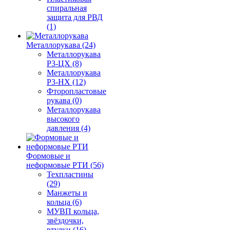
спиральная
защита для РВД
(1)
Металлорукава (24)
Металлорукава
Р3-ЦХ (8)
Металлорукава
Р3-НХ (12)
Фторопластовые
рукава (0)
Металлорукава
высокого
давления (4)
Формовые и
неформовые РТИ (56)
Техпластины
(29)
Манжеты и
кольца (6)
МУВП кольца,
звёздочки,
втулки (16)