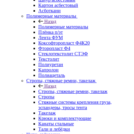
Картон асбестовый
Асботкани
Полимерные материалы
Назад
Полимерные материалы
Плёнка п/эт
Лента ФУМ
Коксофторопласт Ф4К20
Фторопласт Ф4
Стеклотекстолит СТЭФ
Текстолит
Полиуретан
Капролон
Полиацеталь
Стропы, стяжные ремни, такелаж
Назад
Стропы, стяжные ремни, такелаж
Стропы
Стяжные системы крепления груза,
эспандеры, тросы тента
Такелаж
Крюки и комплектующие
Канаты стальные
Тали и лебёдки