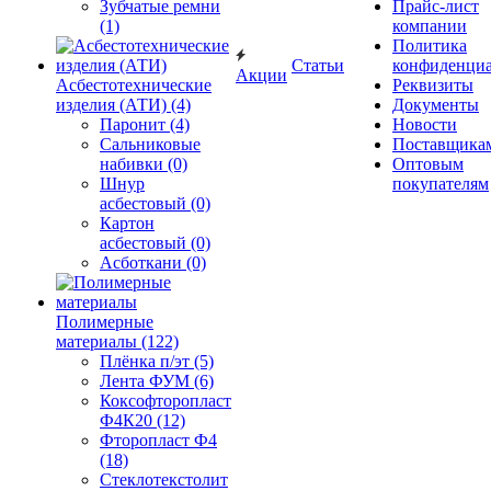
Зубчатые ремни
Прайс-лист
(1)
компании
Политика
Статьи
конфиденциа
Акции
Асбестотехнические
Реквизиты
изделия (АТИ) (4)
Документы
Паронит (4)
Новости
Сальниковые
Поставщика
набивки (0)
Оптовым
Шнур
покупателям
асбестовый (0)
Картон
асбестовый (0)
Асботкани (0)
Полимерные
материалы (122)
Плёнка п/эт (5)
Лента ФУМ (6)
Коксофторопласт
Ф4К20 (12)
Фторопласт Ф4
(18)
Стеклотекстолит