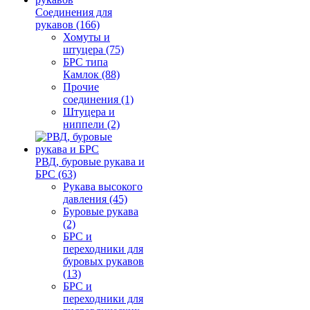
Соединения для
рукавов (166)
Хомуты и
штуцера (75)
БРС типа
Камлок (88)
Прочие
соединения (1)
Штуцера и
ниппели (2)
РВД, буровые рукава и
БРС (63)
Рукава высокого
давления (45)
Буровые рукава
(2)
БРС и
переходники для
буровых рукавов
(13)
БРС и
переходники для