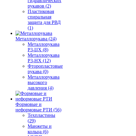
гидравлических
рукавов (2)
Пластиковая
спиральная
защита для РВД
(1)
Металлорукава (24)
Металлорукава
Р3-ЦХ (8)
Металлорукава
Р3-НХ (12)
Фторопластовые
рукава (0)
Металлорукава
высокого
давления (4)
Формовые и
неформовые РТИ (56)
Техпластины
(29)
Манжеты и
кольца (6)