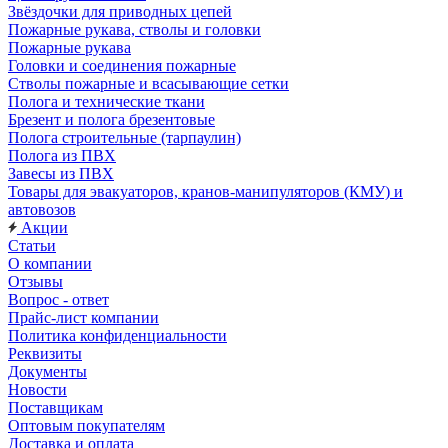
Звёздочки для приводных цепей
Пожарные рукава, стволы и головки
Пожарные рукава
Головки и соединения пожарные
Стволы пожарные и всасывающие сетки
Полога и технические ткани
Брезент и полога брезентовые
Полога строительные (тарпаулин)
Полога из ПВХ
Завесы из ПВХ
Товары для эвакуаторов, кранов-манипуляторов (КМУ) и
автовозов
Акции
Статьи
О компании
Отзывы
Вопрос - ответ
Прайс-лист компании
Политика конфиденциальности
Реквизиты
Документы
Новости
Поставщикам
Оптовым покупателям
Доставка и оплата