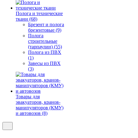
Полога и технические
ткани (68)
Брезент и полога
брезентовые (9)
Полога
строительные
(тарпаулин) (55)
Полога из ПВХ
(1)
Завесы из ПВХ
(3)
Товары для
эвакуаторов, кранов-
манипуляторов (КМУ)
и автовозов (8)